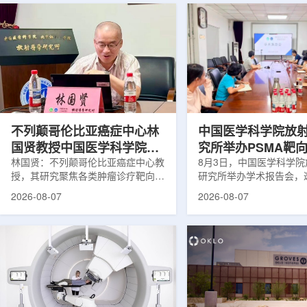
不列颠哥伦比亚癌症中心林
中国医学科学院放
国贤教授中国医学科学院放
究所举办PSMA靶
射医学研究所开展学术交流
林国贤：不列颠哥伦比亚癌症中心教
药物学术报告会
8月3日，中国医学科学
授，其研究聚焦各类肿瘤诊疗靶向放
研究所举办学术报告会，
射性药物开发，迄今已主导/参与发
温哥华不列颠哥伦比亚癌
2026-08-07
2026-08-07
表135余篇同行评议期刊论文，提交
贤教授作题为《用于前列
30余项放射性药物相关专利申请，
治疗的前列腺特异性膜抗
完成自研7款放射性药物的临床转
性药物开发》的学术报告
化，用于多种肿瘤诊疗。报告会上，
取线上线下结合方式举行
林国贤教授基于其团队多年的前沿探
分科研人员和研究生参加
索，系统梳理了针对前列腺癌靶点
授长期从事肿瘤诊疗靶向
PSMA的核药相关研究进展：一是F-
开发研究，已主导或参与发
18标记PSMA靶向PET显像剂的分子
篇同行评议期刊论文，提