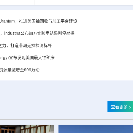
着计算机芯片尺
目旨在提升产能，支持美国海军相关关键项目，
，器件过热正成
并为公司在核能领域的后续增长提供空间和基础
统热流测量方法
设施条件。根据公司披露，新设施位于布鲁克菲
时存在局限，例
尔德帕克里奇路120号，占地约14.1087万平方英
ISA Uranium，推进美国铀回收与加工平台建设
不同材料层中的
尺。工厂建成后，将整合目前分布在康涅狄格州
难以在微小尺度
丹伯里和贝瑟尔三个地点的业务。该设施预计于
Industria公布加方实验室结果叫停勘探
..
2027年初投入使用，若最终设计和租户装修工...
心之力，打造非洲无损检测标杆
r Energy)宣布发现美国最大铀矿床
铀资源量激增至996万磅
查看更多 >