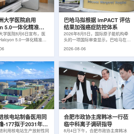
于食品保鲜，重点包括出口
累情况，但对组织缺氧等与疾病恶性
照处理。阿里夫介绍，一些
程度相关的微环境信息捕捉有限。...
.
洲大学医院启用
巴哈马拟根据 imPACT 评估
yon 5.0一体化精准放
结果加强癌症防控体系
方案
大学医院8月6日宣布，医
2026年8月5日，国际原子能机构牵
alcyon 5.0一体化精准放
头的一项国际审查显示，巴哈马在加
决方案，并开始全面用于患
强癌症治疗服务方面具备进一步提升
06
2026-08-06
该系统将高清高速图像采
空间。此次审查为该国改善癌症服务
由度患者位置校正和无标记
协调、缩短诊疗等待时间并提升患者
管理整合到同一治疗流程
治疗效果提出了路线图。巴哈马拿骚
提升图像引导放射治疗的精
玛格丽特公主医院(图片：Pelow
全性。此次实施方案以
Media/Adobe Stock)这项 imPACT
on系统软件5.0版本为基础，集
评估由国际原子能机构、世界卫生组
率锥形束CT成像系统
织/泛美卫生组织和国际癌症研究机
Sight、六自由度患者定位台
构共同开展，应巴哈马卫生与健康部
ic Couch，以及表面引导放
请求进行，重点评估该国癌症防控能
IDENTIFY。亚洲大学医
力和实际需求。6月9日至11日，专
院是韩国首...
家组访...
进核电站制备医用同
合肥市政协主席韩冰一行莅
-177拟于2031年商
临中科离子调研指导
产
进利用核电站生产放射性同
8月4日下午，合肥市政协主席韩冰