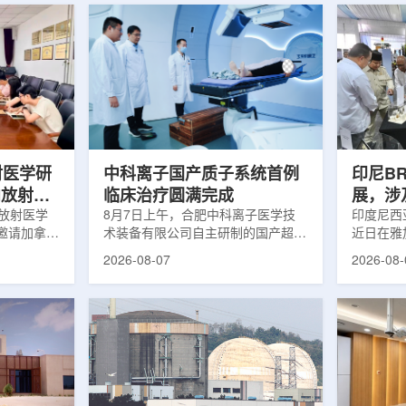
射医学研
中科离子国产质子系统首例
印尼B
向放射性
临床治疗圆满完成
展，涉
院放射医学
8月7日上午，合肥中科离子医学技
辐照应
印度尼西亚
邀请加拿大
术装备有限公司自主研制的国产超导
近日在雅
症中心林国
回旋质子治疗系统，在合肥离子医学
究成果。
2026-08-07
2026-08-
腺癌诊断与
中心完成首例临床试验受试者治疗。
表示，相
原靶向放射
这是国内首台国产超导回旋质子放射
畴，应用
。报告会采
治疗系统的重要突破。本例受试者为
粮食和健
，放射所部
肺癌患者。试验所用的超导质子治疗
BRIN
。林国贤教
系统，搭载中科离子自主研发的
药物。这
放射性药物
SC240超导回旋加速器，具有超大照
用于癌症
表135余
射野、360°全周束流配送能力。治
放射性药
交30余项
疗全程依托多模融合4D图像引导精
有重要意