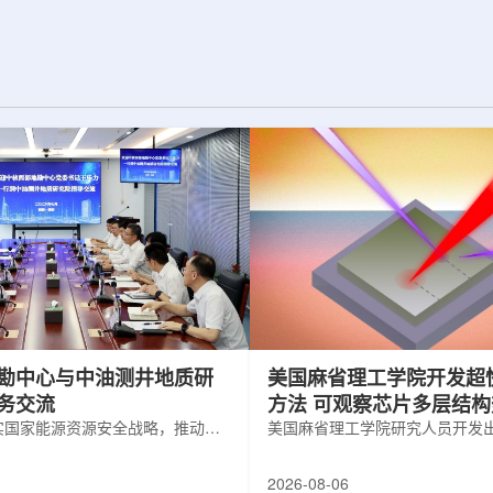
为了实现DES，
化图，这是一个基于物理学原理的人工
极其灵敏的5.7亿
智能框架，它整合了实验数据、模拟和
m，并将其安装在位
高性能计算，用于预测微小缺陷如何影
美国国家科学基金
响微电子器件的性能和寿命。(图片由
文台的布兰科4米望
ChatGPT 提供。)微电子器件广泛用于
r Hahn/费米国家
智能手机、笔记本电脑、安全通信和人
工...
勘中心与中油测井地质研
美国麻省理工学院开发超
务交流
方法 可观察芯片多层结
实国家能源资源安全战略，推动油
美国麻省理工学院研究人员开发
地质勘查技术互融互通，促进跨行
在多层材料中传递的新方法，可
享与关键技术联合攻关，近日，中
算机芯片等电子器件内部的热流
2026-08-06