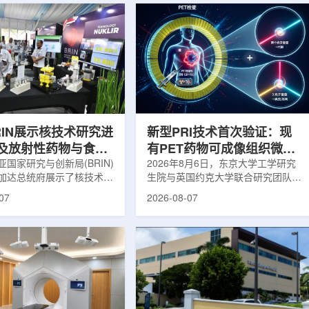
RIN展示核技术研究进
新型PRI技术首次验证：现
及放射性药物与食品
有PET药物可成像组织微环
用
国家研究与创新局(BRIN)
境
2026年8月6日，东京大学工学研究
加达总统府展示了核技术研
生院与英国约克大学联合研究团队宣
BRIN局长阿里夫·萨特里亚
布，已建立一种利用正电子三光子衰
07
2026-08-07
关技术属于和平利用核能范
变的新型几何成像原理，并首次成功
方向不仅包括能源，也覆盖
验证正电子素比率成像(PRI)技术。
康等领域。在健康领域，
该方法可结合现有临床PET显像剂使
正在开发用于核医学的放射性
用，有望为核医学影像提供观察组织
类药物含有放射性物质，可
微环境的新手段。利用正电子-3光子
诊断和治疗。阿里夫表示，
衰变的下一代核医学成像概念图目前
物研发对癌症识别和治疗具
临床PET扫描主要利用正电子双光子
义。在食品领域，BRIN将
湮灭过程显示药物在体内的分布和积