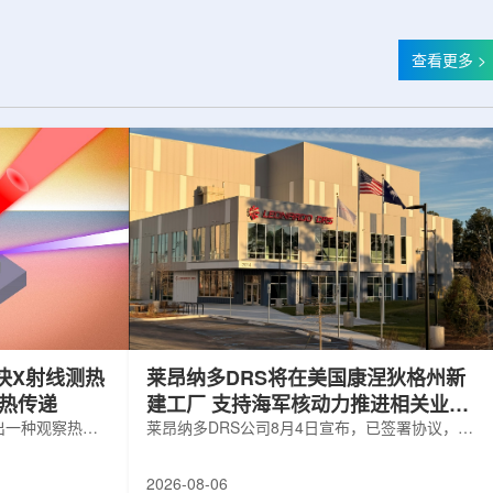
查看更多 >
快X射线测热
莱昂纳多DRS将在美国康涅狄格州新
构热传递
建工厂 支持海军核动力推进相关业务
出一种观察热量
增长
莱昂纳多DRS公司8月4日宣布，已签署协议，将
用于精确测量计
在美国康涅狄格州布鲁克菲尔德新建一座工厂，
变化。相关研究
用于扩大并整合其海军电力系统业务运营。该项
2026-08-06