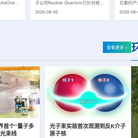
phaOne生
子公司Nuclear Quantum已针对核工
位素的产
8(Th-
业计算模拟中的一项瓶颈提出新方
镥-177
2026-08-06
2026-08-
设施上周宣布
案，尝试将量子计算引入核粒子输运
标产品。
户供货，也
预测，用于支持核医学系统设计等计
示，计划优
业供应阶
算密集型场景。据介绍，传统粒子输
产，后续
行官Jasper
运模拟在核医学系统设计中具有重要
钴-60、
意味着公司
作用，但往往需要大量计算资源，并
177是
批客户交付
伴随较长运行时间，影响研发和优化
用较广的
查看更多 >
设到利用首
效率。Nuclear Quantum此次提出的
于前列腺
的过渡。公
技术，旨在把物理输运模型转化为量
相关放射
，将继续满
子电路，使粒子传播和随机游走动力
Lu-17
..
学能够直接在量子计算框架中表示和
期约为6
模拟。...
制备和患者
界首个“量子多
光子束实验首次观测到反K介子
射光束线
原子核