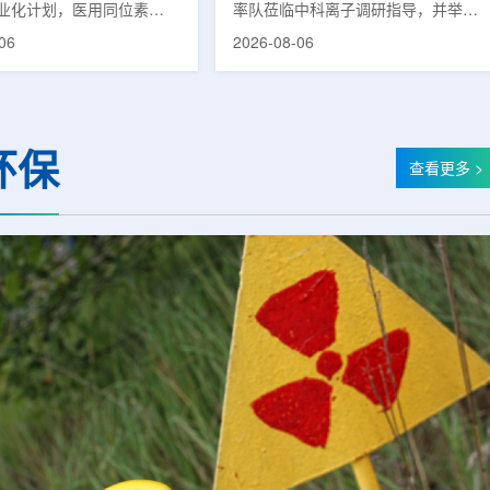
业化计划，医用同位素
率队莅临中科离子调研指导，并举行
(Lu-177)被列为首个商业化目
座谈交流。市人大常委会副主任雍凤
06
2026-08-06
韩国水力与原子能公司表
山，市政协秘书长苏祥、市产投集团
先实现Lu-177商业化生
董事长江鑫、市政协教科卫体委主任
还可能将产品范围扩大至
张晓峰、市工信局副局长郭梅参加。
氚-3和氦-3等同位素。Lu-
中国科学院合肥物质科学研究院副院
当前全球放射性药物市场中应
长宋云涛，中科离子董事长刘璐，总
环保
治疗性放射性同位素，可用
经理陈永华，副总经理丁开忠、李
查看更多 >
癌、神经内分泌肿瘤等疾病
俊、光若怀陪同。韩冰一行详细了解
性药物。此前，韩国所需
中科离子产业布局、经营情况，重点
7完全依赖进口。由于其半衰
围绕核医疗及高端装备关键技术突
.6天，从生产、运输到药物
破、成果转化落地及产业化发展等方
给药...
面开...