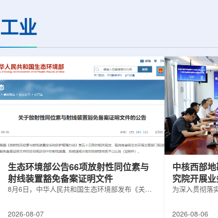
热正成为限制性能提升的重要因素。传
膨胀和宇宙结构演化。
统热流测量方法在面对真实电子器件的
费米实验室制造了一台
工业
多层结构时存在局限，例如常用的时域
像素数字相机DECa
热反射法难以区分不同材料层中的热传
于智利安第斯山脉的
输情况，红外成像等方法也难以在微小
会托洛洛山美洲际天
尺度上捕捉快速变化。为解决这一问
远镜上。(图片由Reida
题...
加速...
生态环境部公告66项放射性同位素与
中核西部地
射线装置豁免备案证明文件
究院开展业
8月6日，中华人民共和国生态环境部发布《关于
为深入贯彻落
放射性同位素与射线装置豁免备案证明文件的公
气测井与铀矿
告》。公告称，根据《放射性同位素与射线装置
业科研资源共
2026-08-07
2026-08-06