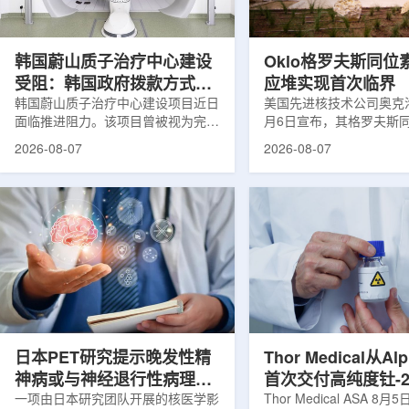
设计与临床优势;二是通过理性优化
放射性药物相关专利申请
分子结构，大幅提高Lu-177标记治
款自研放射性药物的临床
疗性核药的肿瘤靶向性，...
于多...
韩国蔚山质子治疗中心建设
Oklo格罗夫斯同位
受阻：韩国政府拨款方式调
应堆实现首次临界
整影响项目推进
韩国蔚山质子治疗中心建设项目近日
美国先进核技术公司奥克洛(O
面临推进阻力。该项目曾被视为完善
月6日宣布，其格罗夫斯
韩国东南部区域癌症治疗体系的关键
反应堆已在低功率状态下
2026-08-07
2026-08-07
环节，但由于政府医疗财政支持方向
持核链式反应，达到首次
发生变化，单独获得大规模国家拨款
进展距离该项目破土动工
的难度明显上升。据蔚山市8月6日
格罗夫斯同位素试验反应
消息，蔚山市已于去年3月完成质子
片：格罗夫斯)格罗夫斯
治疗中心建设可行性研究及基本规划
反应堆位于美国得克萨斯
制定服务，并开始争取国家拨款。不
特，是美国能源部反应堆
过，韩国保健福祉部回复称，难以单
首个在私人土地上实现临
独为蔚山市提供大型项目资金。此
堆。根据奥克洛介绍，该
前，蔚山市曾计划通过建设质子治疗
发土地起步建设，完成了
中心，构建癌症患者可在区域内完成
工程建设、组件制造或采
手术...
置及...
日本PET研究提示晚发性精
Thor Medical从Al
神病或与神经退行性病理相
首次交付高纯度钍-2
关
一项由日本研究团队开展的核医学影
业供货启动
Thor Medical ASA 8