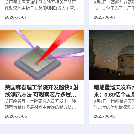
理能力
美国费米国家加速器实验室相关团队正
8月6日，高能加速器研
推动深地中微子实验(DUNE)将人工智能
布，其位于光子工厂(
和机器学习工具融入实验设计、探测器
装置的BL-11A和BL
2026-08-07
2026-08-07
运行与数据分析流程，以提升中微子相
界首个量子多束利用
互作用识别、事件分类和探测器管理能
射线与软X射线两束
力。DUNE位于长基线中微子设施，目
介绍，BL-11A和BL
前已开始安装大型中微子探测器模块的
基础设施网络合作建
结构元件。该实验由近探测器和远探测
联合使用机构及联合
器组成：近探测器位于费米实验室，远
心的同步辐射装置组
探测器设在南达科他州桑福德地下研究
教育基础设施。新光
设施地下约1英里处。两个探测器都将采
于，可在同一实验条
用液氩时间投影室技术，用于记录中微
线和软X射线，完成
子...
观...
美国麻省理工学院开发超快X射
暗能量巡天发布
线测热方法 可观察芯片多层结
果：6.69亿个
构热传递
美国麻省理工学院研究人员开发出一种
束宇宙加速膨胀
8月4日，暗能量巡天项
观察热量在多层材料中传递的新方法，
时六年的暗能量探测
可用于精确测量计算机芯片等电子器件
形成18篇相关论文，基于
2026-08-06
2026-08-06
内部的热流变化。相关研究成果已发表
年间获取的近30万张
于《自然通讯》。随着计算机芯片尺寸
6.69亿个星系、数千
不断缩小、功率密度持续提高，器件过
多颗超新星的信息，