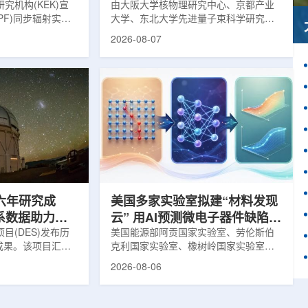
究机构(KEK)宣
由大阪大学核物理研究中心、京都产业
PF)同步辐射实验
大学、东北大学先进量子束科学研究中
-11B光束线已建成世
心、高丽大学、岐阜大学、中国近代物
2026-08-07
光束线，可实现硬X
理研究所、理化学研究所、京都大学、
光束的同步利用。据
台湾中央研究院和加拿大萨斯喀彻温大
-11B由同步辐射学术
学等机构研究人员组成的
设。该网络由大学
LEPS2/Solenoid合作组，首次利用光子
使用、联合研究中
束实验观测到含有反K介子的原子核。这
成，定位为科研和
一成果为确认反K介子原子核的存在提供
束线的主要特点在
了新的实验证据，也为理解高密度核物
件下同时使用硬X射
质和中性子星内部结构提供了重要线
过去需要分别开展的
索。研究团队在日本兵库县大型同步辐
射设施SP...
六年研究成
美国多家实验室拟建“材料发现
星系数据助力约
云” 用AI预测微电子器件缺陷影
目(DES)发布历
响
美国能源部阿贡国家实验室、劳伦斯伯
成果。该项目汇总
克利国家实验室、橡树岭国家实验室和
2013年至2019
西北大学的研究人员正计划开发材料发
2026-08-06
天文图像，记录了
现云平台，利用基于物理学原理的人工
个星系团以及3000
智能框架，预测微小缺陷如何影响微电
用于研究宇宙加速
子器件的性能和寿命。材料发现云可视