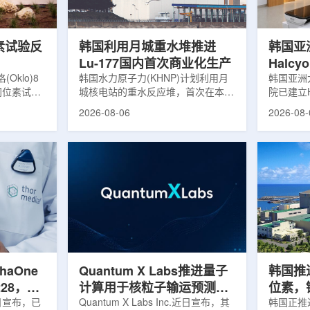
，并完成7
准定位，能实现动态适配、精准治
核技术用
转化，应用
疗。设备运行平稳低噪，治疗控制软
水果的辐
件运...
进口国要..
素试验反
韩国利用月城重水堆推进
韩国亚
Lu-177国内首次商业化生产
Halc
klo)8
韩国水力原子力(KHNP)计划利用月
射治疗
韩国亚洲
同位素试验
城核电站的重水反应堆，首次在本土
院已建立H
实现可控自
生产用于癌症治疗的放射性同位素
射治疗解
2026-08-06
2026-08-
临界。这一
镥-177(Lu-177)。目前韩国完全依赖
者治疗。
不到一年。
进口该原料，这给当地的放射性药物
集、六自
堆设施(图
企业如Cellbion和FutureChem带来
实时运动
低功率试验
了成本压力和供应不稳定因素。行业
中，用于
州洛克哈
内普遍认为国内生产将有助于构建多
准度和安
试点计划下
元化的供应链并缩短运输时间。此次
Halcy
界的反应
计划的首要目标是实现镥-177的商业
成高分辨
设施从未开
化生产，预计在2028年进行试生
Hyper
土建开挖、
产，并在2031年开始全面量产。之
Dynam
购、燃料配
后，韩国水力原子力还将扩大生产范
射治疗系统
围至钴...
院表示，该
phaOne
Quantum X Labs推进量子
韩国推
28，商
计算用于核粒子输运预测模
位素，镥
月5日宣布，已
拟
Quantum X Labs Inc.近日宣布，其
业化生
韩国正推