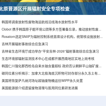
太原晋源区开展辐射安全专项检查
韩国将调查放射性废物海运航线沿线海水放射性水平
Clobot 携手韩国原子能环境公团等多方签署备忘录，推动放射性废物安全管理多机型机器人示范
Rosatom选定SNIIP为辐射控制系统首席设计机构，统管核设施放射仪表标准化与进口替代保障
吉林开展辐射事故综合应急演习
吉林省生态环境厅成功举办“平安吉林-2026”辐射事故综合应急演习
生态环境部辐射监测技术中心在成都开展西南地区实地上岗考核
韩国仁川强化郡西检岛自来水铀含量超标 政府否认朝鲜平山铀矿废水影响
碳同位素分析揭示：加拿大北极海底沉积物可封存部分永久冻土有机碳
美国将恢复萨凡纳河场址超铀废物桶运往WIPP永久处置
美国能源部介绍遗留废物清理与医用同位素研发进展