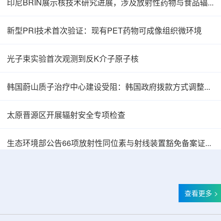
印尼BRIN展示核技术研究进展，涉及放射性药物与食品辐照应用
新型PRI技术首次验证：现有PET药物可成像组织微环境
光子束实验首次观测到反K介子原子核
韩国蔚山质子治疗中心建设受阻：韩国政府拨款方式调整影响项目推进
太原晋源区开展辐射安全专项检查
韩国忠清北道上半年农水产品放射性检测结果达
生态环境部公告66项放射性同位素与射线装置豁免备案证明文件
查看更多 >