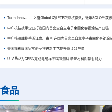
安全和防护管理办法》第五十四条有关规定，现
核西部地勘中
将各省级生态环境主管部门报送的、已获得豁免
地质研究院，
备案证明文件的活动，以及活动中涉及的射线装
油测井地质研
置、放射源或非密封放射性物质予以公告。随公
内油气测井成
Terra Innovatum入选Global X铀ETF跟踪核指数，微堆SOLO
告发布的汇总表共列出66项备案记录，涉及山
验、智能测井
东、天津、上海、河北、四川、甘肃、安徽、河
析等成熟技术
中广核技携手企业打造国内首套全自主电子束固化卷钢涂装产业链
南、辽宁等地相关单位。备案内容涵盖...
气盆地铀矿勘查
中广核达胜携手浙江嘉广束 打造国内首套全自主电子束固化卷钢涂
美国橡树岭国家实验室推进新工艺提升锎-252产量
ÚJV Řež为CERN完成电缆样品辐照测试 验证材料耐辐射能力
食品