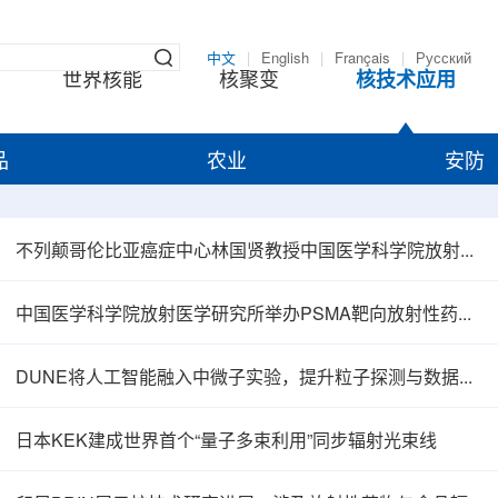
中文
|
English
|
Français
|
Русский
世界核能
核聚变
核技术应用
品
农业
安防
不列颠哥伦比亚癌症中心林国贤教授中国医学科学院放射医学研究所开展学术交流
中国医学科学院放射医学研究所举办PSMA靶向放射性药物学术报告会
DUNE将人工智能融入中微子实验，提升粒子探测与数据处理能力
日本KEK建成世界首个“量子多束利用”同步辐射光束线