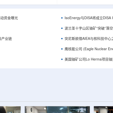
心党委书记王乐力带队赴中油测井
成果已发表于《自然通讯》。随
开展专项技术交流研讨。会上，中
寸不断缩小、功率密度持续提高
究院党委书记万金彬系统介绍了国
为限制性能提升的重要因素。传
套装备、井下探测、岩石物理实
在面对真实电子器件的多层结构
™获被动资金曝光
IsoEnergy与DISA将成立D
解释、深井探测及多源地质数据解
如常用的时域热反射法难以区分
体系，并结合实战案例分享了含油
热传输情况，红外成像等方法也
波兰圣十字山区铀矿“突破”落空，
经验。王乐力介绍了西部中...
上捕捉快速变化。为解决这一问题.
装产业链
突尼斯欲借AIEA与核科技中
鹰核能公司 (Eagle Nuclea
美国铀矿公司Lo Herma项目