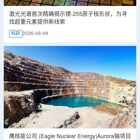
激光光谱首次精确揭示镄-255原子核形状，为寻
找超重元素提供新线索
2026-08-08
科研
鹰核能公司 (Eagle Nuclear Energy)Aurora铀项目