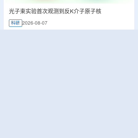
光子束实验首次观测到反K介子原子核
2026-08-07
科研
韩国忠清北道上半年农水产品放射性检测结果达
标