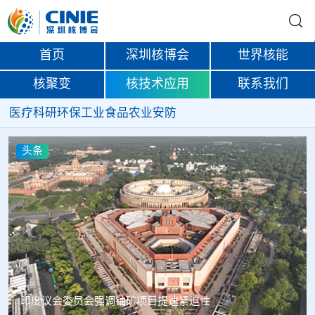
首页
深圳核博会
世界核能
核聚变
核技术应用
联系我们
医疗
科研
环保
工业
食品
农业
安防
头条
中核辐智正式设立 中国同辐持股90%打通核医疗全产业链