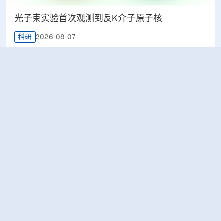
光子束实验首次观测到反K介子原子核
2026-08-07
科研
韩国忠清北道上半年农水产品放射性检测结果达
标