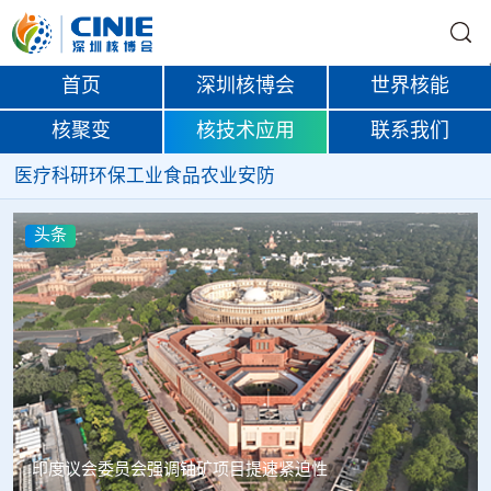
首页
深圳核博会
世界核能
核聚变
核技术应用
联系我们
医疗
科研
环保
工业
食品
农业
安防
头条
中核辐智正式设立 中国同辐持股90%打通核医疗全产业链