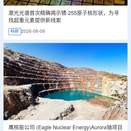
激光光谱首次精确揭示镄-255原子核形状，为寻
找超重元素提供新线索
2026-08-08
科研
鹰核能公司 (Eagle Nuclear Energy)Aurora铀项目