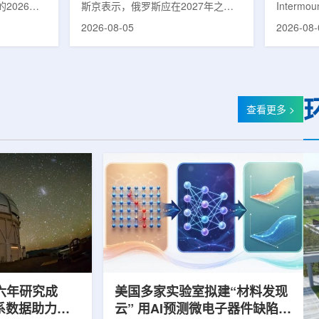
2026年
斯京表示，俄罗斯应在2027年之前
Intermo
蕴韬
速器
在山西省太
完成国产核磁共振成像仪的研制工
加斯西南
2026-08-05
2026-08-
核技术应用
作。米舒斯京在访问克孜勒共和国咨
该诊所名为B
份有限公司
询诊断中心期间了解了相关进展。视
约9万平方英
推动核医疗
察中心已安装的磁共振成像设备时，
地区，是
方面发挥着
他向俄罗斯卫生部长米哈伊尔·穆拉
新建项目。B
隙，中国同
什科询问国产设备研发情况。穆拉什
筑，于7
中核集团首
科表示，相关研发工作正由俄罗斯国
开放日活
查看更多 >
专访时表
家原子能公司推进，并称该设备预计
了此前分
医药中心投
将在明年完成。米舒斯京随后表示，
的初级保
系统布局，
希望俄罗斯明年能够拥有本国研制的
童、成人
差距。同
核磁共振成像仪。该设备若按计划
疗服务。
完...
括成人及..
六年研究成
美国多家实验室拟建“材料发现
星系数据助力约
云” 用AI预测微电子器件缺陷影