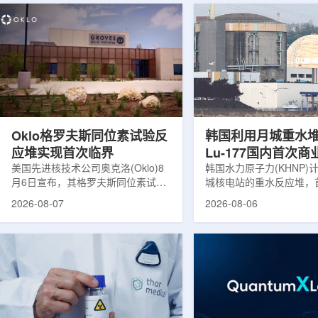
Oklo格罗夫斯同位素试验反
韩国利用月城重水
应堆实现首次临界
Lu-177国内首次
美国先进核技术公司奥克洛(Oklo)8
韩国水力原子力(KHNP)
月6日宣布，其格罗夫斯同位素试验
城核电站的重水反应堆，
反应堆已在低功率状态下实现可控自
生产用于癌症治疗的放射
2026-08-07
2026-08-06
持核链式反应，达到首次临界。这一
镥-177(Lu-177)。目
进展距离该项目破土动工不到一年。
进口该原料，这给当地的
格罗夫斯同位素试验反应堆设施(图
企业如Cellbion和Futur
片：格罗夫斯)格罗夫斯低功率试验
了成本压力和供应不稳定
反应堆位于美国得克萨斯州洛克哈
内普遍认为国内生产将有
特，是美国能源部反应堆试点计划下
元化的供应链并缩短运输
首个在私人土地上实现临界的反应
计划的首要目标是实现镥-
堆。根据奥克洛介绍，该设施从未开
化生产，预计在2028年