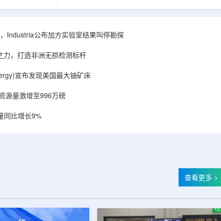
相关关键项目，
回报指数——该指数正是 Global X 铀ETF(NYSE
提供空间和基础
Arca: URA，资管超50亿美元)的跟踪基准，本次
施位于布鲁克菲
随 Solactive 定期再平衡生效。公司联合创始人兼
.1087万平方英
CEO Alessandro Petruzzi 称，这使被动/主题投
Industria公布加方实验室结果叫停勘探
布在康涅狄格州
资者可通过指数直接触达其 SOLO™ 微堆故事，
。该设施预计于
与 Cameco、Kazatomprom、Centrus、Oklo、
心之力，打造非洲无损检测标杆
租户装修工...
NuScale、X-energy、三菱重...
r Energy)宣布发现美国最大铀矿床
铀资源量激增至996万磅
量同比增长9%
查看更多 >