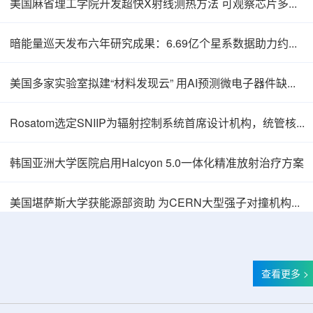
美国麻省理工学院开发超快X射线测热方法 可观察芯片多层结构热传递
暗能量巡天发布六年研究成果：6.69亿个星系数据助力约束宇宙加速膨胀
美国多家实验室拟建“材料发现云” 用AI预测微电子器件缺陷影响
Rosatom选定SNIIP为辐射控制系统首席设计机构，统管核设施放射仪表标准化与进口替代保障
韩国亚洲大学医院启用Halcyon 5.0一体化精准放射治疗方案
Thor Medical从AlphaOne首次交付高纯度钍-
美国堪萨斯大学获能源部资助 为CERN大型强子对撞机构建新一代探测器
查看更多 >