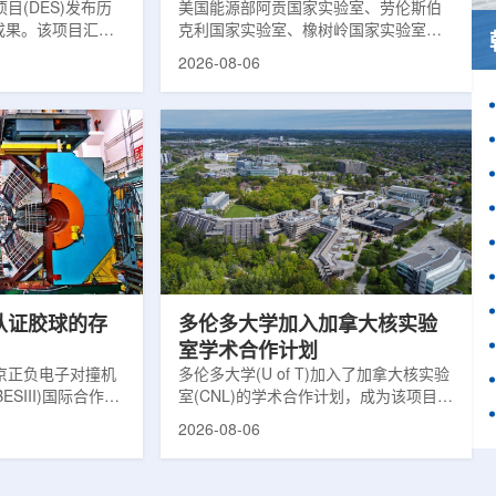
目(DES)发布历
响
美国能源部阿贡国家实验室、劳伦斯伯
成果。该项目汇总
克利国家实验室、橡树岭国家实验室和
2013年至2019
西北大学的研究人员正计划开发材料发
2026-08-06
天文图像，记录了
现云平台，利用基于物理学原理的人工
个星系团以及3000
智能框架，预测微小缺陷如何影响微电
用于研究宇宙加速
子器件的性能和寿命。材料发现云可视
为了实现DES，
化图，这是一个基于物理学原理的人工
极其灵敏的5.7亿
智能框架，它整合了实验数据、模拟和
m，并将其安装在位
高性能计算，用于预测微小缺陷如何影
美国国家科学基金
响微电子器件的性能和寿命。(图片由
文台的布兰科4米望
ChatGPT 提供。)微电子器件广泛用于
r Hahn/费米国家
智能手机、笔记本电脑、安全通信和人
工...
次认证胶球的存
多伦多大学加入加拿大核实验
室学术合作计划
京正负电子对撞机
多伦多大学(U of T)加入了加拿大核实验
ESIII)国际合作组
室(CNL)的学术合作计划，成为该项目中
理大会(ICHEP
的第十家参与机构。这项举措旨在加强
2026-08-06
大会报告的形式宣布：
加拿大的核能人才储备并支持相关研
BESIII实验建立
究。在施瓦茨·赖斯曼创新园区举行了签
整证据链，解开了
约仪式，标志着多伦多大学、加拿大核