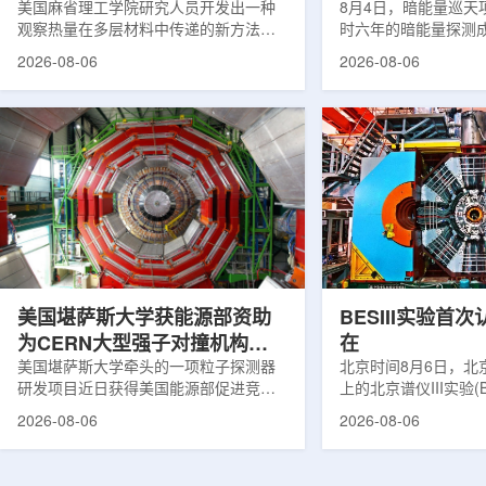
构热传递
美国麻省理工学院研究人员开发出一种
束宇宙加速膨胀
8月4日，暗能量巡天项
观察热量在多层材料中传递的新方法，
时六年的暗能量探测
可用于精确测量计算机芯片等电子器件
形成18篇相关论文，基于
2026-08-06
2026-08-06
内部的热流变化。相关研究成果已发表
年间获取的近30万张
于《自然通讯》。随着计算机芯片尺寸
6.69亿个星系、数千
不断缩小、功率密度持续提高，器件过
多颗超新星的信息，
热正成为限制性能提升的重要因素。传
膨胀和宇宙结构演化。
统热流测量方法在面对真实电子器件的
费米实验室制造了一台
多层结构时存在局限，例如常用的时域
像素数字相机DECa
热反射法难以区分不同材料层中的热传
于智利安第斯山脉的
输情况，红外成像等方法也难以在微小
会托洛洛山美洲际天
尺度上捕捉快速变化。为解决这一问
远镜上。(图片由Reida
题...
加速...
美国堪萨斯大学获能源部资助
BESIII实验首
为CERN大型强子对撞机构建
在
新一代探测器
美国堪萨斯大学牵头的一项粒子探测器
北京时间8月6日，北
研发项目近日获得美国能源部促进竞争
上的北京谱仪III实验(B
性研究的既定计划(DOE EPSCoR)资
在巴西举行的国际高能物
2026-08-06
2026-08-06
助。该项目资助金额为100万美元，将用
2026)上，以特别
于为欧洲核子研究中心(CERN)大型强子
经过15年的持续研究，
对撞机(LHC)上的紧凑型μ子螺线管实验
了证明胶球存在的完