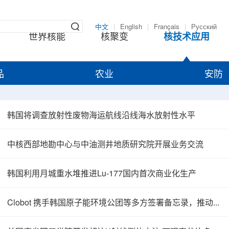
中文
|
English
|
Français
|
Русский
世界核能
核聚变
核技术应用
品
农业
安防
韩国将调查放射性废物海运航线沿线海水放射性水平
中核西部地勘中心与中油测井地质研究院开展业务交流
韩国利用月城重水堆推进Lu-177国内首次商业化生产
Clobot 携手韩国原子能环境公团等多方签署备忘录，推动放射性废物安全管理多机型机器人示范