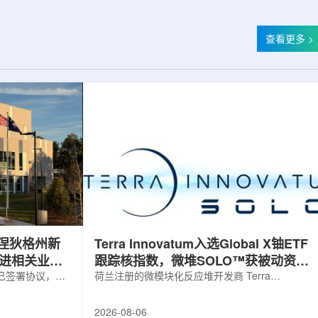
查看更多 >
涅狄格州新
Terra Innovatum入选Global X铀ETF
推进相关业务
跟踪核指数，微堆SOLO™获被动资金
，已签署协议，将
曝光
荷兰注册的微模块化反应堆开发商 Terra
新建一座工厂，
Innovatum Global N.V.(NASDAQ: NKLR)于2026
业务运营。该项
年8月3日开盘起纳入 Solactive 全球铀与核部件总
2026-08-06