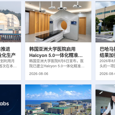
堆推进
韩国亚洲大学医院启用
巴哈马拟
商业化生产
Halcyon 5.0一体化精准放
结果加
计划利用月
射治疗方案
韩国亚洲大学医院8月6日宣布，医
2026年
首次在本土
院已建立Halcyon 5.0一体化精准放
头的一项
性同位素
射治疗解决方案，并开始全面用于患
强癌症治
2026-08-06
2026-08-
前韩国完全依赖
者治疗。该系统将高清高速图像采
空间。此
放射性药物
集、六自由度患者位置校正和无标记
协调、缩
eChem带来
实时运动管理整合到同一治疗流程
治疗效果
因素。行业
中，用于提升图像引导放射治疗的精
玛格丽特公
助于构建多
准度和安全性。此次实施方案以
Media/A
时间。此次
Halcyon系统软件5.0版本为基础，集
评估由国
177的商业
成高分辨率锥形束CT成像系统
织/泛美
进行试生
HyperSight、六自由度患者定位台
构共同开