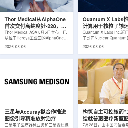
发土地起步建设，完成了土建开挖、
产，并在2031年开始全
工程建设、组件制造或采购、燃料配
后，韩国水力原子力还将
置及...
围至钴...
Thor Medical从AlphaOne
Quantum X Lab
首次交付高纯度钍-228，商
计算用于核粒子输
业供货启动
Thor Medical ASA 8月5日宣布，已
拟
Quantum X Labs Inc
从位于Herøya工业园的AlphaOne生
子公司Nuclear Quant
产设施完成首批高纯度钍-228(Th-
业计算模拟中的一项瓶颈
2026-08-06
2026-08-06
228)客户交付。这是该设施上周宣布
案，尝试将量子计算引入
启动生产后完成的首次客户供货，也
预测，用于支持核医学系
标志着AlphaOne进入商业供应阶
算密集型场景。据介绍，
段。Thor Medical首席执行官Jasper
运模拟在核医学系统设计
Kurth表示，商业化生产意味着公司
作用，但往往需要大量计
工业规模制造的开始，首批客户交付
伴随较长运行时间，影响
表明公司已完成从产能建设到利用首
效率。Nuclear Quant
个工业规模工厂服务客户的过渡。公
技术，旨在把物理输运模
司称，随着产能逐步提升，将继续满
子电路，使粒子传播和随
足靶向α疗法领域对高纯度...
学能够直接在量子计算框
模拟。...
三星与Accuray拟合作推进
构筑自主可控核药“
图像引导精准放射治疗
绘就普惠医疗新蓝
三星电子医疗器械业务和三星麦迪逊
访中国同辐总工程
7月28日，由中国同位素