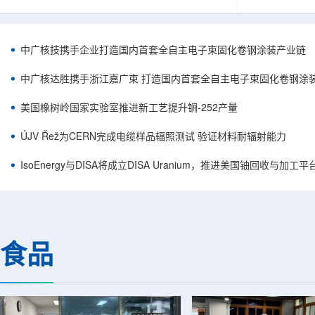
核西部地勘中心党委书记王乐力带队赴中油测井
成果已发表于
地质研究院，开展专项技术交流研讨。会上，中
寸不断缩小、
油测井地质研究院党委书记万金彬系统介绍了国
为限制性能提
内油气测井成套装备、井下探测、岩石物理实
在面对真实电
中广核技携手企业打造国内首套全自主电子束固化卷钢涂装产业链
验、智能测井解释、深井探测及多源地质数据解
如常用的时域
析等成熟技术体系，并结合实战案例分享了含油
热传输情况，
中广核达胜携手浙江嘉广束 打造国内首套全自主电子束固化卷钢涂
气盆地铀矿勘查经验。王乐力介绍了西部中...
上捕捉快速变化
美国橡树岭国家实验室推进新工艺提升锎-252产量
ÚJV Řež为CERN完成电缆样品辐照测试 验证材料耐辐射能力
IsoEnergy与DISA将成立DISA Uranium，推进美国铀回收与加工
食品