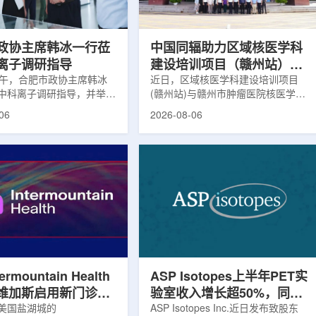
，重点评估该国癌症防控能
情况进行评估。结果显示，晚发性精
需求。6月9日至11日，专
神病患者中，β-淀粉样蛋白阳性...
政协主席韩冰一行莅
中国同辐助力区域核医学科
离子调研指导
建设培训项目（赣州站）与
下午，合肥市政协主席韩冰
赣州市肿瘤医院核医学诊疗
近日，区域核医学科建设培训项目
中科离子调研指导，并举行
(赣州站)与赣州市肿瘤医院核医学诊
高质量建设项目同步启动
。市人大常委会副主任雍凤
疗高质量建设项目在赣州市肿瘤医院
06
2026-08-06
协秘书长苏祥、市产投集团
同步启动。中华医学会核医学分会专
鑫、市政协教科卫体委主任
家组以及中国同辐、原子高科相关代
市工信局副局长郭梅参加。
表到院开展调研交流，江西省内各级
院合肥物质科学研究院副院
医疗机构200余名医务人员参会。启
，中科离子董事长刘璐，总
动仪式由赣州市肿瘤医院核医学科主
华，副总经理丁开忠、李
任杨传盛主持。赣州市卫生健康委员
怀陪同。韩冰一行详细了解
会副主任傅伟、中华医学会核医学分
产业布局、经营情况，重点
会主任委员汪静、赣州市肿瘤医院党
疗及高端装备关键技术突
委书记黄兴伟出席并致辞。汪静表
转化落地及产业化发展等方
示，核医学在肿瘤等重大疾病...
rmountain Health
ASP Isotopes上半年PET实
维加斯启用新门诊诊
验室收入增长超50%，同位
PET/CT和直线加
美国盐湖城的
素浓缩设施推进商业生产
ASP Isotopes Inc.近日发布致股东