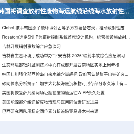
韩国将调查放射性废物海运航线沿线海水放射性水平
Clobot 携手韩国原子能环境公团等多方签署备忘录，推动放射性废物安全管理多机型机器人示范
Rosatom选定SNIIP为辐射控制系统首席设计机构，统管核设施放射仪表标准化与进口替代保障
吉林开展辐射事故综合应急演习
吉林省生态环境厅成功举办“平安吉林-2026”辐射事故综合应急演习
生态环境部辐射监测技术中心在成都开展西南地区实地上岗考核
韩国仁川强化郡西检岛自来水铀含量超标 政府否认朝鲜平山铀矿废水影响
碳同位素分析揭示：加拿大北极海底沉积物可封存部分永久冻土有机碳
美国将恢复萨凡纳河场址超铀废物桶运往WIPP永久处置
美国能源部介绍遗留废物清理与医用同位素研发进展
巴西研究团队用稳定同位素分析追踪亚马逊木材来源