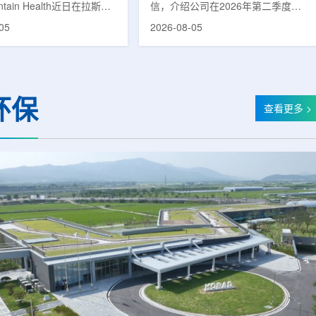
untain Health近日在拉斯维
信，介绍公司在2026年第二季度财
部启用一座新的门诊诊所。
务业绩公布前各业务板块的运营进
05
2026-08-05
adura Clinic，建筑面积
展。公司表示，旗下PET实验室部门
尺，位于Spring Valley
2026年上半年有机收入较2025年同
该医疗系统在内华达州首个
期增长超过50%。按照目前预期，该
adura Clinic为三层建
部门2026年全年收入约为1400万美
月30日举行剪彩仪式和社区
元，高于2025年的600万美元。PET
环保
动后正式开放。该诊所整合
相关业务通常与放射性药物制备、分
查看更多 >
布在拉斯维加斯谷多个地点
子影像和核医学诊断应用密切相关。
健和部分专科服务，面向儿
在同位素业务方面，ASP Isotopes
及老年患者提供更集中的医
称，其硅-28和镱-176浓缩设施已进
根据介绍，诊所服务范围包
入商业生产前的最后阶段，预计将在
.
2026年下半年交...