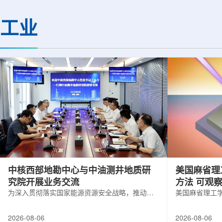
(CMS)设计和建造两台高亮度零度量能
困扰学术界近半个世
器(HL-ZDC)。该项目周期为四年，由堪
谜。该发现不仅为量
工业
萨斯大学物理与天文系教授迈克尔·默里
供了决定性验证，也
和堪萨斯大学杰出教授克里斯托夫·罗永
形态——纯由力构成
共同领导。其中，默里同时担任CMS高
子核由质子和中子组
亮度零度量能器升级项目负责人。...
由夸克组成。夸克之
互...
中核西部地勘中心与中油测井地质研
美国麻省理
究院开展业务交流
方法 可观
为深入贯彻落实国家能源资源安全战略，推动油
美国麻省理工
气测井与铀矿地质勘查技术互融互通，促进跨行
在多层材料中
业科研资源共享与关键技术联合攻关，近日，中
算机芯片等电
2026-08-06
2026-08-06