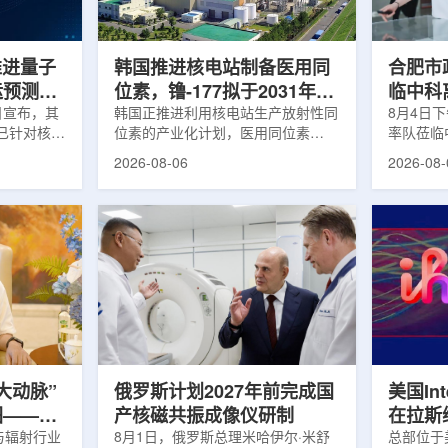
面量产。之
Dynamic Couch，以及表面引导放
请求进行
扩大生产范
射治疗系统IDENTIFY。亚洲大学医
力和实际
院表示，该院是韩国首...
家组访...
s推进量子
韩国推进核电站制备医用同
合肥市
运预测模
位素，镥-177拟于2031年商
临中科
.近日宣布，其
业化生产
韩国正推进利用核电站生产放射性同
8月4日
um已针对核工
位素的产业化计划，医用同位素
率队莅临
提出新方
镥-177(Lu-177)被列为首个商业化目
座谈交流
2026-08-06
2026-08-
核粒子输运
标产品。韩国水力与原子能公司表
山，市政
统设计等计
示，计划优先实现Lu-177商业化生
董事长江
传统粒子输
产，后续还可能将产品范围扩大至
张晓峰、
中具有重要
钴-60、氚-3和氦-3等同位素。Lu-
中国科学
算资源，并
177是当前全球放射性药物市场中应
长宋云涛
研发和优化
用较广的治疗性放射性同位素，可用
经理陈永
um此次提出的
于前列腺癌、神经内分泌肿瘤等疾病
俊、光若
型转化为量
相关放射性药物。此前，韩国所需
中科离子
机游走动力
Lu-177完全依赖进口。由于其半衰
围绕核医
架中表示和
期约为6.6天，从生产、运输到药物
破、成果
制备和患者给药...
面开...
大动脉”
俄罗斯计划2027年前完成国
美国Inte
图——专
产核磁共振成像仪研制
在拉斯
师、中核
与辐射行业
8月1日，俄罗斯总理米哈伊尔·米舒
所，配置
总部位于