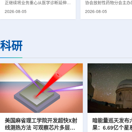
正继续将业务重心从医学诊断延伸至
协会放射性药物分会主办的
集团首席科学家刘
治疗领域。8月5日，三星HME美国
放射性药物创新发展大会
2026-08-05
2026-08-05
公司与美国放射外科公司Accuray宣
原市举行。作为中核集团
布签署一份不具约束力的合作意向
的核心平台，中国同辐股
书，双方计划围绕基于容积成像的精
(以下简称：中国同辐)在
准放射治疗解决方案开展合作探讨。
科技自立自强与普惠民生
根据意向书，双方拟研究将三星移动
压舱石的作用。在大会间
科研
CT扫描仪BodyTom与Accuray机器
辐党委委员、总工程师、
人放射外科平台CyberKnife相结合。
席科学家刘蕴韬接受记者
该合作方向旨在把高分辨率三维成像
示，中国同辐将加快在建
能力与图像引导机器人放射外科技术
产运行，加快智慧核医学
连接起来，使医务人员能够更准确地
持续缩小城乡核医疗资源
确...
时，以...
美国麻省理工学院开发超快X射
暗能量巡天发布
线测热方法 可观察芯片多层结
果：6.69亿个