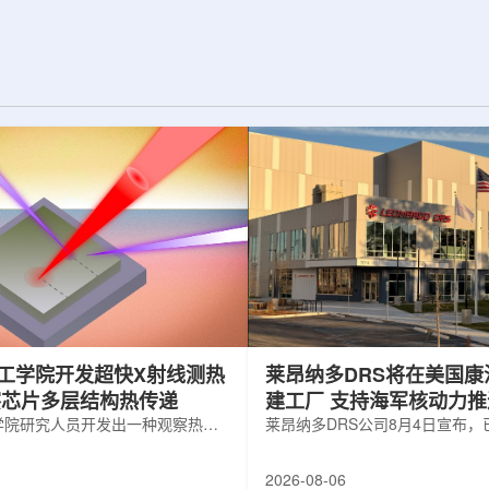
纪的胶球存在之
实验室和原子能公司有限公司(AECL)正
子色动力学理论提
式确立了合作关系。该学术合作计划将
表明一类全新物质
为参学院校提供进入国家级实验室基础
的物质的存在。原
设施、技术和专业知识的渠道，合作领
成，质子和中子又
域涵盖清洁能源、医疗健康、环境修复
间靠胶子传递强相
以及国家安全等多个方面。此次...
工学院开发超快X射线测热
莱昂纳多DRS将在美国康
察芯片多层结构热传递
建工厂 支持海军核动力
学院研究人员开发出一种观察热量
增长
莱昂纳多DRS公司8月4日宣布
传递的新方法，可用于精确测量计
在美国康涅狄格州布鲁克菲尔德
子器件内部的热流变化。相关研究
用于扩大并整合其海军电力系统
2026-08-06