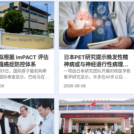
根据 imPACT 评估
日本PET研究提示晚发性精
强癌症防控体系
神病或与神经退行性病理相
8月5日，国际原子能机构牵
关
一项由日本研究团队开展的核医学影
国际审查显示，巴哈马在加
像学研究显示，许多在40岁以后首
疗服务方面具备进一步提升
次出现幻觉、妄想等精神病性症状的
06
2026-08-06
次审查为该国改善癌症服务
成年人，大脑内存在与阿尔茨海默病
短诊疗等待时间并提升患者
及其他神经退行性疾病相关的蛋白异
提出了路线图。巴哈马拿骚
常沉积。研究纳入37名晚发性精神
主医院(图片：Pelow
病患者和47名年龄匹配的健康对照
dobe Stock)这项 imPACT
者。研究人员采用淀粉样蛋白PET示
际原子能机构、世界卫生组
踪剂^11C-PiB，以及tau蛋白PET示
卫生组织和国际癌症研究机
踪剂^18F-florzolotau，对受试者大
展，应巴哈马卫生与健康部
脑中的β-淀粉样蛋白和tau蛋白积累