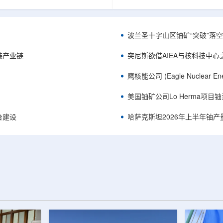
《自然通讯》。随着计算机芯片尺
目旨在提升产能，支持美国海军
功率密度持续提高，器件过热正成
并为公司在核能领域的后续增长
升的重要因素。传统热流测量方法
设施条件。根据公司披露，新设
子器件的多层结构时存在局限，例
尔德帕克里奇路120号，占地约14
波兰圣十字山区铀矿“突破”落空，
热反射法难以区分不同材料层中的
尺。工厂建成后，将整合目前分
红外成像等方法也难以在微小尺度
丹伯里和贝瑟尔三个地点的业务
装产业链
突尼斯欲借AIEA与核科技中
。为解决这一问题...
2027年初投入使用，若最终设计和
鹰核能公司 (Eagle Nuclea
美国铀矿公司Lo Herma项目
平台建设
哈萨克斯坦2026年上半年铀产