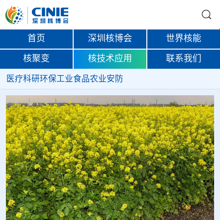
首页
深圳核博会
世界核能
核聚变
核技术应用
联系我们
医疗
科研
环保
工业
食品
农业
安防