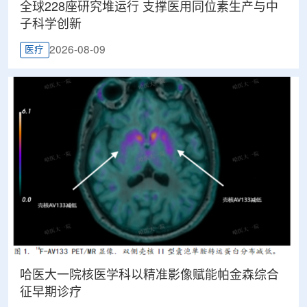
全球228座研究堆运行 支撑医用同位素生产与中
子科学创新
2026-08-09
医疗
哈医大一院核医学科以精准影像赋能帕金森综合
征早期诊疗