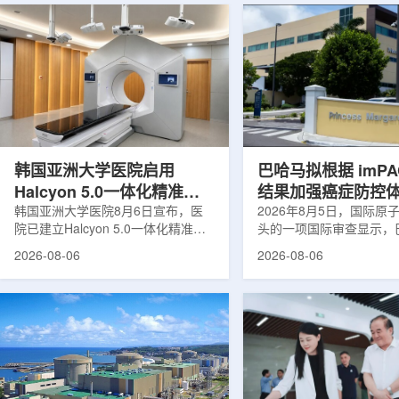
韩国亚洲大学医院启用
巴哈马拟根据 imPA
Halcyon 5.0一体化精准放
结果加强癌症防控
射治疗方案
韩国亚洲大学医院8月6日宣布，医
2026年8月5日，国际原
院已建立Halcyon 5.0一体化精准放
头的一项国际审查显示，
射治疗解决方案，并开始全面用于患
强癌症治疗服务方面具备
2026-08-06
2026-08-06
者治疗。该系统将高清高速图像采
空间。此次审查为该国改
集、六自由度患者位置校正和无标记
协调、缩短诊疗等待时间
实时运动管理整合到同一治疗流程
治疗效果提出了路线图。
中，用于提升图像引导放射治疗的精
玛格丽特公主医院(图片：P
准度和安全性。此次实施方案以
Media/Adobe Stock)这项
Halcyon系统软件5.0版本为基础，集
评估由国际原子能机构、
成高分辨率锥形束CT成像系统
织/泛美卫生组织和国际
HyperSight、六自由度患者定位台
构共同开展，应巴哈马卫