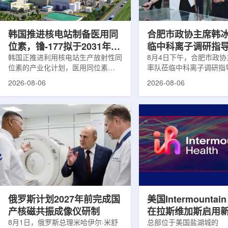
Dynamic Couch，以及表面引导放
请求进行，重点评估该国
射治疗系统IDENTIFY。亚洲大学医
力和实际需求。6月9日至
院表示，该院是韩国首...
家组访...
韩国推进核电站制备医用同
合肥市政协主席韩
位素，镥-177拟于2031年商
临中科离子调研指
业化生产
韩国正推进利用核电站生产放射性同
8月4日下午，合肥市政
位素的产业化计划，医用同位素
率队莅临中科离子调研指
镥-177(Lu-177)被列为首个商业化目
座谈交流。市人大常委会
2026-08-06
2026-08-06
标产品。韩国水力与原子能公司表
山，市政协秘书长苏祥、
示，计划优先实现Lu-177商业化生
董事长江鑫、市政协教科
产，后续还可能将产品范围扩大至
张晓峰、市工信局副局长
钴-60、氚-3和氦-3等同位素。Lu-
中国科学院合肥物质科学
177是当前全球放射性药物市场中应
长宋云涛，中科离子董事
用较广的治疗性放射性同位素，可用
经理陈永华，副总经理丁
于前列腺癌、神经内分泌肿瘤等疾病
俊、光若怀陪同。韩冰一
相关放射性药物。此前，韩国所需
中科离子产业布局、经营
Lu-177完全依赖进口。由于其半衰
围绕核医疗及高端装备关
期约为6.6天，从生产、运输到药物
破、成果转化落地及产业
制备和患者给药...
面开...
俄罗斯计划2027年前完成国
美国Intermountain 
产核磁共振成像仪研制
在拉斯维加斯启用
8月1日，俄罗斯总理米哈伊尔·米舒
所，配置PET/CT
总部位于美国盐湖城的