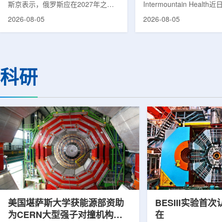
斯京表示，俄罗斯应在2027年之前
Intermountain Healt
速器
完成国产核磁共振成像仪的研制工
加斯西南部启用一座新的
2026-08-05
2026-08-05
作。米舒斯京在访问克孜勒共和国咨
该诊所名为Badura Clin
询诊断中心期间了解了相关进展。视
约9万平方英尺，位于Spring
察中心已安装的磁共振成像设备时，
地区，是该医疗系统在内
他向俄罗斯卫生部长米哈伊尔·穆拉
新建项目。Badura Clin
什科询问国产设备研发情况。穆拉什
筑，于7月30日举行剪彩
科研
科表示，相关研发工作正由俄罗斯国
开放日活动后正式开放。
家原子能公司推进，并称该设备预计
了此前分布在拉斯维加斯
将在明年完成。米舒斯京随后表示，
的初级保健和部分专科服
希望俄罗斯明年能够拥有本国研制的
童、成人及老年患者提供
核磁共振成像仪。该设备若按计划
疗服务。根据介绍，诊所
完...
括成人及...
美国堪萨斯大学获能源部资助
BESIII实验首
为CERN大型强子对撞机构建
在