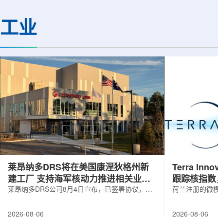
装置性能评估中的核心参数。自2025年
解QGP，物理学家巧
9月29日加速器达到验收指标后，项目团
作为信使。由于Z玻色
工业
队在试运行过程中持续调校设备、优化
相互作用，它能够几
束流状态。经过约9个月改进，装置关键
等离子体，精确记录
性能明显提升。储存环可理解为高能电
通过分析Z玻色子衰变
子运行的环形轨道，全长约1360米。
冲喷流的动量差异，
177...
克在...
莱昂纳多DRS将在美国康涅狄格州新
Terra Inn
建工厂 支持海军核动力推进相关业务
跟踪核指数
增长
莱昂纳多DRS公司8月4日宣布，已签署协议，将
曝光
荷兰注册的微模块
在美国康涅狄格州布鲁克菲尔德新建一座工厂，
Innovatum Gl
用于扩大并整合其海军电力系统业务运营。该项
年8月3日开盘起
2026-08-06
2026-08-06