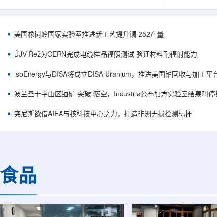
目旨在提升产能，支持美国海军相关关键项目，
回报指数——该指数
并为公司在核能领域的后续增长提供空间和基础
Arca: UR
设施条件。根据公司披露，新设施位于布鲁克菲
随 Solact
尔德帕克里奇路120号，占地约14.1087万平方英
CEO Alessa
美国橡树岭国家实验室推进新工艺提升锎-252产量
尺。工厂建成后，将整合目前分布在康涅狄格州
资者可通过指数
丹伯里和贝瑟尔三个地点的业务。该设施预计于
与 Cameco、K
ÚJV Řež为CERN完成电缆样品辐照测试 验证材料耐辐射能力
2027年初投入使用，若最终设计和租户装修工...
NuScale、X-e
IsoEnergy与DISA将成立DISA Uranium，推进美国铀回收与加工
波兰圣十字山区铀矿“突破”落空，Industria公布加方实验室结果叫
突尼斯欲借AIEA与核科技中心之力，打造非洲无损检测标杆
食品