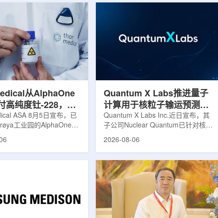
Medical从AlphaOne
Quantum X Labs推进量子
付高纯度钍-228，商
计算用于核粒子输运预测模
启动
edical ASA 8月5日宣布，已
拟
Quantum X Labs Inc.近日宣布，其
øya工业园的AlphaOne生
子公司Nuclear Quantum已针对核工
首批高纯度钍-228(Th-
业计算模拟中的一项瓶颈提出新方
06
2026-08-06
客户交付。这是该设施上周宣布
案，尝试将量子计算引入核粒子输运
后完成的首次客户供货，也
预测，用于支持核医学系统设计等计
phaOne进入商业供应阶
算密集型场景。据介绍，传统粒子输
 Medical首席执行官Jasper
运模拟在核医学系统设计中具有重要
表示，商业化生产意味着公司
作用，但往往需要大量计算资源，并
制造的开始，首批客户交付
伴随较长运行时间，影响研发和优化
已完成从产能建设到利用首
效率。Nuclear Quantum此次提出的
模工厂服务客户的过渡。公
技术，旨在把物理输运模型转化为量