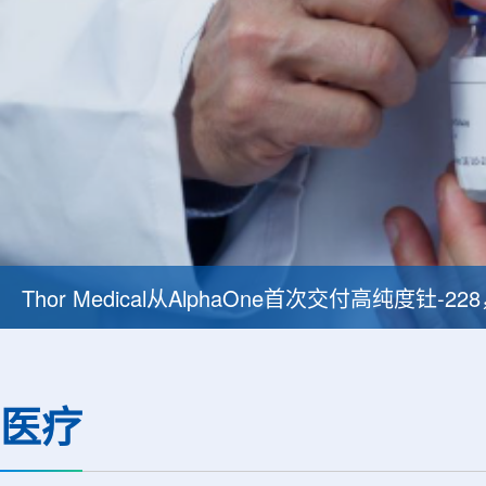
Thor Medical从AlphaOne首次交付高纯度钍-
医疗