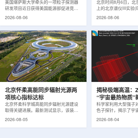
新一代探测器
美国堪萨斯大学牵头的一项粒子探测器
北京时间8月6日，北
研发项目近日获得美国能源部促进竞争
上的北京谱仪III实验(B
性研究的既定计划(DOE EPSCoR)资
在巴西举行的国际高能物
2026-08-06
2026-08-06
助。该项目资助金额为100万美元，将用
2026)上，以特别
于为欧洲核子研究中心(CERN)大型强子
经过15年的持续研究，
对撞机(LHC)上的紧凑型μ子螺线管实验
了证明胶球存在的完
(CMS)设计和建造两台高亮度零度量能
困扰学术界近半个世
器(HL-ZDC)。该项目周期为四年，由堪
谜。该发现不仅为量
萨斯大学物理与天文系教授迈克尔·默里
供了决定性验证，也
和堪萨斯大学杰出教授克里斯托夫·罗永
形态——纯由力构成
共同领导。其中，默里同时担任CMS高
子核由质子和中子组
亮度零度量能器升级项目负责人。...
由夸克组成。夸克之
互...
北京怀柔高能同步辐射光源两
揭秘极端高温：
项核心指标达标
“宇宙最热物质”
北京怀柔科学城高能同步辐射光源建设
科学家利用大型强子对撞
取得关键进展。最新测试显示，该装置
色子探针，揭示了宇
亮度以及储存环束流轨道稳定性均已达
夸克-胶子等离子体(Q
2026-08-05
2026-08-04
到设计要求，距离正式投入运行更近一
的新细节，并对现有
步。这两项指标直接决定光源能否为科
战。这项研究为理解
研用户提供稳定、高品质的X光束，也是
宙的状态提供了重要