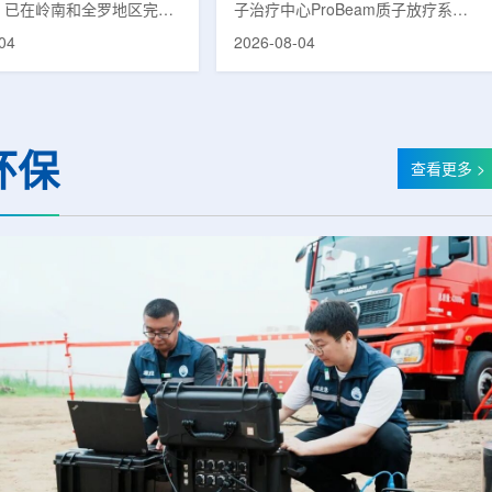
，已在岭南和全罗地区完成
子治疗中心ProBeam质子放疗系统
诊断用放射性药物
正式投入临床应用以来，该中心在
04
2026-08-04
Seek(活性成分：18F-
19个月内已为超过1000名患者提供
olastat)的供应链建设。该药
质子放疗服务，连续单日治疗量超过
列腺特异性膜抗原
100人次。根据院方公布的信息，与
)，两地所有开展PET-CT检查
部分国际同等规模质子中心完成千例
列腺癌诊疗的三级综合医院
临床治疗的周期相比，广州泰和用时
环保
其供应范围。据韩国卫生福
19个月。相关对比包括：美国埃默
查看更多 >
癌症登记处数据，2023年
里质子治疗中心自2018年12月启动
腺癌病例达22640例，占所
后历时2年完成千例;俄罗斯MIBS质
例的7.8%，是男性癌症发
子治疗中心自2017年9月试运行后历
第六位的疾病;伴随PSMA靶
时约2年;英国伦敦大学学院医院质子
日益普及，对前列腺癌治...
中心自2021...