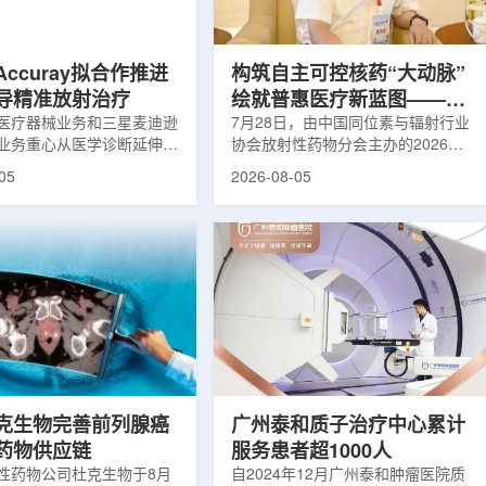
着产能逐步提升，将继续满
子电路，使粒子传播和随机游走动力
法领域对高纯度...
学能够直接在量子计算框架中表示和
模拟。...
ccuray拟合作推进
构筑自主可控核药“大动脉”
导精准放射治疗
绘就普惠医疗新蓝图——专
医疗器械业务和三星麦迪逊
访中国同辐总工程师、中核
7月28日，由中国同位素与辐射行业
业务重心从医学诊断延伸至
协会放射性药物分会主办的2026年
集团首席科学家刘蕴韬
。8月5日，三星HME美国
放射性药物创新发展大会在山西省太
05
2026-08-05
放射外科公司Accuray宣
原市举行。作为中核集团核技术应用
份不具约束力的合作意向
的核心平台，中国同辐股份有限公司
计划围绕基于容积成像的精
(以下简称：中国同辐)在推动核医疗
疗解决方案开展合作探讨。
科技自立自强与普惠民生方面发挥着
书，双方拟研究将三星移动
压舱石的作用。在大会间隙，中国同
odyTom与Accuray机器
辐党委委员、总工程师、中核集团首
平台CyberKnife相结合。
席科学家刘蕴韬接受记者专访时表
向旨在把高分辨率三维成像
示，中国同辐将加快在建医药中心投
像引导机器人放射外科技术
产运行，加快智慧核医学系统布局，
，使医务人员能够更准确地
持续缩小城乡核医疗资源差距。同
时，以...
克生物完善前列腺癌
广州泰和质子治疗中心累计
药物供应链
服务患者超1000人
性药物公司杜克生物于8月
自2024年12月广州泰和肿瘤医院质