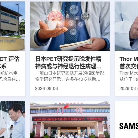
CT 评估
日本PET研究提示晚发性精
Thor 
体系
神病或与神经退行性病理相
首次交
子能机构牵
关
一项由日本研究团队开展的核医学影
业供货
Thor M
巴哈马在加
像学研究显示，许多在40岁以后首
从位于Her
进一步提升
次出现幻觉、妄想等精神病性症状的
产设施完成
2026-08-06
2026-08-
善癌症服务
成年人，大脑内存在与阿尔茨海默病
228)
并提升患者
及其他神经退行性疾病相关的蛋白异
启动生产
巴哈马拿骚
常沉积。研究纳入37名晚发性精神
标志着Al
elow
病患者和47名年龄匹配的健康对照
段。Thor
 imPACT
者。研究人员采用淀粉样蛋白PET示
Kurth
世界卫生组
踪剂^11C-PiB，以及tau蛋白PET示
工业规模
癌症研究机
踪剂^18F-florzolotau，对受试者大
表明公司
生与健康部
脑中的β-淀粉样蛋白和tau蛋白积累
个工业规