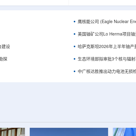
正是 Global X 铀ETF(NYSE
胜自主研发制造的电子加速器装
A，资管超50亿美元)的跟踪基准，本次
规模化量产工艺能力，双方合力
ive 定期再平衡生效。公司联合创始人兼
流程自主可控、全国产化电子束
ndro Petruzzi 称，这使被动/主题投
整产业链，标志我国彩涂行业正
鹰核能公司 (Eagle Nuclea
直接触达其 SOLO™ 微堆故事，
零VOC(挥发性有机化合物)、常
azatomprom、Centrus、Oklo、
代。中广核达胜与浙江嘉广束签
美国铀矿公司Lo Herma项目
nergy、三菱重...
钢涂装战略合作协议电子束固化是.
平台建设
哈萨克斯坦2026年上半年铀产
停勘探
生态环境部拟审批3个核与辐射
中广核达胜推出动力电池无损