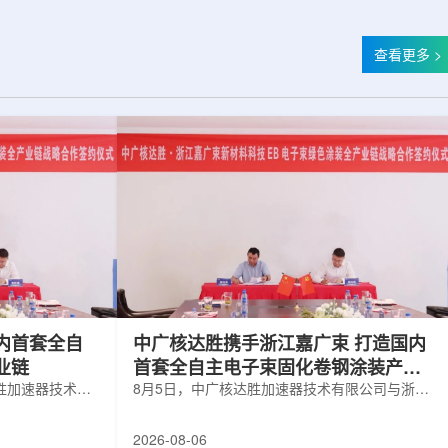
查看更多 >
内首套全自
中广核达胜携手浙江嘉广束 打造国内
业链
首套全自主电子束固化卷钢涂装产业
胜加速器技术有
链
8月5日，中广核达胜加速器技术有限公司与浙江
有限公司签署电
嘉广束新材料科技有限公司签署电子束固化卷钢
。依托中广核达
涂装战略合作协议。依托中广核达胜自主研发制
2026-08-06