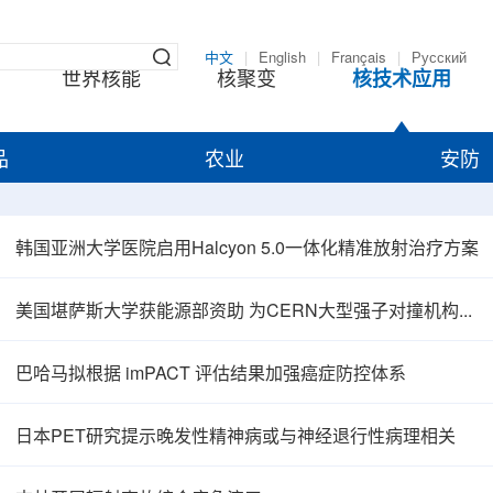
中文
|
English
|
Français
|
Русский
世界核能
核聚变
核技术应用
品
农业
安防
韩国亚洲大学医院启用Halcyon 5.0一体化精准放射治疗方案
美国堪萨斯大学获能源部资助 为CERN大型强子对撞机构建新一代探测器
巴哈马拟根据 imPACT 评估结果加强癌症防控体系
日本PET研究提示晚发性精神病或与神经退行性病理相关