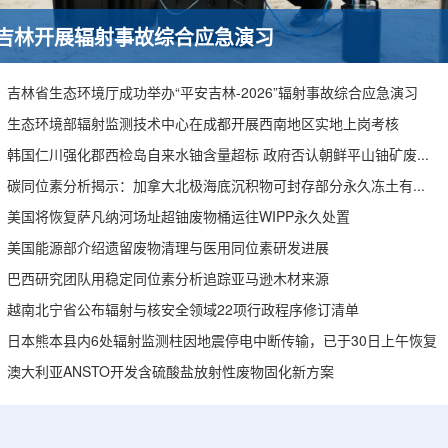
吉林开展辐射事故综合应急演习
吉林省生态环境厅成功举办“平安吉林-2026”辐射事故综合应急演习
生态环境部辐射监测技术中心在成都开展西南地区实地上岗考核
韩国仁川强化郡西检岛自来水铀含量超标 政府否认朝鲜平山铀矿废水影响
碳同位素分析揭示：加拿大北极海底沉积物可封存部分永久冻土有机碳
美国将恢复萨凡纳河场址超铀废物桶运往WIPP永久处置
美国能源部介绍遗留废物清理与医用同位素研发进展
巴西研究团队用稳定同位素分析追踪亚马逊木材来源
越南北宁省公布辐射与核安全领域22项行政程序修订清单
日本熊本县内6处辐射监测柱因地震停电中断传输，已于30日上午恢复
澳大利亚ANSTO开发含硫酸盐放射性废物固化新方案