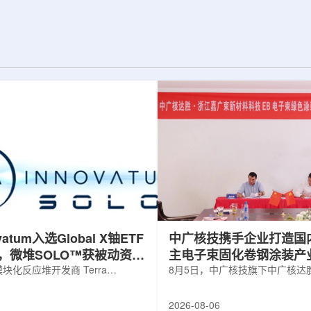
妙地借助Z玻色子
定的离子忆阻效应，并通过精准调控实
子不与QGP发生
现了可编程转变的忆阻与突触功能，为
乎不受影响地穿过
下一代低功耗神经形态计算硬件的开发
初始状态的信息。
提供了新的技术路径。相关成果于7月22
产生的μ子及其反
日发表在《Small》期刊上。科研人员依
科学家得以确定夸
托兰州重离子研究装置(HIRFL)的...
ovatum入选Global X铀ETF
中广核技携手企业打造国
，微堆SOLO™获被动资金
主电子束固化卷钢涂装产
化反应堆开发商 Terra
8月5日，中广核技旗下中广核达
obal N.V.(NASDAQ: NKLR)于2026
限公司与浙江嘉广束新材料科技
纳入 Solactive 全球铀与核部件总
子束固化卷钢涂装战略合作协议
2026-08-06