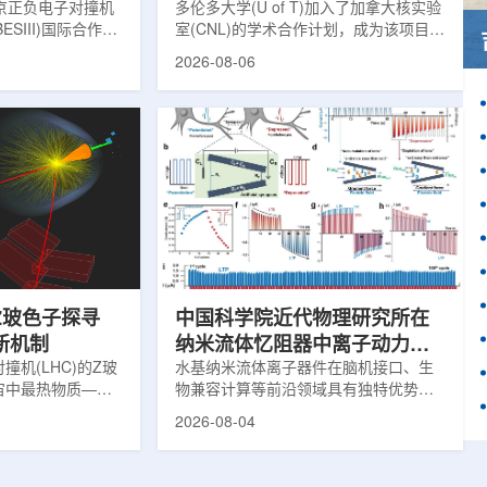
京正负电子对撞机
多伦多大学(U of T)加入了加拿大核实验
ESIII)国际合作组
室(CNL)的学术合作计划，成为该项目中
理大会(ICHEP
的第十家参与机构。这项举措旨在加强
2026-08-06
大会报告的形式宣布：
加拿大的核能人才储备并支持相关研
BESIII实验建立
究。在施瓦茨·赖斯曼创新园区举行了签
整证据链，解开了
约仪式，标志着多伦多大学、加拿大核
纪的胶球存在之
实验室和原子能公司有限公司(AECL)正
子色动力学理论提
式确立了合作关系。该学术合作计划将
表明一类全新物质
为参学院校提供进入国家级实验室基础
的物质的存在。原
设施、技术和专业知识的渠道，合作领
成，质子和中子又
域涵盖清洁能源、医疗健康、环境修复
间靠胶子传递强相
以及国家安全等多个方面。此次...
Z玻色子探寻
中国科学院近代物理研究所在
新机制
纳米流体忆阻器中离子动力学
机(LHC)的Z玻
调控研究方面获新进展
水基纳米流体离子器件在脑机接口、生
宙中最热物质——
物兼容计算等前沿领域具有独特优势。
GP)如何吸收能量
近期，中国科学院近代物理研究所重离
2026-08-04
理论模型提出了挑
子科学与技术全国重点实验室科研团队
大爆炸后极早期宇
联合兰州大学、河北地质大学等合作者
线索。为了深入了
在单离子径迹纳米通道中成功实现了稳