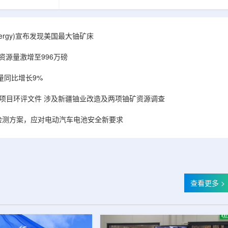
备，叠加合作方
造的电子加速器装备，叠加合作方规模化量产工
建成国内首套全
艺能力，双方合力建成国内首套全流程自主可
固化卷钢涂装完
控、全国产化电子束固化卷钢涂装完整产业链，
式进入无溶剂、
标志我国彩涂行业正式进入无溶剂、零VOC(挥发
r Energy)宣布发现美国最大铀矿床
温绿色固化新时
性有机化合物)、常温绿色固化新时代。▲中广核
署电子束固化卷
达胜与浙江嘉广束签署电子束固化卷钢涂装战略
铀资源量激增至996万磅
..
合作协议电子束固化是金属卷材涂...
量同比增长9%
项目环评文件 涉及新疆铀业改造及两项铀矿资源调查
检测方案，应对电动汽车电池安全新要求
查看更多 >