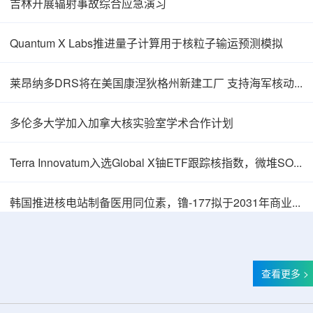
吉林开展辐射事故综合应急演习
Quantum X Labs推进量子计算用于核粒子输运预测模拟
莱昂纳多DRS将在美国康涅狄格州新建工厂 支持海军核动力推进相关业务增长
多伦多大学加入加拿大核实验室学术合作计划
Terra Innovatum入选Global X铀ETF跟踪核指数，微堆SOLO™获被动资金曝光
韩国推进核电站制备医用同位素，镥-177拟于2031年商业化生产
查看更多 >