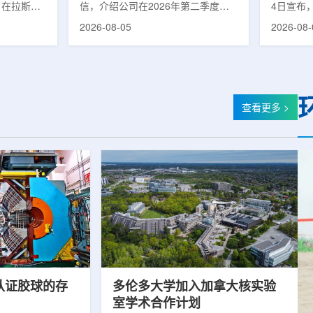
h近日在拉斯维
信，介绍公司在2026年第二季度财
4日宣布
门诊诊所。
务业绩公布前各业务板块的运营进
前列腺癌
2026-08-05
2026-08-
ic，建筑面积
展。公司表示，旗下PET实验室部门
Prosta
 Valley
2026年上半年有机收入较2025年同
plotup
华达州首个
期增长超过50%。按照目前预期，该
物靶向前
ic为三层建
部门2026年全年收入约为1400万美
(PSMA
仪式和社区
元，高于2025年的600万美元。PET
并进行前
该诊所整合
相关业务通常与放射性药物制备、分
均已纳入
查看更多 >
谷多个地点
子影像和核医学诊断应用密切相关。
利部国家
务，面向儿
在同位素业务方面，ASP Isotopes
新增前列
更集中的医
称，其硅-28和镱-176浓缩设施已进
有癌症病
服务范围包
入商业生产前的最后阶段，预计将在
病率排名
2026年下半年交...
向治疗的
次认证胶球的存
多伦多大学加入加拿大核实验
室学术合作计划