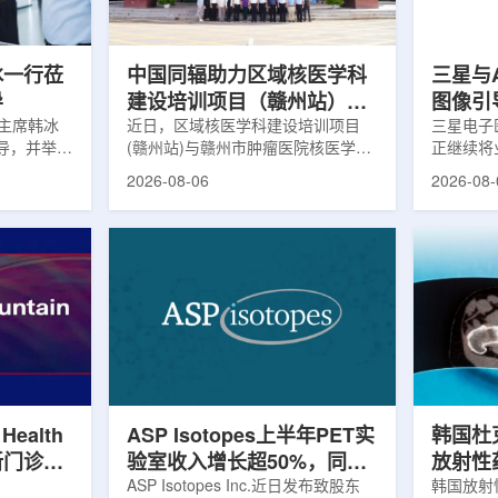
癌症防控能
情况进行评估。结果显示，晚发性精
司称，随
11日，专
神病患者中，β-淀粉样蛋白阳性...
足靶向α疗
冰一行莅
中国同辐助力区域核医学科
三星与A
导
建设培训项目（赣州站）与
图像引
协主席韩冰
赣州市肿瘤医院核医学诊疗
近日，区域核医学科建设培训项目
三星电子
导，并举行
(赣州站)与赣州市肿瘤医院核医学诊
正继续将
高质量建设项目同步启动
副主任雍凤
疗高质量建设项目在赣州市肿瘤医院
治疗领域
2026-08-06
2026-08-
市产投集团
同步启动。中华医学会核医学分会专
公司与美国
卫体委主任
家组以及中国同辐、原子高科相关代
布签署一
郭梅参加。
表到院开展调研交流，江西省内各级
书，双方
研究院副院
医疗机构200余名医务人员参会。启
准放射治
长刘璐，总
动仪式由赣州市肿瘤医院核医学科主
根据意向
开忠、李
任杨传盛主持。赣州市卫生健康委员
CT扫描仪B
行详细了解
会副主任傅伟、中华医学会核医学分
人放射外科
情况，重点
会主任委员汪静、赣州市肿瘤医院党
该合作方
键技术突
委书记黄兴伟出席并致辞。汪静表
能力与图
化发展等方
示，核医学在肿瘤等重大疾病...
连接起来
确...
Health
ASP Isotopes上半年PET实
韩国杜
新门诊诊
验室收入增长超50%，同位
放射性
和直线加
素浓缩设施推进商业生产
ASP Isotopes Inc.近日发布致股东
韩国放射