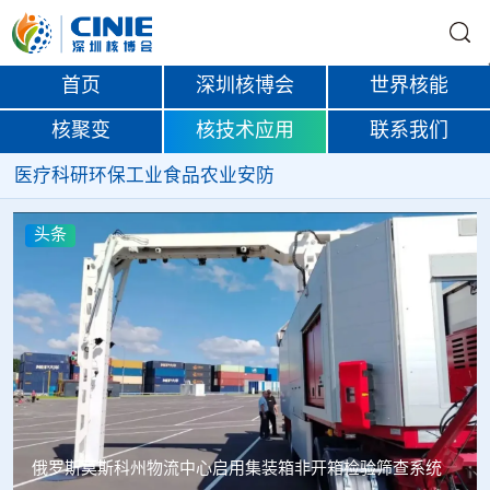
首页
深圳核博会
世界核能
核聚变
核技术应用
联系我们
医疗
科研
环保
工业
食品
农业
安防
头条
俄罗斯莫斯科州物流中心启用集装箱非开箱检验筛查系统