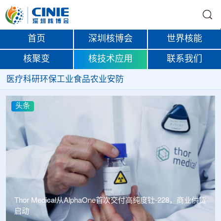
首页
深圳核博会
世界核能
核聚变
核技术应用
联系我们
医疗
科研
环保
工业
食品
农业
安防
头条
Thor Medical从AlphaOne首次交付高纯度钍-228，商业供货
启动