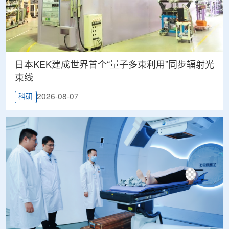
日本KEK建成世界首个“量子多束利用”同步辐射光
束线
2026-08-07
科研