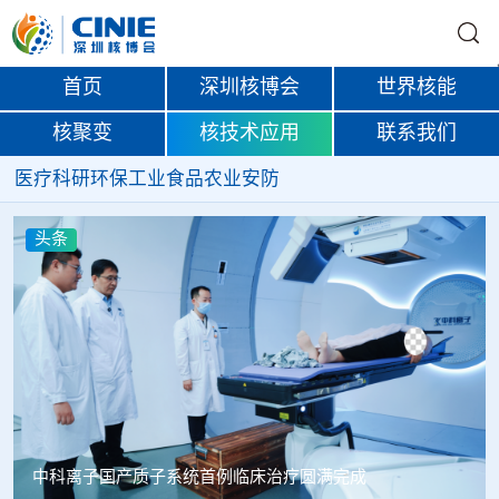
首页
深圳核博会
世界核能
核聚变
核技术应用
联系我们
医疗
科研
环保
工业
食品
农业
安防
头条
韩国忠清北道上半年农水产品放射性检测结果达标