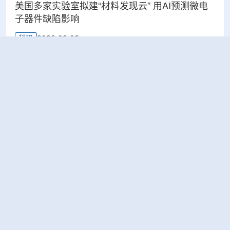
美国多家实验室拟建“材料发现云” 用AI预测微电
子器件缺陷影响
2026-08-06
科研
Rosatom选定SNIIP为辐射控制系统首席设计机
构，统管核设施放射仪表标准化与进口替代保障