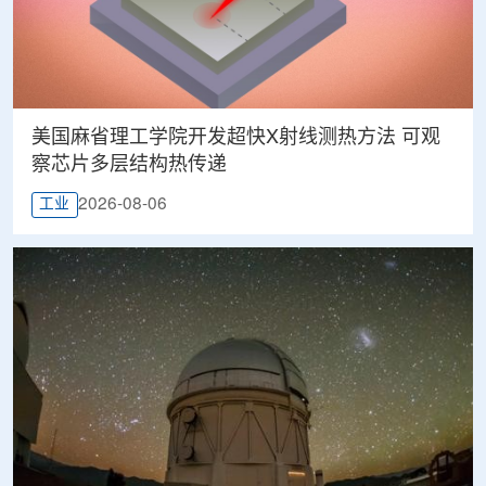
美国麻省理工学院开发超快X射线测热方法 可观
察芯片多层结构热传递
2026-08-06
工业