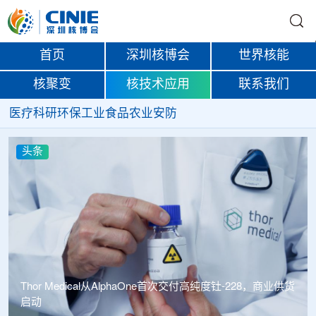
首页
深圳核博会
世界核能
核聚变
核技术应用
联系我们
医疗
科研
环保
工业
食品
农业
安防
头条
Thor Medical从AlphaOne首次交付高纯度钍-228，商业供货
启动