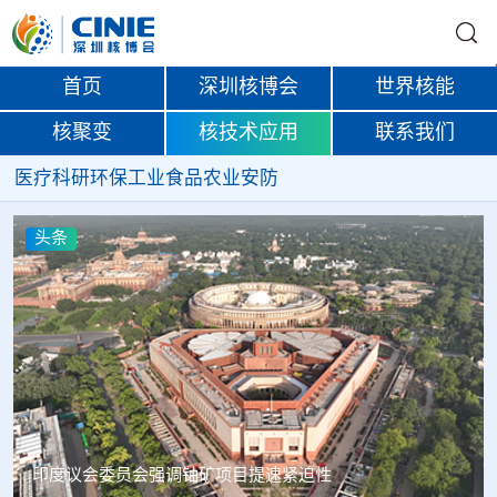
首页
深圳核博会
世界核能
核聚变
核技术应用
联系我们
医疗
科研
环保
工业
食品
农业
安防
头条
中核辐智正式设立 中国同辐持股90%打通核医疗全产业链