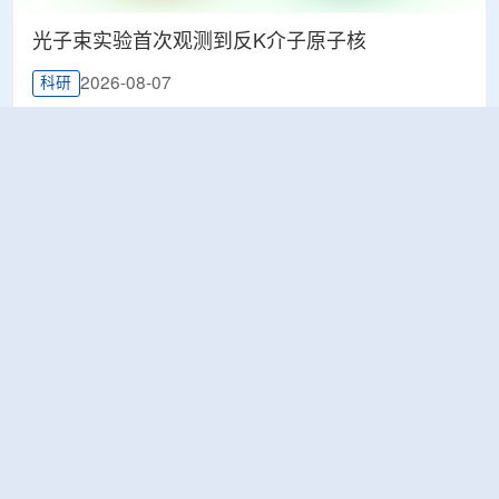
光子束实验首次观测到反K介子原子核
2026-08-07
科研
韩国忠清北道上半年农水产品放射性检测结果达
标