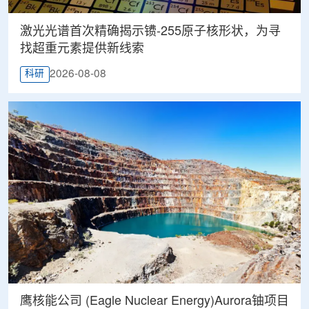
激光光谱首次精确揭示镄-255原子核形状，为寻
找超重元素提供新线索
2026-08-08
科研
鹰核能公司 (Eagle Nuclear Energy)Aurora铀项目