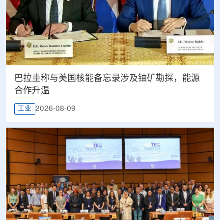
巴拉圭称与美国核能备忘录涉及铀矿勘探，能源
合作升温
2026-08-09
工业