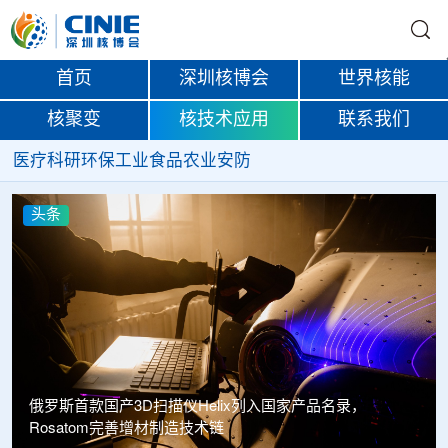
首页
深圳核博会
世界核能
核聚变
核技术应用
联系我们
医疗
科研
环保
工业
食品
农业
安防
头条
俄罗斯首款国产3D扫描仪Helix列入国家产品名录，
Rosatom完善增材制造技术链