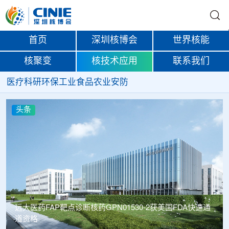
首页
深圳核博会
世界核能
核聚变
核技术应用
联系我们
医疗
科研
环保
工业
食品
农业
安防
头条
AP靶点诊断核药GPN01530-2获美国FDA快速通
南华大学罗文
取得重要进