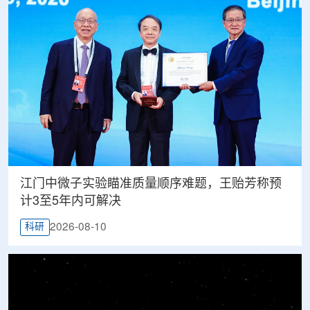
江门中微子实验瞄准质量顺序难题，王贻芳称预
计3至5年内可解决
2026-08-10
科研