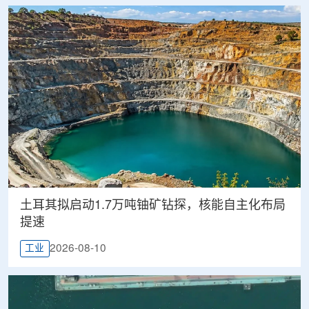
土耳其拟启动1.7万吨铀矿钻探，核能自主化布局
提速
2026-08-10
工业