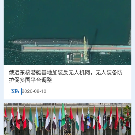
俄远东核潜艇基地加装反无人机网，无人装备防
护促多国平台调整
2026-08-10
安防