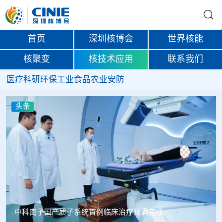
首页
深圳核博会
世界核能
核聚变
核技术应用
联系我们
医疗
科研
环保
工业
食品
农业
安防
头条
韩国忠清北道上半年农水产品放射性检测结果达标