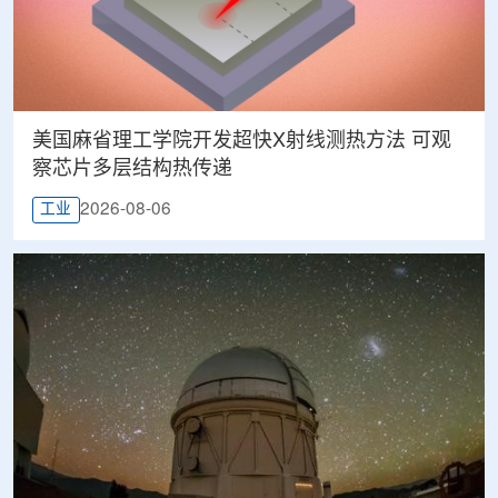
美国麻省理工学院开发超快X射线测热方法 可观
察芯片多层结构热传递
2026-08-06
工业