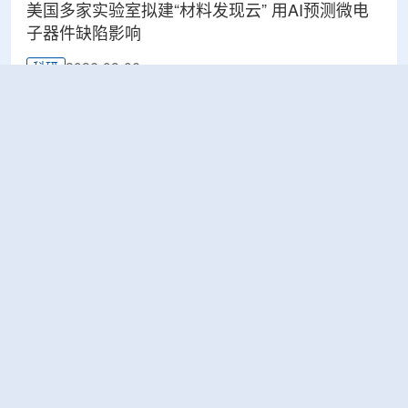
美国多家实验室拟建“材料发现云” 用AI预测微电
子器件缺陷影响
2026-08-06
科研
Rosatom选定SNIIP为辐射控制系统首席设计机
构，统管核设施放射仪表标准化与进口替代保障