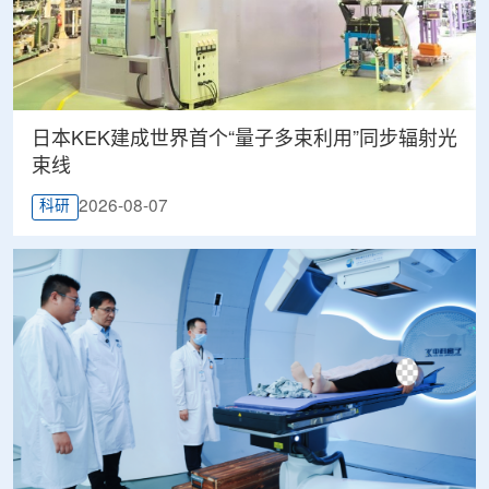
日本KEK建成世界首个“量子多束利用”同步辐射光
束线
2026-08-07
科研