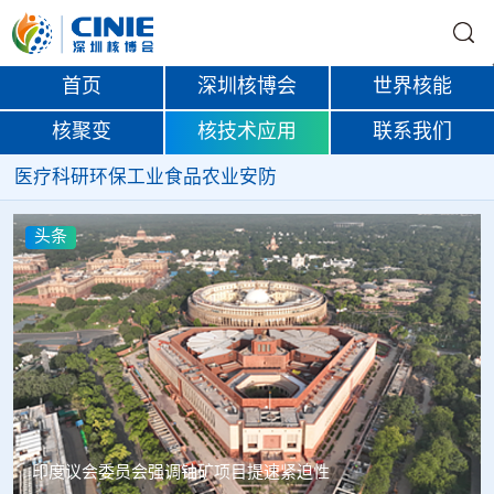
首页
深圳核博会
世界核能
核聚变
核技术应用
联系我们
医疗
科研
环保
工业
食品
农业
安防
头条
中核辐智正式设立 中国同辐持股90%打通核医疗全产业链