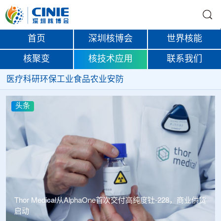
首页
深圳核博会
世界核能
核聚变
核技术应用
联系我们
医疗
科研
环保
工业
食品
农业
安防
头条
供货
中广核达胜携手浙江嘉广束 打造国内首套全自主电子束固
化卷钢涂装产业链