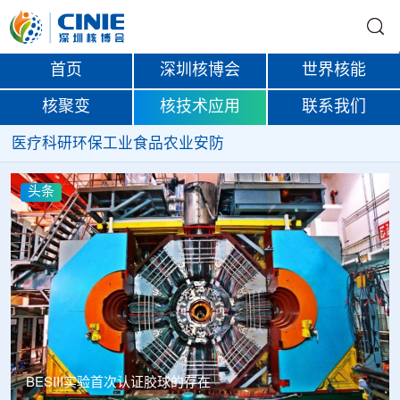
首页
深圳核博会
世界核能
核聚变
核技术应用
联系我们
医疗
科研
环保
工业
食品
农业
安防
头条
Thor Medical从AlphaOne首次交付高纯度钍-228，商业供货
启动