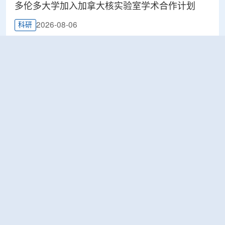
多伦多大学加入加拿大核实验室学术合作计划
2026-08-06
科研
Terra Innovatum入选Global X铀ETF跟踪核指
数，微堆SOLO™获被动资金曝光
2026-08-06
工业