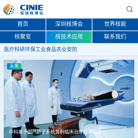
首页
深圳核博会
世界核能
核聚变
核技术应用
联系我们
医疗
科研
环保
工业
食品
农业
安防
头条
韩国忠清北道上半年农水产品放射性检测结果达标