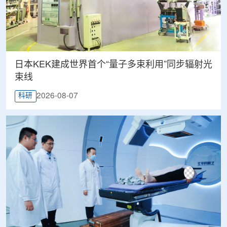
日本KEK建成世界首个“量子多束利用”同步辐射光
束线
2026-08-07
科研