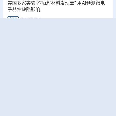
美国多家实验室拟建“材料发现云” 用AI预测微电
子器件缺陷影响
2026-08-06
科研
Rosatom选定SNIIP为辐射控制系统首席设计机
构，统管核设施放射仪表标准化与进口替代保障