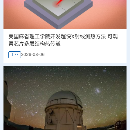
美国麻省理工学院开发超快X射线测热方法 可观
察芯片多层结构热传递
2026-08-06
工业