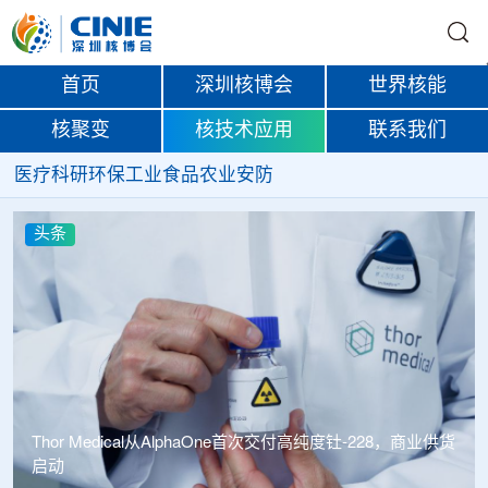
首页
深圳核博会
世界核能
核聚变
核技术应用
联系我们
医疗
科研
环保
工业
食品
农业
安防
头条
首次交付高纯度钍-228，商业供货
中广核达胜携手浙江嘉广束 打造国内首套全自主电子束固
化卷钢涂装产业链