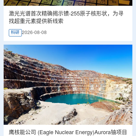
激光光谱首次精确揭示镄-255原子核形状，为寻
找超重元素提供新线索
2026-08-08
科研
鹰核能公司 (Eagle Nuclear Energy)Aurora铀项目