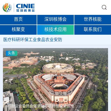
首页
深圳核博会
世界核能
核聚变
核技术应用
联系我们
医疗
科研
环保
工业
食品
农业
安防
头条
中核辐智正式设立 中国同辐持股90%打通核医疗全产业链