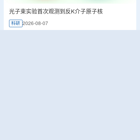
光子束实验首次观测到反K介子原子核
2026-08-07
科研
韩国忠清北道上半年农水产品放射性检测结果达
标