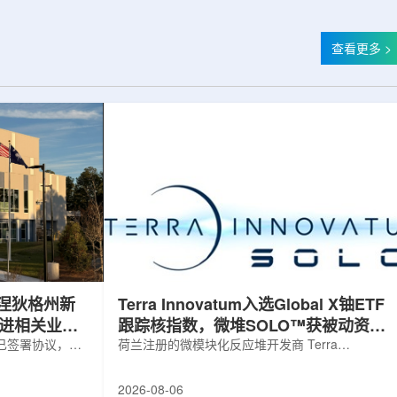
查看更多 >
涅狄格州新
Terra Innovatum入选Global X铀ETF
推进相关业务
跟踪核指数，微堆SOLO™获被动资金
，已签署协议，将
曝光
荷兰注册的微模块化反应堆开发商 Terra
新建一座工厂，
Innovatum Global N.V.(NASDAQ: NKLR)于2026
业务运营。该项
年8月3日开盘起纳入 Solactive 全球铀与核部件总
2026-08-06