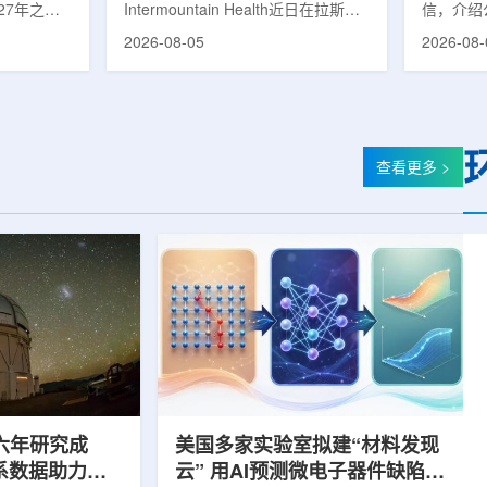
27年之前
Intermountain Health近日在拉斯维
信，介绍
速器
的研制工
加斯西南部启用一座新的门诊诊所。
务业绩公
2026-08-05
2026-08-
勒共和国咨
该诊所名为Badura Clinic，建筑面积
展。公司
关进展。视
约9万平方英尺，位于Spring Valley
2026年
像设备时，
地区，是该医疗系统在内华达州首个
期增长超
伊尔·穆拉
新建项目。Badura Clinic为三层建
部门202
况。穆拉什
筑，于7月30日举行剪彩仪式和社区
元，高于2
由俄罗斯国
开放日活动后正式开放。该诊所整合
相关业务
查看更多 >
该设备预计
了此前分布在拉斯维加斯谷多个地点
子影像和
随后表示，
的初级保健和部分专科服务，面向儿
在同位素业务
本国研制的
童、成人及老年患者提供更集中的医
称，其硅-
若按计划
疗服务。根据介绍，诊所服务范围包
入商业生
括成人及...
2026年下
六年研究成
美国多家实验室拟建“材料发现
星系数据助力约
云” 用AI预测微电子器件缺陷影