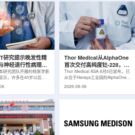
ET研究提示晚发性精
Thor Medical从AlphaOne
与神经退行性病理相
首次交付高纯度钍-228，商
本研究团队开展的核医学影
业供货启动
Thor Medical ASA 8月5日宣布，已
显示，许多在40岁以后首
从位于Herøya工业园的AlphaOne生
觉、妄想等精神病性症状的
产设施完成首批高纯度钍-228(Th-
06
2026-08-06
大脑内存在与阿尔茨海默病
228)客户交付。这是该设施上周宣布
经退行性疾病相关的蛋白异
启动生产后完成的首次客户供货，也
研究纳入37名晚发性精神
标志着AlphaOne进入商业供应阶
47名年龄匹配的健康对照
段。Thor Medical首席执行官Jasper
人员采用淀粉样蛋白PET示
Kurth表示，商业化生产意味着公司
-PiB，以及tau蛋白PET示
工业规模制造的开始，首批客户交付
-florzolotau，对受试者大
表明公司已完成从产能建设到利用首
淀粉样蛋白和tau蛋白积累
个工业规模工厂服务客户的过渡。公