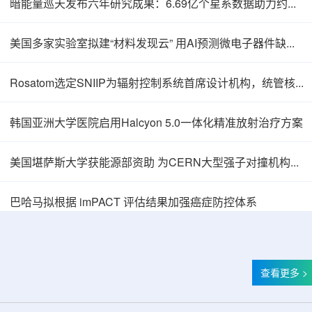
暗能量巡天发布六年研究成果：6.69亿个星系数据助力约束宇宙加速膨胀
美国多家实验室拟建“材料发现云” 用AI预测微电子器件缺陷影响
Rosatom选定SNIIP为辐射控制系统首席设计机构，统管核设施放射仪表标准化与进口替代保障
韩国亚洲大学医院启用Halcyon 5.0一体化精准放射治疗方案
美国堪萨斯大学获能源部资助 为CERN大型强子对撞机构建新一代探测器
巴哈马拟根据 imPACT 评估结果加强癌症防控体系
查看更多 >