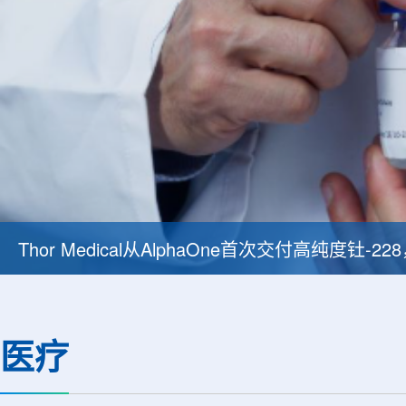
Thor Medical从AlphaOne首次交付高纯度钍-
医疗