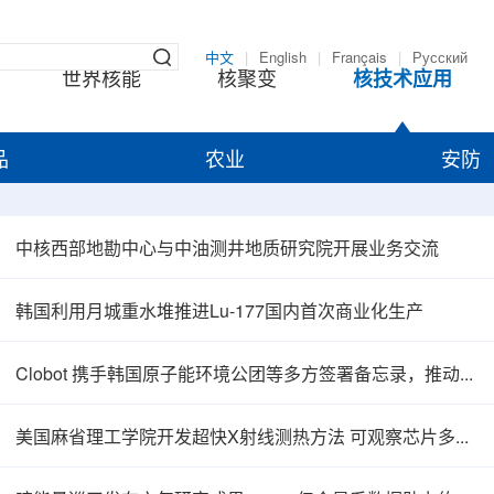
中文
|
English
|
Français
|
Русский
世界核能
核聚变
核技术应用
品
农业
安防
中核西部地勘中心与中油测井地质研究院开展业务交流
韩国利用月城重水堆推进Lu-177国内首次商业化生产
Clobot 携手韩国原子能环境公团等多方签署备忘录，推动放射性废物安全管理多机型机器人示范
美国麻省理工学院开发超快X射线测热方法 可观察芯片多层结构热传递