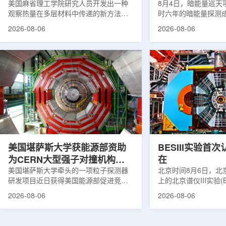
构热传递
美国麻省理工学院研究人员开发出一种
束宇宙加速膨胀
8月4日，暗能量巡天项
观察热量在多层材料中传递的新方法，
时六年的暗能量探测
可用于精确测量计算机芯片等电子器件
形成18篇相关论文，基于
2026-08-06
2026-08-06
内部的热流变化。相关研究成果已发表
年间获取的近30万张
于《自然通讯》。随着计算机芯片尺寸
6.69亿个星系、数千
不断缩小、功率密度持续提高，器件过
多颗超新星的信息，
热正成为限制性能提升的重要因素。传
膨胀和宇宙结构演化。
统热流测量方法在面对真实电子器件的
费米实验室制造了一台
多层结构时存在局限，例如常用的时域
像素数字相机DECa
热反射法难以区分不同材料层中的热传
于智利安第斯山脉的
输情况，红外成像等方法也难以在微小
会托洛洛山美洲际天
尺度上捕捉快速变化。为解决这一问
远镜上。(图片由Reida
题...
加速...
美国堪萨斯大学获能源部资助
BESIII实验首
为CERN大型强子对撞机构建
在
新一代探测器
美国堪萨斯大学牵头的一项粒子探测器
北京时间8月6日，北
研发项目近日获得美国能源部促进竞争
上的北京谱仪III实验(B
性研究的既定计划(DOE EPSCoR)资
在巴西举行的国际高能物
2026-08-06
2026-08-06
助。该项目资助金额为100万美元，将用
2026)上，以特别
于为欧洲核子研究中心(CERN)大型强子
经过15年的持续研究，
对撞机(LHC)上的紧凑型μ子螺线管实验
了证明胶球存在的完