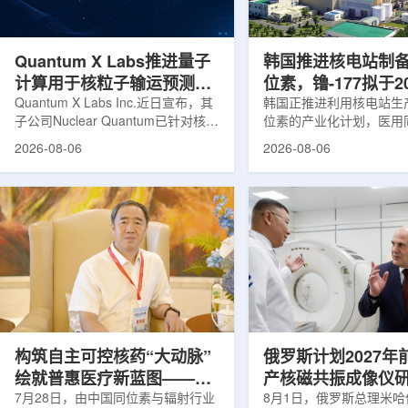
产，并在2031年开始全面量产。之
Dynamic Couch，以
后，韩国水力原子力还将扩大生产范
射治疗系统IDENTIFY
围至钴...
院表示，该院是韩国首...
Quantum X Labs推进量子
韩国推进核电站制
计算用于核粒子输运预测模
位素，镥-177拟于2
拟
Quantum X Labs Inc.近日宣布，其
业化生产
韩国正推进利用核电站生
子公司Nuclear Quantum已针对核工
位素的产业化计划，医用
业计算模拟中的一项瓶颈提出新方
镥-177(Lu-177)被列
2026-08-06
2026-08-06
案，尝试将量子计算引入核粒子输运
标产品。韩国水力与原子
预测，用于支持核医学系统设计等计
示，计划优先实现Lu-17
算密集型场景。据介绍，传统粒子输
产，后续还可能将产品范
运模拟在核医学系统设计中具有重要
钴-60、氚-3和氦-3等同位
作用，但往往需要大量计算资源，并
177是当前全球放射性药
伴随较长运行时间，影响研发和优化
用较广的治疗性放射性同
效率。Nuclear Quantum此次提出的
于前列腺癌、神经内分泌
技术，旨在把物理输运模型转化为量
相关放射性药物。此前，
子电路，使粒子传播和随机游走动力
Lu-177完全依赖进口。
学能够直接在量子计算框架中表示和
期约为6.6天，从生产、
模拟。...
制备和患者给药...
构筑自主可控核药“大动脉”
俄罗斯计划2027年
绘就普惠医疗新蓝图——专
产核磁共振成像仪
访中国同辐总工程师、中核
7月28日，由中国同位素与辐射行业
8月1日，俄罗斯总理米哈