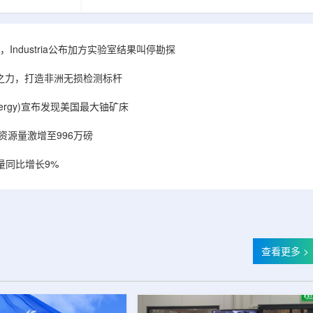
相关关键项目，
回报指数——该指数正是 Global X 铀ETF(NYSE
提供空间和基础
Arca: URA，资管超50亿美元)的跟踪基准，本次
施位于布鲁克菲
随 Solactive 定期再平衡生效。公司联合创始人兼
.1087万平方英
CEO Alessandro Petruzzi 称，这使被动/主题投
Industria公布加方实验室结果叫停勘探
布在康涅狄格州
资者可通过指数直接触达其 SOLO™ 微堆故事，
。该设施预计于
与 Cameco、Kazatomprom、Centrus、Oklo、
心之力，打造非洲无损检测标杆
租户装修工...
NuScale、X-energy、三菱重...
r Energy)宣布发现美国最大铀矿床
铀资源量激增至996万磅
量同比增长9%
查看更多 >