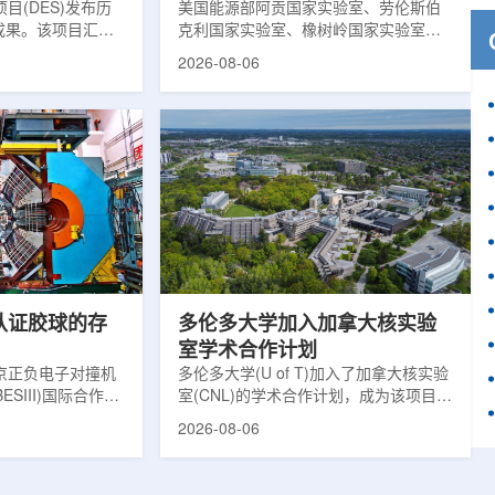
目(DES)发布历
响
美国能源部阿贡国家实验室、劳伦斯伯
成果。该项目汇总
克利国家实验室、橡树岭国家实验室和
2013年至2019
西北大学的研究人员正计划开发材料发
2026-08-06
天文图像，记录了
现云平台，利用基于物理学原理的人工
个星系团以及3000
智能框架，预测微小缺陷如何影响微电
用于研究宇宙加速
子器件的性能和寿命。材料发现云可视
为了实现DES，
化图，这是一个基于物理学原理的人工
极其灵敏的5.7亿
智能框架，它整合了实验数据、模拟和
m，并将其安装在位
高性能计算，用于预测微小缺陷如何影
美国国家科学基金
响微电子器件的性能和寿命。(图片由
文台的布兰科4米望
ChatGPT 提供。)微电子器件广泛用于
r Hahn/费米国家
智能手机、笔记本电脑、安全通信和人
工...
次认证胶球的存
多伦多大学加入加拿大核实验
室学术合作计划
京正负电子对撞机
多伦多大学(U of T)加入了加拿大核实验
ESIII)国际合作组
室(CNL)的学术合作计划，成为该项目中
理大会(ICHEP
的第十家参与机构。这项举措旨在加强
2026-08-06
大会报告的形式宣布：
加拿大的核能人才储备并支持相关研
BESIII实验建立
究。在施瓦茨·赖斯曼创新园区举行了签
整证据链，解开了
约仪式，标志着多伦多大学、加拿大核