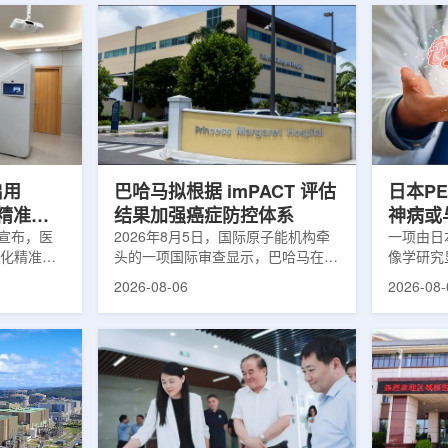
启用
巴哈马拟根据 imPACT 评估
日本P
体化精准放
结果加强癌症防控体系
神病或
日宣布，医
2026年8月5日，国际原子能机构牵
关
一项由日
一体化精准放
头的一项国际审查显示，巴哈马在加
像学研究
全面用于患
强癌症治疗服务方面具备进一步提升
次出现幻
2026-08-06
2026-08-
速图像采
空间。此次审查为该国改善癌症服务
成年人，
正和无标记
协调、缩短诊疗等待时间并提升患者
及其他神
治疗流程
治疗效果提出了路线图。巴哈马拿骚
常沉积。
射治疗的精
玛格丽特公主医院(图片：Pelow
病患者和
方案以
Media/Adobe Stock)这项 imPACT
者。研究
版本为基础，集
评估由国际原子能机构、世界卫生组
踪剂^11C
像系统
织/泛美卫生组织和国际癌症研究机
踪剂^18F
患者定位台
构共同开展，应巴哈马卫生与健康部
脑中的β-