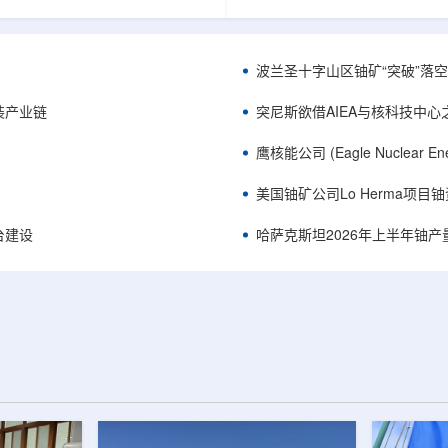
《自然通讯》。随着计算机芯片尺
目旨在提升产能，支持美国海军
功率密度持续提高，器件过热正成
并为公司在核能领域的后续增长
升的重要因素。传统热流测量方法
设施条件。根据公司披露，新设
子器件的多层结构时存在局限，例
尔德帕克里奇路120号，占地约14
波兰圣十字山区铀矿“突破”落空，
热反射法难以区分不同材料层中的
尺。工厂建成后，将整合目前分
红外成像等方法也难以在微小尺度
丹伯里和贝瑟尔三个地点的业务
装产业链
突尼斯欲借AIEA与核科技中
。为解决这一问题...
2027年初投入使用，若最终设计和
鹰核能公司 (Eagle Nuclea
美国铀矿公司Lo Herma项目
平台建设
哈萨克斯坦2026年上半年铀产