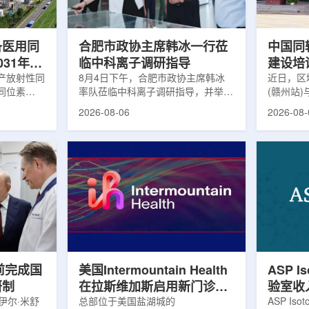
及表面引导放
请求进行，重点评估该国癌症防控能
情况进行
。亚洲大学医
力和实际需求。6月9日至11日，专
神病患者中
家组访...
备医用同
合肥市政协主席韩冰一行莅
中国同
031年商
临中科离子调研指导
建设培
产放射性同
8月4日下午，合肥市政协主席韩冰
赣州市
近日，区
同位素
率队莅临中科离子调研指导，并举行
(赣州站
高质量
为首个商业化目
座谈交流。市人大常委会副主任雍凤
疗高质量
2026-08-06
2026-08-
能公司表
山，市政协秘书长苏祥、市产投集团
同步启动
7商业化生
董事长江鑫、市政协教科卫体委主任
家组以及
围扩大至
张晓峰、市工信局副局长郭梅参加。
表到院开
素。Lu-
中国科学院合肥物质科学研究院副院
医疗机构
物市场中应
长宋云涛，中科离子董事长刘璐，总
动仪式由
位素，可用
经理陈永华，副总经理丁开忠、李
任杨传盛
肿瘤等疾病
俊、光若怀陪同。韩冰一行详细了解
会副主任
韩国所需
中科离子产业布局、经营情况，重点
会主任委
由于其半衰
围绕核医疗及高端装备关键技术突
委书记黄
运输到药物
破、成果转化落地及产业化发展等方
示，核医
面开...
前完成国
美国Intermountain Health
ASP I
研制
在拉斯维加斯启用新门诊诊
验室收
伊尔·米舒
所，配置PET/CT和直线加
总部位于美国盐湖城的
素浓缩
ASP Is