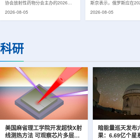
协会放射性药物分会主办的2026年
斯京表示，俄罗斯应在20
集团首席科学家刘蕴韬
放射性药物创新发展大会在山西省太
完成国产核磁共振成像仪
2026-08-05
2026-08-05
原市举行。作为中核集团核技术应用
作。米舒斯京在访问克孜
的核心平台，中国同辐股份有限公司
询诊断中心期间了解了相
(以下简称：中国同辐)在推动核医疗
察中心已安装的磁共振成
科技自立自强与普惠民生方面发挥着
他向俄罗斯卫生部长米哈
压舱石的作用。在大会间隙，中国同
什科询问国产设备研发情
科研
辐党委委员、总工程师、中核集团首
科表示，相关研发工作正
席科学家刘蕴韬接受记者专访时表
家原子能公司推进，并称
示，中国同辐将加快在建医药中心投
将在明年完成。米舒斯京
产运行，加快智慧核医学系统布局，
希望俄罗斯明年能够拥有
持续缩小城乡核医疗资源差距。同
核磁共振成像仪。该设备
时，以...
完...
美国麻省理工学院开发超快X射
暗能量巡天发布
线测热方法 可观察芯片多层结
果：6.69亿个