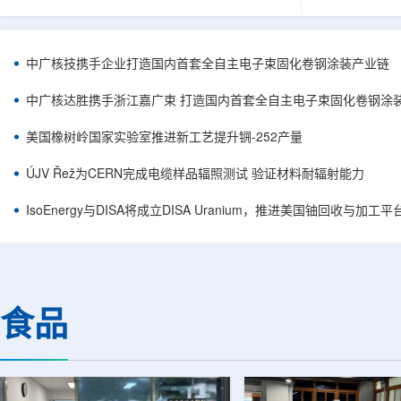
核西部地勘中心党委书记王乐力带队赴中油测井
成果已发表于
地质研究院，开展专项技术交流研讨。会上，中
寸不断缩小、
油测井地质研究院党委书记万金彬系统介绍了国
为限制性能提
内油气测井成套装备、井下探测、岩石物理实
在面对真实电
中广核技携手企业打造国内首套全自主电子束固化卷钢涂装产业链
验、智能测井解释、深井探测及多源地质数据解
如常用的时域
析等成熟技术体系，并结合实战案例分享了含油
热传输情况，
中广核达胜携手浙江嘉广束 打造国内首套全自主电子束固化卷钢涂
气盆地铀矿勘查经验。王乐力介绍了西部中...
上捕捉快速变化
美国橡树岭国家实验室推进新工艺提升锎-252产量
ÚJV Řež为CERN完成电缆样品辐照测试 验证材料耐辐射能力
IsoEnergy与DISA将成立DISA Uranium，推进美国铀回收与加工
食品