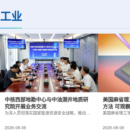
(CMS)设计和建造两台高亮度零度量能
困扰学术界近半个世
器(HL-ZDC)。该项目周期为四年，由堪
谜。该发现不仅为量
工业
萨斯大学物理与天文系教授迈克尔·默里
供了决定性验证，也
和堪萨斯大学杰出教授克里斯托夫·罗永
形态——纯由力构成
共同领导。其中，默里同时担任CMS高
子核由质子和中子组
亮度零度量能器升级项目负责人。...
由夸克组成。夸克之
互...
中核西部地勘中心与中油测井地质研
美国麻省理
究院开展业务交流
方法 可观
为深入贯彻落实国家能源资源安全战略，推动油
美国麻省理工
气测井与铀矿地质勘查技术互融互通，促进跨行
在多层材料中
业科研资源共享与关键技术联合攻关，近日，中
算机芯片等电
2026-08-06
2026-08-06