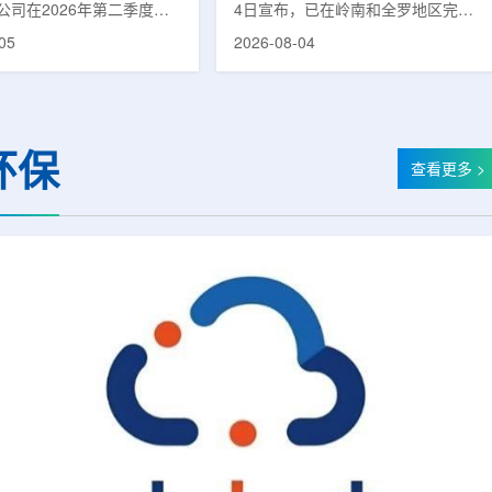
公司在2026年第二季度财
4日宣布，已在岭南和全罗地区完成
布前各业务板块的运营进
前列腺癌诊断用放射性药物
05
2026-08-04
表示，旗下PET实验室部门
ProstaSeek(活性成分：18F-
上半年有机收入较2025年同
plotupolastat)的供应链建设。该药
过50%。按照目前预期，该
物靶向前列腺特异性膜抗原
6年全年收入约为1400万美
(PSMA)，两地所有开展PET-CT检查
025年的600万美元。PET
并进行前列腺癌诊疗的三级综合医院
环保
通常与放射性药物制备、分
均已纳入其供应范围。据韩国卫生福
查看更多 >
核医学诊断应用密切相关。
利部国家癌症登记处数据，2023年
方面，ASP Isotopes
新增前列腺癌病例达22640例，占所
28和镱-176浓缩设施已进
有癌症病例的7.8%，是男性癌症发
产前的最后阶段，预计将在
病率排名第六位的疾病;伴随PSMA靶
半年交...
向治疗的日益普及，对前列腺癌治...