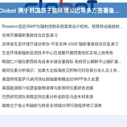
Clobot 携手韩国原子能环境公团等多方签署备忘录，推动放射性废物安全管理多机型机器人示范
Rosatom选定SNIIP为辐射控制系统首席设计机构，统管核设施放射仪表标准化与进口替代保障
吉林开展辐射事故综合应急演习
吉林省生态环境厅成功举办“平安吉林-2026”辐射事故综合应急演习
生态环境部辐射监测技术中心在成都开展西南地区实地上岗考核
韩国仁川强化郡西检岛自来水铀含量超标 政府否认朝鲜平山铀矿废水影响
碳同位素分析揭示：加拿大北极海底沉积物可封存部分永久冻土有机碳
美国将恢复萨凡纳河场址超铀废物桶运往WIPP永久处置
美国能源部介绍遗留废物清理与医用同位素研发进展
巴西研究团队用稳定同位素分析追踪亚马逊木材来源
越南北宁省公布辐射与核安全领域22项行政程序修订清单