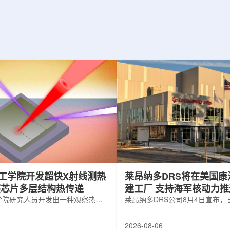
纪的胶球存在之
实验室和原子能公司有限公司(AECL)正
子色动力学理论提
式确立了合作关系。该学术合作计划将
表明一类全新物质
为参学院校提供进入国家级实验室基础
的物质的存在。原
设施、技术和专业知识的渠道，合作领
成，质子和中子又
域涵盖清洁能源、医疗健康、环境修复
间靠胶子传递强相
以及国家安全等多个方面。此次...
工学院开发超快X射线测热
莱昂纳多DRS将在美国康
察芯片多层结构热传递
建工厂 支持海军核动力
学院研究人员开发出一种观察热量
增长
莱昂纳多DRS公司8月4日宣布
传递的新方法，可用于精确测量计
在美国康涅狄格州布鲁克菲尔德
子器件内部的热流变化。相关研究
用于扩大并整合其海军电力系统
2026-08-06