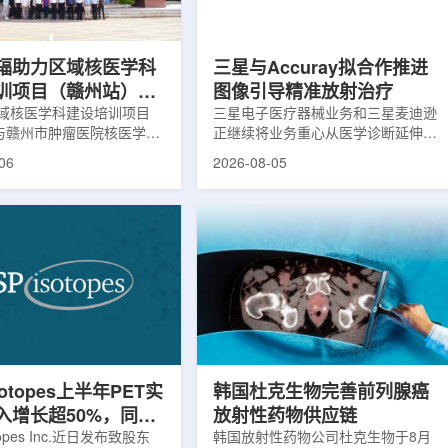
评估。结果显示，晚发性精
司称，随着产能逐步提升，将继续满
，β-淀粉样蛋白阳性...
足靶向α疗法领域对高纯度...
辐助力区域核医学科
三星与Accuray拟合作推进
训项目（赣州站）与
图像引导精准放射治疗
肿瘤医院核医学诊疗
域核医学科建设培训项目
三星电子医疗器械业务和三星麦迪逊
)与赣州市肿瘤医院核医学诊
正继续将业务重心从医学诊断延伸至
建设项目同步启动
建设项目在赣州市肿瘤医院
治疗领域。8月5日，三星HME美国
06
2026-08-05
。中华医学会核医学分会专
公司与美国放射外科公司Accuray宣
中国同辐、原子高科相关代
布签署一份不具约束力的合作意向
展调研交流，江西省内各级
书，双方计划围绕基于容积成像的精
200余名医务人员参会。启
准放射治疗解决方案开展合作探讨。
赣州市肿瘤医院核医学科主
根据意向书，双方拟研究将三星移动
主持。赣州市卫生健康委员
CT扫描仪BodyTom与Accuray机器
傅伟、中华医学会核医学分
人放射外科平台CyberKnife相结合。
员汪静、赣州市肿瘤医院党
该合作方向旨在把高分辨率三维成像
兴伟出席并致辞。汪静表
能力与图像引导机器人放射外科技术
学在肿瘤等重大疾病...
连接起来，使医务人员能够更准确地
确...
sotopes上半年PET实
韩国杜克生物完善前列腺癌
入增长超50%，同位
放射性药物供应链
设施推进商业生产
otopes Inc.近日发布致股东
韩国放射性药物公司杜克生物于8月