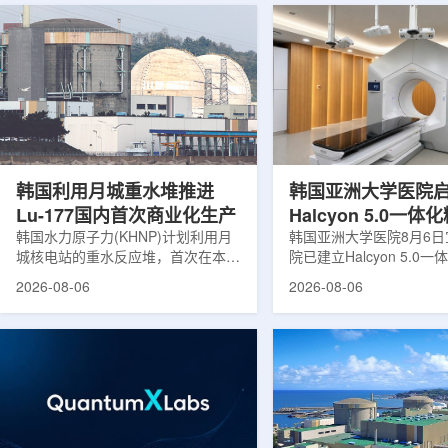
韩国利用月城重水堆推进
韩国亚洲大学医院
Lu-177国内首次商业化生产
Halcyon 5.0一
韩国水力原子力(KHNP)计划利用月
射治疗方案
韩国亚洲大学医院8月6
城核电站的重水反应堆，首次在本土
院已建立Halcyon 5.0
生产用于癌症治疗的放射性同位素
射治疗解决方案，并开始
2026-08-06
2026-08-06
镥-177(Lu-177)。目前韩国完全依赖
者治疗。该系统将高清高
进口该原料，这给当地的放射性药物
集、六自由度患者位置校
企业如Cellbion和FutureChem带来
实时运动管理整合到同一
了成本压力和供应不稳定因素。行业
中，用于提升图像引导放
内普遍认为国内生产将有助于构建多
准度和安全性。此次实施
元化的供应链并缩短运输时间。此次
Halcyon系统软件5.0
计划的首要目标是实现镥-177的商业
成高分辨率锥形束CT成
化生产，预计在2028年进行试生
HyperSight、六自由度