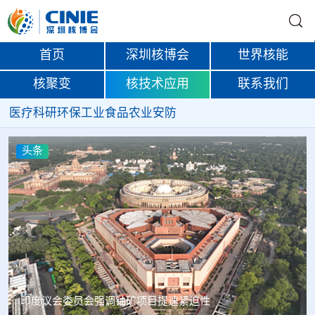
首页
深圳核博会
世界核能
核聚变
核技术应用
联系我们
医疗
科研
环保
工业
食品
农业
安防
头条
中核辐智正式设立 中国同辐持股90%打通核医疗全产业链