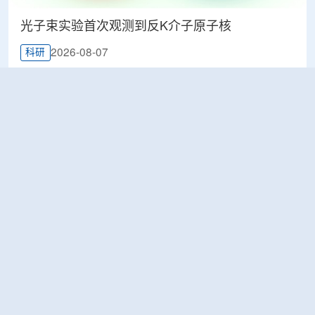
光子束实验首次观测到反K介子原子核
2026-08-07
科研
韩国忠清北道上半年农水产品放射性检测结果达
标