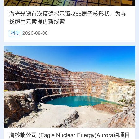
激光光谱首次精确揭示镄-255原子核形状，为寻
找超重元素提供新线索
2026-08-08
科研
鹰核能公司 (Eagle Nuclear Energy)Aurora铀项目