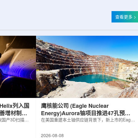
查看更多 >
elix列入国
鹰核能公司 (Eagle Nuclear
完善增材制造
Energy)Aurora铀项目推进47孔预可
国产3D扫描仪
研钻探
在美国重建本土铀供应链背景下，新上市的Eagle
罗斯电子产品统一注册
Nuclear Energy Corp.凭借其号称全美最大常规
工业产品名录。
measured+indicated铀矿藏进入行业视野。其旗
2026-08-08