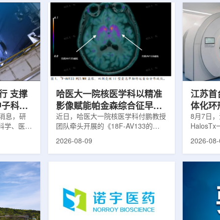
行 支撑
哈医大一院核医学科以精准
江苏首台u
中子科学
影像赋能帕金森综合征早期
体化环
日消息，研
诊疗
近日，哈医大一院核医学科付鹏教授
临床
8月7日，
科学、医疗
团队牵头开展的《18F-AV133的
Halos
全球54个
PET/MR显像在帕金森病中的临床应
南京医科
2026-08-09
2026-08-
运行，另有
用》项目，凭借其卓越的临床价值与
院)正式
段。这类反
创新性，成功获评2025年度省医疗
断级CT
反应堆，主
卫生新技术Ⅰ类推广项目。帕金森病
台，推动
疗、工业、
早期症状隐匿，临床表现复杂，传统
步定位向
及核科学研
诊断主要依赖症状评估和经验判断，
疗是肿瘤
的研究堆水
对于早期阶段、非典型病例以及疾病
分体式放
构)在医疗
鉴别诊断仍存在一定挑战。该技术的
CT室与
性同位素的
推广应用，标志着哈医大一院在神经
也多依据