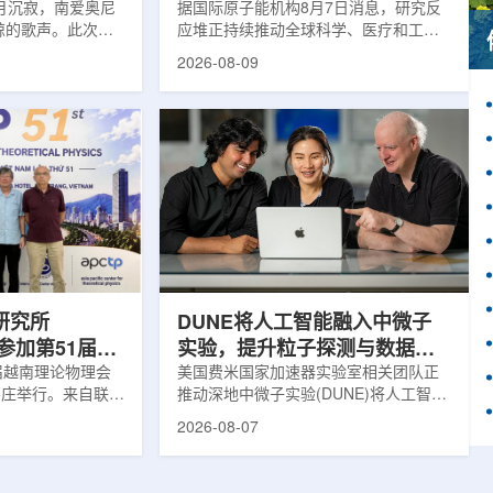
月沉寂，南爱奥尼
据国际原子能机构8月7日消息，研究反
鲸的歌声。此次观
应堆正持续推动全球科学、医疗和工业
核物理研究所南方
领域创新。目前，全球54个国家共有
2026-08-09
FN)海底基础设施的
228座研究堆在运行，另有23座处于建
ITINERIS、
设或规划阶段。这类反应堆不同于用于
NGOLA三个项目，
发电的核反应堆，主要功能是产生中
FN与西西里核物理与
子，为医疗、工业、农业、地质科学、
SM)参与开展。探
法医学及核科学研究提供支撑。从上方
当时，东地中海区
拍摄的研究堆水池。(图片：国际原子能
海油气资源地球物
机构)在医疗领域，研究堆是医用放射性
烈人为噪声影响，
同位素的重要来源。其中，锝-99m被广
仅数周。研究人员
泛用于癌症以及心脏、脑部和骨骼疾病
诊断;全球大...
研究所
DUNE将人工智能融入中微子
团参加第51届越
实验，提升粒子探测与数据处
1届越南理论物理会
理能力
美国费米国家加速器实验室相关团队正
南芽庄举行。来自联合
推动深地中微子实验(DUNE)将人工智能
验室和信息技术实
和机器学习工具融入实验设计、探测器
2026-08-07
代表团参会，与越
运行与数据分析流程，以提升中微子相
国、巴基斯坦、俄
互作用识别、事件分类和探测器管理能
和日本等国家和地
力。DUNE位于长基线中微子设施，目