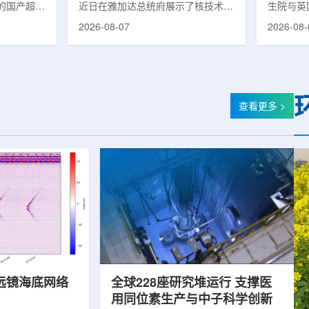
的国产超导
近日在雅加达总统府展示了核技术研
生院与英
肥离子医学
究成果。BRIN局长阿里夫·萨特里亚
布，已建
2026-08-07
2026-08-
试者治疗。
表示，相关技术属于和平利用核能范
变的新型
旋质子放射
畴，应用方向不仅包括能源，也覆盖
验证正电子
例受试者为
粮食和健康等领域。在健康领域，
该方法可
导质子治疗
BRIN正在开发用于核医学的放射性
用，有望
研发的
药物。这类药物含有放射性物质，可
微环境的
，具有超大照
用于癌症诊断和治疗。阿里夫表示，
衰变的下
查看更多 >
送能力。治
放射性药物研发对癌症识别和治疗具
临床PE
图像引导精
有重要意义。在食品领域，BRIN将
湮灭过程
、精准治
核技术用于食品保鲜，重点包括出口
累情况，
治疗控制软
水果的辐照处理。阿里夫介绍，一些
程度相关
进口国要...
远镜海底网络
全球228座研究堆运行 支撑医
用同位素生产与中子科学创新