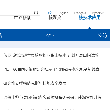
中文
|
English
|
Français
|
Русский
世界核能
核聚变
核技术应用
品
农业
安防
俄罗斯推进超富集植物提取稀土技术 计划开展田间试验
PETRA III同步辐射研究揭示子宫阔韧带老化机制新线索
研究堆支撑哈萨克斯坦核能安全发展
巴拉圭称与美国核能备忘录涉及铀矿勘探，能源合作升温