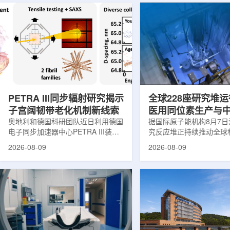
PETRA III同步辐射研究揭示
全球228座研究堆运
子宫阔韧带老化机制新线索
医用同位素生产与
奥地利和德国科研团队近日利用德国
创新
据国际原子能机构8月7
电子同步加速器中心PETRA III装
究反应堆正持续推动全球
置，对支撑子宫的重要韧带——阔韧
和工业领域创新。目前，
2026-08-09
2026-08-09
带进行了X射线分析，为理解盆腔器
国家共有228座研究堆在
官脱垂的发生机制提供了新的生物力
23座处于建设或规划阶
学线索。相关研究成果发表于《生物
应堆不同于用于发电的核
材料学报》。盆腔器官脱垂是女性健
要功能是产生中子，为医
康领域常见但机制仍不清晰的问题，
农业、地质科学、法医学
约40%的女性会受到影响，且多发生
究提供支撑。从上方拍摄
在生命后半段。医学研究人员此前推
池。(图片：国际原子能机
测，子宫周围韧带随年龄发生松弛，
领域，研究堆是医用放射