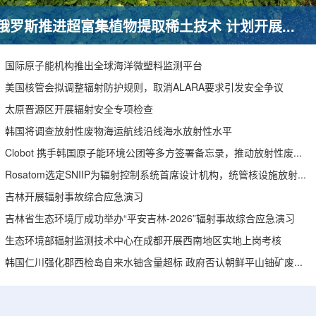
俄罗斯推进超富集植物提取稀土技术 计划开展田间试验
国际原子能机构推出全球海洋微塑料监测平台
美国核管会拟调整辐射防护规则，取消ALARA要求引发安全争议
太原晋源区开展辐射安全专项检查
韩国将调查放射性废物海运航线沿线海水放射性水平
Clobot 携手韩国原子能环境公团等多方签署备忘录，推动放射性废物安全管理多机型机器人示范
Rosatom选定SNIIP为辐射控制系统首席设计机构，统管核设施放射仪表标准化与进口替代保障
吉林开展辐射事故综合应急演习
吉林省生态环境厅成功举办“平安吉林-2026”辐射事故综合应急演习
生态环境部辐射监测技术中心在成都开展西南地区实地上岗考核
韩国仁川强化郡西检岛自来水铀含量超标 政府否认朝鲜平山铀矿废水影响