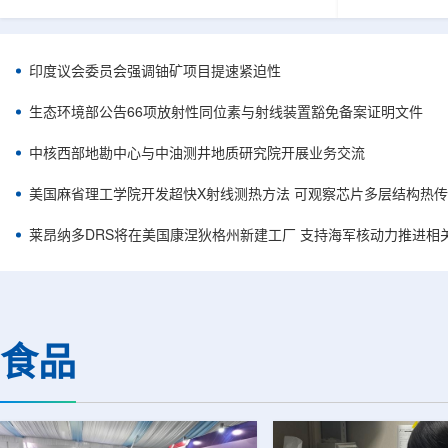
容。他在谈及与美国国务卿马尔科·鲁比奥及副国
简化复杂系统
务卿克里斯托弗·兰道的会晤时，将该协议称为历
常需要高度稳
史性文件，认为这反映出两国关系正处于前所未
科学载荷等任
有的接近阶段。巴美双方此次接触并不局限于核
(GNSS)信
印度议会委员会强调铀矿项目提速紧迫性
能议题，而是涵盖双边合作、安全、投资和地区
统方案往往依
政治等多个层面。阿利亚纳称，美国方面有意加
件，分别为不
生态环境部公告66项放射性同位素与射线装置豁免备案证明文件
强对巴拉圭能源领域的投资，尤其关注...
元器件数量增加
中核西部地勘中心与中油测井地质研究院开展业务交流
美国麻省理工学院开发超快X射线测热方法 可观察芯片多层结构热
莱昂纳多DRS将在美国康涅狄格州新建工厂 支持海军核动力推进相
食品