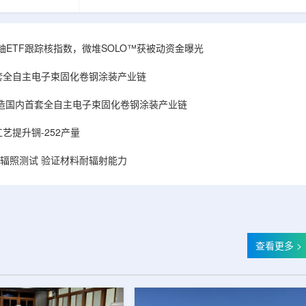
和第719号决议
舰Aurora铀项目位于俄勒冈—内华达边境，按S-K
首款、也是目前唯
1300标准含indicated资源3275万磅、inferred
扫描仪。
498万磅。公司已递交许可申请，计划打47个
斯国家原子能公司增材
孔、总进尺约2.7万英尺的预可研钻探，待联邦与
obal X铀ETF跟踪核指数，微堆SOLO™获被动资金曝光
制造。自2025年
州审批通过后开工，预计2027年下半年完成预可
斯国家原子能公
研。技术端近期增补Yukuskokon Professional
套全自主电子束固化卷钢涂装产业链
...
Services，并扩大与BBA USA、SLR I...
造国内首套全自主电子束固化卷钢涂装产业链
艺提升锎-252产量
样品辐照测试 验证材料耐辐射能力
查看更多 >