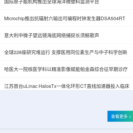
国际原子能机构推出全球海洋微塑料监测平台
Microchip推出抗辐射六输出可编程时钟发生器DSA504RT
意大利中微子望远镜海底网络捕捉长须鲸歌声
全球228座研究堆运行 支撑医用同位素生产与中子科学创新
哈医大一院核医学科以精准影像赋能帕金森综合征早期诊疗
中核辐智正式设立 中国同辐持股90%打通核医
江苏首台uLinac HalosTx一体化环形CT直线加速器投入临床
查看更多 >