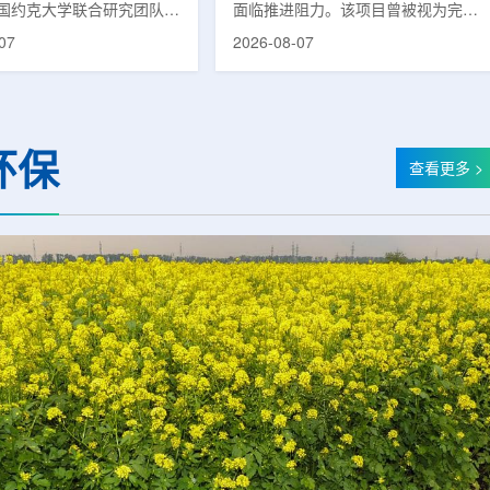
国约克大学联合研究团队宣
面临推进阻力。该项目曾被视为完善
立一种利用正电子三光子衰
韩国东南部区域癌症治疗体系的关键
07
2026-08-07
几何成像原理，并首次成功
环节，但由于政府医疗财政支持方向
素比率成像(PRI)技术。
发生变化，单独获得大规模国家拨款
结合现有临床PET显像剂使
的难度明显上升。据蔚山市8月6日
为核医学影像提供观察组织
消息，蔚山市已于去年3月完成质子
新手段。利用正电子-3光子
治疗中心建设可行性研究及基本规划
环保
一代核医学成像概念图目前
制定服务，并开始争取国家拨款。不
查看更多 >
T扫描主要利用正电子双光子
过，韩国保健福祉部回复称，难以单
显示药物在体内的分布和积
独为蔚山市提供大型项目资金。此
但对组织缺氧等与疾病恶性
前，蔚山市曾计划通过建设质子治疗
的微环境信息捕捉有限。...
中心，构建癌症患者可在区域内完成
手术...