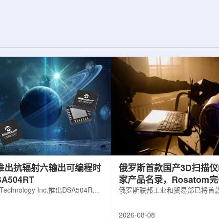
展交流。本届会议议
前已开始安装大型中微子探测器模块的
物理、凝聚态物理
结构元件。该实验由近探测器和远探测
物理前沿方向，同
器组成：近探测器位于费米实验室，远
物理、分子物理、
探测器设在南达科他州桑福德地下研究
、生物材料和生物
设施地下约1英里处。两个探测器都将采
广泛的议程...
用液氩时间投影室技术，用于记录中微
子...
hip推出抗辐射六输出可编程时
俄罗斯首款国产3D扫描仪H
A504RT
家产品名录，Rosatom
 Technology Inc.推出DSA504RT
技术链
俄罗斯联邦工业和贸易部已将首款
可编程时钟发生器，面向航天器以
RangeVision Helix列入俄
天和国防高可靠性电子系统，旨在
名录，以及经确认的俄罗斯制造
2026-08-08