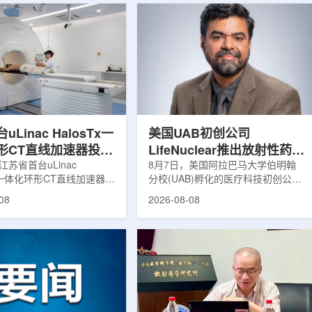
Linac HalosTx一
美国UAB初创公司
形CT直线加速器投入
LifeNuclear推出放射性药物
江苏省首台uLinac
治疗安全指导平台
8月7日，美国阿拉巴马大学伯明翰
Tx一体化环形CT直线加速器在
分校(UAB)孵化的医疗科技初创公司
TheraGuide
大学第三附属医院(常州二
LifeNuclear宣布推出数字化平台
08
2026-08-08
投入临床应用。该设备将诊
TheraGuide，用于帮助接受放射性
与环形加速器集成于同一平
药物癌症治疗的患者在出院后理解并
区域肿瘤放射治疗由传统分
遵循辐射安全指导。放射性药物疗法
同台实时模式转变。放射治
通过使用放射性药物靶向癌细胞，在
治疗的重要方式之一。传统
尽量减少周围健康组织损伤的同时发
疗流程中，患者通常需要在
挥治疗作用。随着该疗法应用范围扩
治疗室之间转运，治疗计划
大，患者在治疗后通常需要阅读并执
此前采集的静态影像制定。
行较为复杂的书面说明，这对部分患