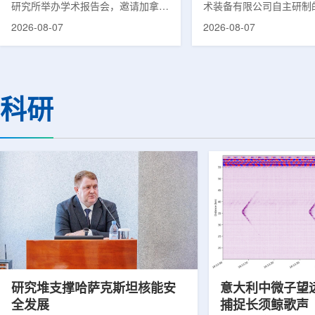
研究所举办学术报告会，邀请加拿大
术装备有限公司自主研制
温哥华不列颠哥伦比亚癌症中心林国
回旋质子治疗系统，在合
2026-08-07
2026-08-07
贤教授作题为《用于前列腺癌诊断与
中心完成首例临床试验受
治疗的前列腺特异性膜抗原靶向放射
这是国内首台国产超导回
性药物开发》的学术报告。报告会采
治疗系统的重要突破。本
取线上线下结合方式举行，放射所部
肺癌患者。试验所用的超
分科研人员和研究生参加。林国贤教
系统，搭载中科离子自主
科研
授长期从事肿瘤诊疗靶向放射性药物
SC240超导回旋加速器
开发研究，已主导或参与发表135余
射野、360°全周束流配
篇同行评议期刊论文，提交30余项
疗全程依托多模融合4D
放射性药物相关专利申请，并完成7
准定位，能实现动态适配
款自研放射性药物的临床转化，应用
疗。设备运行平稳低噪，
于多...
件运...
研究堆支撑哈萨克斯坦核能安
意大利中微子望
全发展
捕捉长须鲸歌声