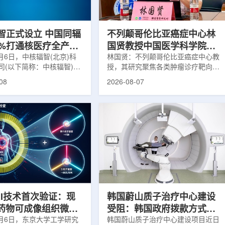
缩、患者体重变化等情况
者和护理人员而言存在理解和操作难
影像可能难以完全反映治疗
度。雷莫·乔治博士LifeNuclear由
...
UAB...
智正式设立 中国同辐
不列颠哥伦比亚癌症中心林
0%打通核医疗全产业
国贤教授中国医学科学院放
8月6日，中核辐智(北京)科
射医学研究所开展学术交流
林国贤：不列颠哥伦比亚癌症中心教
司(以下简称：中核辐智)正
授，其研究聚焦各类肿瘤诊疗靶向放
公司由中国同辐股份有限公
射性药物开发，迄今已主导/参与发
08
2026-08-07
简称：中国同辐)与中核(浙
表135余篇同行评议期刊论文，提交
有限公司(以下简称：中核浙
30余项放射性药物相关专利申请，
出资组建，中国同辐持股
完成自研7款放射性药物的临床转
中核浙创持股10%。中核辐智
化，用于多种肿瘤诊疗。报告会上，
国同辐核医学发展中心业
林国贤教授基于其团队多年的前沿探
智慧核医疗赛道深耕布局。
索，系统梳理了针对前列腺癌靶点
慧核医学物联系统为核心载
PSMA的核药相关研究进展：一是F-
核医疗全产业链条，构建智
18标记PSMA靶向PET显像剂的分子
系统+核药+装备+服务协同
设计与临床优势;二是通过理性优化
，推动业务从单一产品供给
分子结构，大幅提高Lu-177标记治
整合...
疗性核药的肿瘤靶向性，...
RI技术首次验证：现
韩国蔚山质子治疗中心建设
T药物可成像组织微环
受阻：韩国政府拨款方式调
8月6日，东京大学工学研究
整影响项目推进
韩国蔚山质子治疗中心建设项目近日