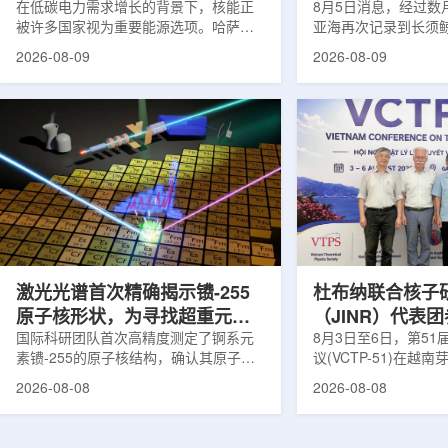
在低碳电力需求增长的背景下，核能正
8月5日消息，经过数
被许多国家视为重要能源选项。哈萨克
亚海再次记录到长须
斯坦也在推进本国核能发展。与核电站
测由连接意大利国家
2026-08-09
2026-08-09
建设同样关键的是，核燃料、结构材
国家实验室(LNS-IN
料、反应堆运行工况及安全系统需要经
多个实验共同完成，涉及
过长期研究、试验和验证，研究堆和实
LOWNOISER和VO
验装置正是承担这类工作的核心平台。
相关工作由LNS-IN
不同于以发电为主要目标的动力堆，研
物质结构中心(CSFN
究堆更接近专业核科学实验室。科研人
测发生在冬季末期。
员可在其中研究核燃料和结构材料行
域正受到一项长期近
为，模拟反应堆不同运行状态，包括偏
理勘测活动带来的强
离正常工况的情形，测试新技术，并验
距离飓风哈里过境也
证后续用于核...
在复杂声学背景...
激光光谱首次精确揭示镄-255
杜布纳联合核子
原子核形状，为寻找超重元素
（JINR）代表
提供新线索
国际科研团队首次高精度测定了锕系元
南理论物理会议
8月3日至6日，第5
素镄-255的原子核结构，确认其原子核
议(VCTP-51)在越
呈明显的长椭球形，类似橄榄球。这项
核研究所理论物理实
2026-08-08
2026-08-08
研究发表于《物理评论快报》，由德国
验室的科研人员组成
美因茨约翰内斯·古腾堡大学、亥姆霍兹
南、德国、印度、中
美因茨研究所、瑞典哥德堡大学等18家
罗斯、台湾、菲律宾