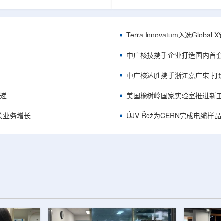
中的定时架构。航天器电子设备通
相关登记依据俄罗斯政府第878号
定的时间参考，用于导航、通信和
完成。至此，Helix成为俄罗斯
务，尤其是在全球导航卫星系统
一被纳入上述国家注册名录的3D
号可能不可用或受到干扰的环境中。传
RangeVision Helix由俄罗
Terra Innovatum入选Gl
赖多个振荡器、缓冲器和定时器
制造合作伙伴RangeVision研发
同子系统提供时钟信号，由此带来
以来，该公司成为唯一纳入俄罗
中广核技携手企业打造国内首
、系统质量上升和电路复杂...
司增材制造生态系统的俄罗斯3D扫描
中广核达胜携手浙江嘉广束 打
传递
美国橡树岭国家实验室推进新工
关业务增长
ÚJV Řež为CERN完成电缆