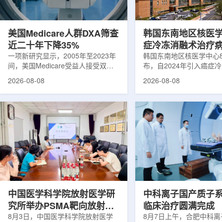
可能是脱垂的重要原因之一。阔韧带
重要来源。其中，锝-99
连接子宫与盆腔内壁，其强度和弹性
于癌症以及心脏、脑部和
主...
断;全球大...
美国Medicare人群DXA筛查
韩国东南地区核医
近二十年下降35%
症冷冻消融术治疗
一项新研究显示，2005年至2023年
100例
韩国东南地区核医学中心
间，美国Medicare受益人接受双能X
布，自2024年引入癌症
射线吸收测定(DXA)检查的比例明显
以来，中心已完成超过10
2026-08-08
2026-08-08
下降，降幅达35%。DXA常用于骨密
术，共为104名癌症患者
度检测和骨质疏松相关筛查，研究结
冷冻消融术是一种微创肿
果提示，不同人群之间的筛查可及性
法。治疗过程中，医生在
差异正在扩大。研究人员分析了超过
成像引导下，将细治疗针
500万名Medicare受益人的理赔数
瘤部位，通过零下40摄
据。结果显示，DXA使用率从2005
的超低温冷冻病灶，使癌
年的每10万名受益人7255次，下降
死。由于低温冷冻本身具
至2023年的每10万名受益人4690
作用，该技术有助于减轻
次。相关研究已发表于
减少对周围正常组织的损
《Osteoporosis International》。下
术后较快恢复。据该中心
降幅度在人群之间并不均衡。...
接受治疗的患者中，肝...
中国医学科学院放射医学研
中科离子国产质子
究所举办PSMA靶向放射性
临床治疗圆满完成
药物学术报告会
8月3日，中国医学科学院放射医学
8月7日上午，合肥中科