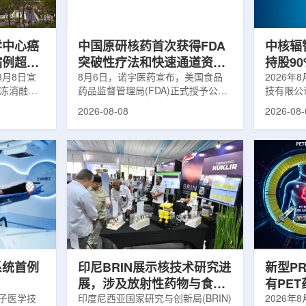
m被广泛用
退行性疾病分子影像诊断领域取得重
在肿瘤退
骨骼疾病诊
要突破，为帕金森病患者提供更加精
下，既往
准、客观...
当天的实际
学中心癌
中国原研核药首次获得FDA
中核辐
病例超过
突破性疗法和快速通道资格
持股9
8月8日宣
双重认定
8月6日，诺宇医药宣布，美国食品
链
2026年
冷冻消融术
药品监督管理局(FDA)正式授予公司
技有限公
0例相关手
自主研发的68Ga-NYM096突破性疗
式设立。
2026-08-08
2026-08-
提供治疗。
法认定(Breakthrough Therapy
司(以下
瘤治疗方
Designation, BTD)及快速通道资格
江)科创
CT或超声
认定(Fast Track Designation,
创)共同
精准插入肿
FTD)。这是原研核药领域中国首个
90%，
氏度或更低
获得美国 FDA 突破性疗法认定、首
将承接中
细胞发生坏
个同时获得 FDA 突破性疗法与快速
务，锚定
有一定麻醉
通道双项认定的产品，创造了核药领
公司以智
患者疼痛，
域里程碑式突破。68Ga-NYM096是
体，打通
伤，并促进
一款特异性结合CAⅨ的肾癌小分子
慧核医学
介绍，目前
诊断核药，适用于疑似或确认转移性
发展模式
肾透明细胞癌(cl...
向全价值链
系统首例
印尼BRIN展示核技术研究进
新型P
展，涉及放射性药物与食品
有PE
离子医学技
辐照应用
印度尼西亚国家研究与创新局(BRIN)
境
2026年