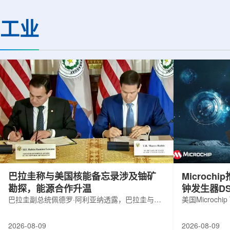
机构合作完成。研究结果不仅修正了以
区的170余名学者开
往标准数据表中部分不合理的核性质数
题覆盖高能物理、核
工业
值，也为现代原子核理论模型提供了关
和宇宙学等多个理论
键实验验证。镄是自然界中不存在的人
时涉及超越标准模型
工合成重元素，镄-255含有100个质子
量子光学与量子信息
和155个中子，实验获取极为困难。研究
分子等交叉研究领域。
团...
巴拉圭称与美国核能备忘录涉及铀矿
Microc
勘探，能源合作升温
钟发生器DS
巴拉圭副总统佩德罗·阿利亚纳透露，巴拉圭与美
美国Microchip
国近期签署的核能领域谅解备忘录，不仅涉及民
抗辐射六输出
用核能发展，也包括与铀矿勘探相关的合作内
及其他航空航
2026-08-09
2026-08-09