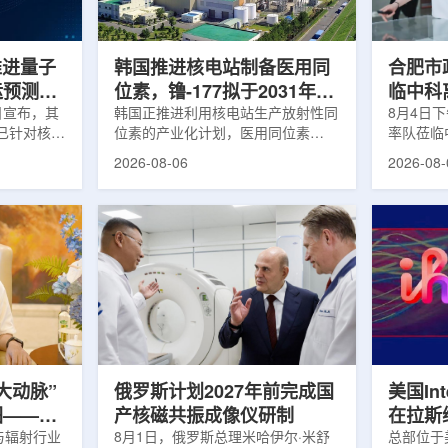
面量产。之
Dynamic Couch，以及表面引导放
请求进行
扩大生产范
射治疗系统IDENTIFY。亚洲大学医
力和实际
院表示，该院是韩国首...
家组访...
s推进量子
韩国推进核电站制备医用同
合肥市
运预测模
位素，镥-177拟于2031年商
临中科
.近日宣布，其
业化生产
韩国正推进利用核电站生产放射性同
8月4日
um已针对核工
位素的产业化计划，医用同位素
率队莅临
提出新方
镥-177(Lu-177)被列为首个商业化目
座谈交流
2026-08-06
2026-08-
核粒子输运
标产品。韩国水力与原子能公司表
山，市政
统设计等计
示，计划优先实现Lu-177商业化生
董事长江
传统粒子输
产，后续还可能将产品范围扩大至
张晓峰、
中具有重要
钴-60、氚-3和氦-3等同位素。Lu-
中国科学
算资源，并
177是当前全球放射性药物市场中应
长宋云涛
研发和优化
用较广的治疗性放射性同位素，可用
经理陈永
um此次提出的
于前列腺癌、神经内分泌肿瘤等疾病
俊、光若
型转化为量
相关放射性药物。此前，韩国所需
中科离子
机游走动力
Lu-177完全依赖进口。由于其半衰
围绕核医
架中表示和
期约为6.6天，从生产、运输到药物
破、成果
制备和患者给药...
面开...
大动脉”
俄罗斯计划2027年前完成国
美国Inte
图——专
产核磁共振成像仪研制
在拉斯
师、中核
与辐射行业
8月1日，俄罗斯总理米哈伊尔·米舒
所，配置
总部位于