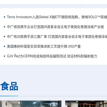
安全和防护管理办法》第五十四条有关规定，现
核西部地勘中
将各省级生态环境主管部门报送的、已获得豁免
地质研究院，
备案证明文件的活动，以及活动中涉及的射线装
油测井地质研
置、放射源或非密封放射性物质予以公告。随公
内油气测井成
Terra Innovatum入选Global X铀ETF跟踪核指数，微堆SOLO
告发布的汇总表共列出66项备案记录，涉及山
验、智能测井
东、天津、上海、河北、四川、甘肃、安徽、河
析等成熟技术
中广核技携手企业打造国内首套全自主电子束固化卷钢涂装产业链
南、辽宁等地相关单位。备案内容涵盖...
气盆地铀矿勘查
中广核达胜携手浙江嘉广束 打造国内首套全自主电子束固化卷钢涂
美国橡树岭国家实验室推进新工艺提升锎-252产量
ÚJV Řež为CERN完成电缆样品辐照测试 验证材料耐辐射能力
食品