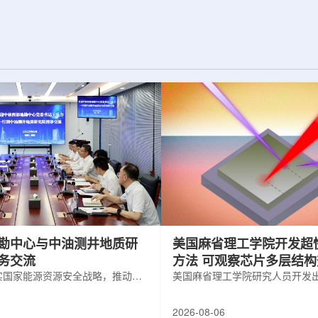
纪的胶球存在之
实验室和原子能公司有限公司(AECL)正
子色动力学理论提
式确立了合作关系。该学术合作计划将
表明一类全新物质
为参学院校提供进入国家级实验室基础
的物质的存在。原
设施、技术和专业知识的渠道，合作领
成，质子和中子又
域涵盖清洁能源、医疗健康、环境修复
间靠胶子传递强相
以及国家安全等多个方面。此次...
勘中心与中油测井地质研
美国麻省理工学院开发超
务交流
方法 可观察芯片多层结
实国家能源资源安全战略，推动油
美国麻省理工学院研究人员开发
地质勘查技术互融互通，促进跨行
在多层材料中传递的新方法，可
享与关键技术联合攻关，近日，中
算机芯片等电子器件内部的热流
2026-08-06