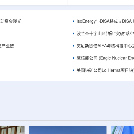
心党委书记王乐力带队赴中油测井
成果已发表于《自然通讯》。随
开展专项技术交流研讨。会上，中
寸不断缩小、功率密度持续提高
究院党委书记万金彬系统介绍了国
为限制性能提升的重要因素。传
套装备、井下探测、岩石物理实
在面对真实电子器件的多层结构
™获被动资金曝光
IsoEnergy与DISA将成立D
解释、深井探测及多源地质数据解
如常用的时域热反射法难以区分
体系，并结合实战案例分享了含油
热传输情况，红外成像等方法也
波兰圣十字山区铀矿“突破”落空，
经验。王乐力介绍了西部中...
上捕捉快速变化。为解决这一问题.
装产业链
突尼斯欲借AIEA与核科技中
鹰核能公司 (Eagle Nuclea
美国铀矿公司Lo Herma项目