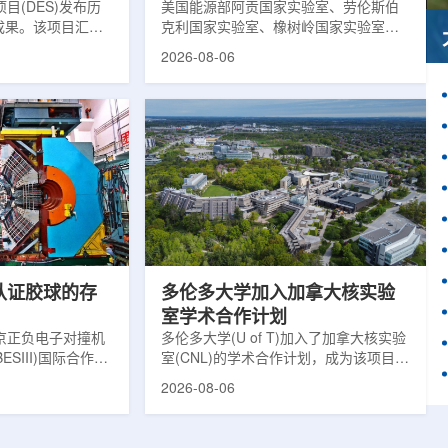
目(DES)发布历
响
美国能源部阿贡国家实验室、劳伦斯伯
成果。该项目汇总
克利国家实验室、橡树岭国家实验室和
2013年至2019
西北大学的研究人员正计划开发材料发
2026-08-06
天文图像，记录了
现云平台，利用基于物理学原理的人工
个星系团以及3000
智能框架，预测微小缺陷如何影响微电
用于研究宇宙加速
子器件的性能和寿命。材料发现云可视
为了实现DES，
化图，这是一个基于物理学原理的人工
极其灵敏的5.7亿
智能框架，它整合了实验数据、模拟和
m，并将其安装在位
高性能计算，用于预测微小缺陷如何影
美国国家科学基金
响微电子器件的性能和寿命。(图片由
文台的布兰科4米望
ChatGPT 提供。)微电子器件广泛用于
r Hahn/费米国家
智能手机、笔记本电脑、安全通信和人
工...
次认证胶球的存
多伦多大学加入加拿大核实验
室学术合作计划
京正负电子对撞机
多伦多大学(U of T)加入了加拿大核实验
ESIII)国际合作组
室(CNL)的学术合作计划，成为该项目中
理大会(ICHEP
的第十家参与机构。这项举措旨在加强
2026-08-06
大会报告的形式宣布：
加拿大的核能人才储备并支持相关研
BESIII实验建立
究。在施瓦茨·赖斯曼创新园区举行了签
整证据链，解开了
约仪式，标志着多伦多大学、加拿大核