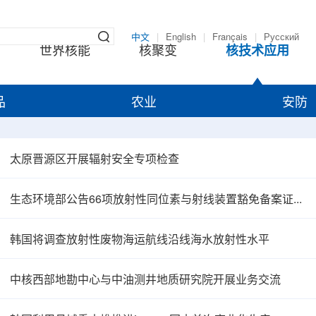
中文
|
English
|
Français
|
Русский
世界核能
核聚变
核技术应用
品
农业
安防
太原晋源区开展辐射安全专项检查
生态环境部公告66项放射性同位素与射线装置豁免备案证明文件
韩国将调查放射性废物海运航线沿线海水放射性水平
中核西部地勘中心与中油测井地质研究院开展业务交流