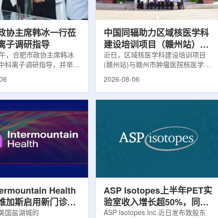
，重点评估该国癌症防控能
情况进行评估。结果显示，晚发性精
需求。6月9日至11日，专
神病患者中，β-淀粉样蛋白阳性...
政协主席韩冰一行莅
中国同辐助力区域核医学科
离子调研指导
建设培训项目（赣州站）与
下午，合肥市政协主席韩冰
赣州市肿瘤医院核医学诊疗
近日，区域核医学科建设培训项目
中科离子调研指导，并举行
(赣州站)与赣州市肿瘤医院核医学诊
高质量建设项目同步启动
。市人大常委会副主任雍凤
疗高质量建设项目在赣州市肿瘤医院
06
2026-08-06
协秘书长苏祥、市产投集团
同步启动。中华医学会核医学分会专
鑫、市政协教科卫体委主任
家组以及中国同辐、原子高科相关代
市工信局副局长郭梅参加。
表到院开展调研交流，江西省内各级
院合肥物质科学研究院副院
医疗机构200余名医务人员参会。启
，中科离子董事长刘璐，总
动仪式由赣州市肿瘤医院核医学科主
华，副总经理丁开忠、李
任杨传盛主持。赣州市卫生健康委员
怀陪同。韩冰一行详细了解
会副主任傅伟、中华医学会核医学分
产业布局、经营情况，重点
会主任委员汪静、赣州市肿瘤医院党
疗及高端装备关键技术突
委书记黄兴伟出席并致辞。汪静表
转化落地及产业化发展等方
示，核医学在肿瘤等重大疾病...
rmountain Health
ASP Isotopes上半年PET实
维加斯启用新门诊诊
验室收入增长超50%，同位
PET/CT和直线加
美国盐湖城的
素浓缩设施推进商业生产
ASP Isotopes Inc.近日发布致股东