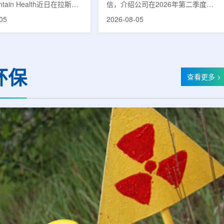
untain Health近日在拉斯维
信，介绍公司在2026年第二季度财
部启用一座新的门诊诊所。
务业绩公布前各业务板块的运营进
05
2026-08-05
adura Clinic，建筑面积
展。公司表示，旗下PET实验室部门
尺，位于Spring Valley
2026年上半年有机收入较2025年同
该医疗系统在内华达州首个
期增长超过50%。按照目前预期，该
adura Clinic为三层建
部门2026年全年收入约为1400万美
月30日举行剪彩仪式和社区
元，高于2025年的600万美元。PET
环保
动后正式开放。该诊所整合
相关业务通常与放射性药物制备、分
查看更多 >
布在拉斯维加斯谷多个地点
子影像和核医学诊断应用密切相关。
健和部分专科服务，面向儿
在同位素业务方面，ASP Isotopes
及老年患者提供更集中的医
称，其硅-28和镱-176浓缩设施已进
根据介绍，诊所服务范围包
入商业生产前的最后阶段，预计将在
.
2026年下半年交...