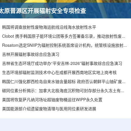
太原晋源区开展辐射安全专项检查
韩国将调查放射性废物海运航线沿线海水放射性水平
Clobot 携手韩国原子能环境公团等多方签署备忘录，推动放射性废物安全管理多机型机器人示范
Rosatom选定SNIIP为辐射控制系统首席设计机构，统管核设施放射仪表标准化与进口替代保障
吉林开展辐射事故综合应急演习
吉林省生态环境厅成功举办“平安吉林-2026”辐射事故综合应急演习
生态环境部辐射监测技术中心在成都开展西南地区实地上岗考核
韩国仁川强化郡西检岛自来水铀含量超标 政府否认朝鲜平山铀矿废水影响
碳同位素分析揭示：加拿大北极海底沉积物可封存部分永久冻土有机碳
美国将恢复萨凡纳河场址超铀废物桶运往WIPP永久处置
美国能源部介绍遗留废物清理与医用同位素研发进展