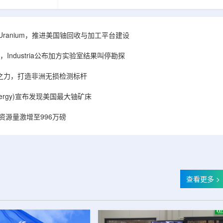
着计算机芯片尺
目旨在提升产能，支持美国海军相关关键项目，
，器件过热正成
并为公司在核能领域的后续增长提供空间和基础
统热流测量方法
设施条件。根据公司披露，新设施位于布鲁克菲
时存在局限，例
尔德帕克里奇路120号，占地约14.1087万平方英
ISA Uranium，推进美国铀回收与加工平台建设
不同材料层中的
尺。工厂建成后，将整合目前分布在康涅狄格州
难以在微小尺度
丹伯里和贝瑟尔三个地点的业务。该设施预计于
Industria公布加方实验室结果叫停勘探
..
2027年初投入使用，若最终设计和租户装修工...
心之力，打造非洲无损检测标杆
r Energy)宣布发现美国最大铀矿床
铀资源量激增至996万磅
查看更多 >