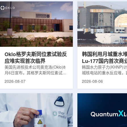
Oklo格罗夫斯同位素试验反
韩国利用月城重水
应堆实现首次临界
Lu-177国内首次
美国先进核技术公司奥克洛(Oklo)8
韩国水力原子力(KHNP)
月6日宣布，其格罗夫斯同位素试验
城核电站的重水反应堆，
反应堆已在低功率状态下实现可控自
生产用于癌症治疗的放射
2026-08-07
2026-08-06
持核链式反应，达到首次临界。这一
镥-177(Lu-177)。目
进展距离该项目破土动工不到一年。
进口该原料，这给当地的
格罗夫斯同位素试验反应堆设施(图
企业如Cellbion和Futur
片：格罗夫斯)格罗夫斯低功率试验
了成本压力和供应不稳定
反应堆位于美国得克萨斯州洛克哈
内普遍认为国内生产将有
特，是美国能源部反应堆试点计划下
元化的供应链并缩短运输
首个在私人土地上实现临界的反应
计划的首要目标是实现镥-
堆。根据奥克洛介绍，该设施从未开
化生产，预计在2028年