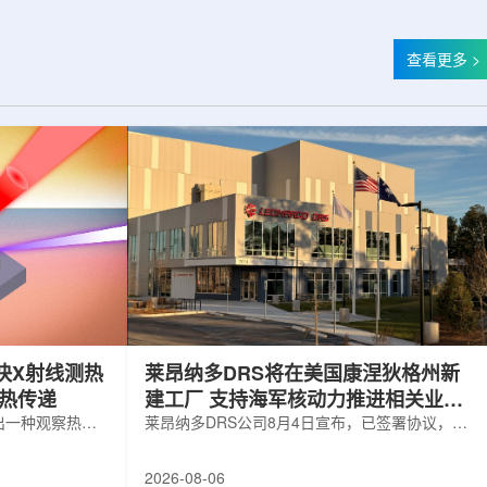
查看更多 >
快X射线测热
莱昂纳多DRS将在美国康涅狄格州新
构热传递
建工厂 支持海军核动力推进相关业务
出一种观察热量
增长
莱昂纳多DRS公司8月4日宣布，已签署协议，将
用于精确测量计
在美国康涅狄格州布鲁克菲尔德新建一座工厂，
变化。相关研究
用于扩大并整合其海军电力系统业务运营。该项
2026-08-06