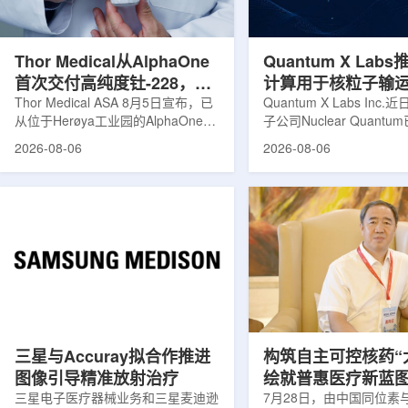
发土地起步建设，完成了土建开挖、
产，并在2031年开始全
工程建设、组件制造或采购、燃料配
后，韩国水力原子力还将
置及...
围至钴...
Thor Medical从AlphaOne
Quantum X Lab
首次交付高纯度钍-228，商
计算用于核粒子输
业供货启动
Thor Medical ASA 8月5日宣布，已
拟
Quantum X Labs Inc
从位于Herøya工业园的AlphaOne生
子公司Nuclear Quant
产设施完成首批高纯度钍-228(Th-
业计算模拟中的一项瓶颈
2026-08-06
2026-08-06
228)客户交付。这是该设施上周宣布
案，尝试将量子计算引入
启动生产后完成的首次客户供货，也
预测，用于支持核医学系
标志着AlphaOne进入商业供应阶
算密集型场景。据介绍，
段。Thor Medical首席执行官Jasper
运模拟在核医学系统设计
Kurth表示，商业化生产意味着公司
作用，但往往需要大量计
工业规模制造的开始，首批客户交付
伴随较长运行时间，影响
表明公司已完成从产能建设到利用首
效率。Nuclear Quant
个工业规模工厂服务客户的过渡。公
技术，旨在把物理输运模
司称，随着产能逐步提升，将继续满
子电路，使粒子传播和随
足靶向α疗法领域对高纯度...
学能够直接在量子计算框
模拟。...
三星与Accuray拟合作推进
构筑自主可控核药“
图像引导精准放射治疗
绘就普惠医疗新蓝
三星电子医疗器械业务和三星麦迪逊
访中国同辐总工程
7月28日，由中国同位素