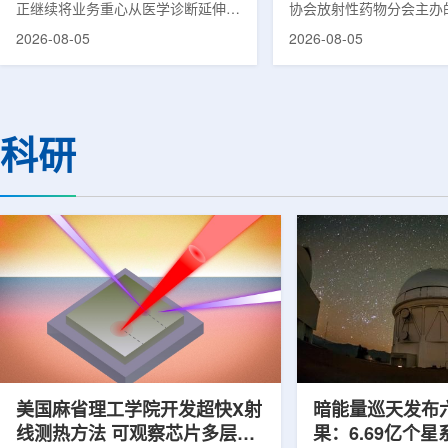
正继续将业务重心从医学诊断延伸至
协会放射性药物分会主办的
集团首席科学家刘
治疗领域。8月5日，三星HME美国
放射性药物创新发展大会
2026-08-05
2026-08-05
公司与美国放射外科公司Accuray宣
原市举行。作为中核集团
布签署一份不具约束力的合作意向
的核心平台，中国同辐股
书，双方计划围绕基于容积成像的精
(以下简称：中国同辐)在
准放射治疗解决方案开展合作探讨。
科技自立自强与普惠民生
根据意向书，双方拟研究将三星移动
压舱石的作用。在大会间
科研
CT扫描仪BodyTom与Accuray机器
辐党委委员、总工程师、
人放射外科平台CyberKnife相结合。
席科学家刘蕴韬接受记者
该合作方向旨在把高分辨率三维成像
示，中国同辐将加快在建
能力与图像引导机器人放射外科技术
产运行，加快智慧核医学
连接起来，使医务人员能够更准确地
持续缩小城乡核医疗资源
确...
时，以...
美国麻省理工学院开发超快X射
暗能量巡天发布
线测热方法 可观察芯片多层结
果：6.69亿个