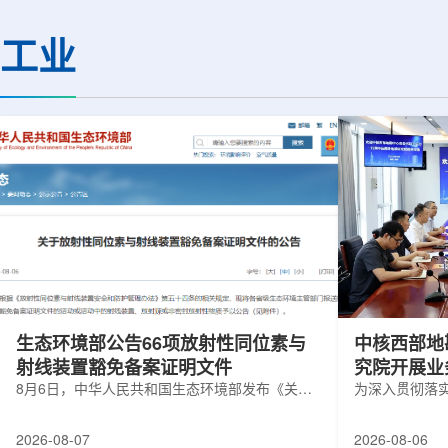
(CMS)设计和建造两台高亮度零度量能
困扰学术界近半个世
器(HL-ZDC)。该项目周期为四年，由堪
谜。该发现不仅为量
工业
萨斯大学物理与天文系教授迈克尔·默里
供了决定性验证，也
和堪萨斯大学杰出教授克里斯托夫·罗永
形态——纯由力构成
共同领导。其中，默里同时担任CMS高
子核由质子和中子组
亮度零度量能器升级项目负责人。...
由夸克组成。夸克之
互...
生态环境部公告66项放射性同位素与
中核西部地
射线装置豁免备案证明文件
究院开展业
8月6日，中华人民共和国生态环境部发布《关于
为深入贯彻落
放射性同位素与射线装置豁免备案证明文件的公
气测井与铀矿
告》。公告称，根据《放射性同位素与射线装置
业科研资源共
2026-08-07
2026-08-06