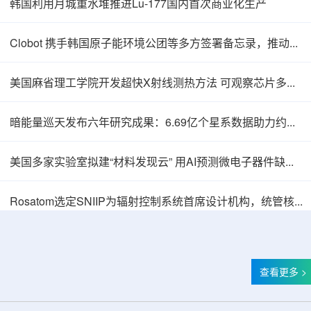
韩国利用月城重水堆推进Lu-177国内首次商业化生产
Clobot 携手韩国原子能环境公团等多方签署备忘录，推动放射性废物安全管理多机型机器人示范
美国麻省理工学院开发超快X射线测热方法 可观察芯片多层结构热传递
暗能量巡天发布六年研究成果：6.69亿个星系数据助力约束宇宙加速膨胀
美国多家实验室拟建“材料发现云” 用AI预测微电子器件缺陷影响
Thor Medical从AlphaOne首次交付高纯度钍-
Rosatom选定SNIIP为辐射控制系统首席设计机构，统管核设施放射仪表标准化与进口替代保障
查看更多 >