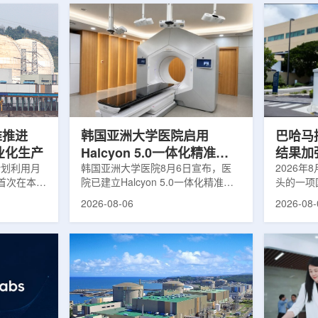
堆推进
韩国亚洲大学医院启用
巴哈马拟
商业化生产
Halcyon 5.0一体化精准放
结果加
计划利用月
射治疗方案
韩国亚洲大学医院8月6日宣布，医
2026年
首次在本土
院已建立Halcyon 5.0一体化精准放
头的一项
性同位素
射治疗解决方案，并开始全面用于患
强癌症治
2026-08-06
2026-08-
前韩国完全依赖
者治疗。该系统将高清高速图像采
空间。此
放射性药物
集、六自由度患者位置校正和无标记
协调、缩
eChem带来
实时运动管理整合到同一治疗流程
治疗效果
因素。行业
中，用于提升图像引导放射治疗的精
玛格丽特公
助于构建多
准度和安全性。此次实施方案以
Media/A
时间。此次
Halcyon系统软件5.0版本为基础，集
评估由国
177的商业
成高分辨率锥形束CT成像系统
织/泛美
进行试生
HyperSight、六自由度患者定位台
构共同开