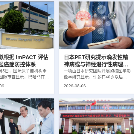
根据 imPACT 评估
日本PET研究提示晚发性精
强癌症防控体系
神病或与神经退行性病理相
8月5日，国际原子能机构牵
关
一项由日本研究团队开展的核医学影
国际审查显示，巴哈马在加
像学研究显示，许多在40岁以后首
疗服务方面具备进一步提升
次出现幻觉、妄想等精神病性症状的
06
2026-08-06
次审查为该国改善癌症服务
成年人，大脑内存在与阿尔茨海默病
短诊疗等待时间并提升患者
及其他神经退行性疾病相关的蛋白异
提出了路线图。巴哈马拿骚
常沉积。研究纳入37名晚发性精神
主医院(图片：Pelow
病患者和47名年龄匹配的健康对照
dobe Stock)这项 imPACT
者。研究人员采用淀粉样蛋白PET示
际原子能机构、世界卫生组
踪剂^11C-PiB，以及tau蛋白PET示
卫生组织和国际癌症研究机
踪剂^18F-florzolotau，对受试者大
展，应巴哈马卫生与健康部
脑中的β-淀粉样蛋白和tau蛋白积累