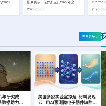
2026年
斯京表示，俄罗斯应在2027年之前
Intermo
蕴韬
速器
在山西省太
完成国产核磁共振成像仪的研制工
加斯西南
2026-08-05
2026-08-
核技术应用
作。米舒斯京在访问克孜勒共和国咨
该诊所名为B
份有限公司
询诊断中心期间了解了相关进展。视
约9万平方英
推动核医疗
察中心已安装的磁共振成像设备时，
地区，是
方面发挥着
他向俄罗斯卫生部长米哈伊尔·穆拉
新建项目。B
隙，中国同
什科询问国产设备研发情况。穆拉什
筑，于7
中核集团首
科表示，相关研发工作正由俄罗斯国
开放日活
查看更多 >
专访时表
家原子能公司推进，并称该设备预计
了此前分
医药中心投
将在明年完成。米舒斯京随后表示，
的初级保
系统布局，
希望俄罗斯明年能够拥有本国研制的
童、成人
差距。同
核磁共振成像仪。该设备若按计划
疗服务。
完...
括成人及..
六年研究成
美国多家实验室拟建“材料发现
星系数据助力约
云” 用AI预测微电子器件缺陷影