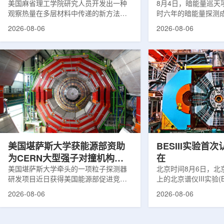
构热传递
美国麻省理工学院研究人员开发出一种
束宇宙加速膨胀
8月4日，暗能量巡天项
观察热量在多层材料中传递的新方法，
时六年的暗能量探测
可用于精确测量计算机芯片等电子器件
形成18篇相关论文，基于
2026-08-06
2026-08-06
内部的热流变化。相关研究成果已发表
年间获取的近30万张
于《自然通讯》。随着计算机芯片尺寸
6.69亿个星系、数千
不断缩小、功率密度持续提高，器件过
多颗超新星的信息，
热正成为限制性能提升的重要因素。传
膨胀和宇宙结构演化。
统热流测量方法在面对真实电子器件的
费米实验室制造了一台
多层结构时存在局限，例如常用的时域
像素数字相机DECa
热反射法难以区分不同材料层中的热传
于智利安第斯山脉的
输情况，红外成像等方法也难以在微小
会托洛洛山美洲际天
尺度上捕捉快速变化。为解决这一问
远镜上。(图片由Reida
题...
加速...
美国堪萨斯大学获能源部资助
BESIII实验首
为CERN大型强子对撞机构建
在
新一代探测器
美国堪萨斯大学牵头的一项粒子探测器
北京时间8月6日，北
研发项目近日获得美国能源部促进竞争
上的北京谱仪III实验(B
性研究的既定计划(DOE EPSCoR)资
在巴西举行的国际高能物
2026-08-06
2026-08-06
助。该项目资助金额为100万美元，将用
2026)上，以特别
于为欧洲核子研究中心(CERN)大型强子
经过15年的持续研究，
对撞机(LHC)上的紧凑型μ子螺线管实验
了证明胶球存在的完