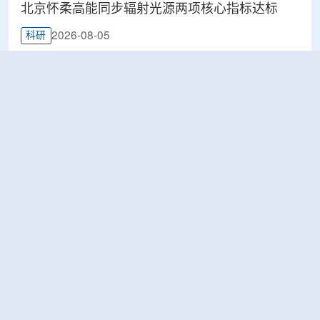
北京怀柔高能同步辐射光源两项核心指标达标
2026-08-05
科研
三星与Accuray拟合作推进图像引导精准放射治疗
2026-08-05
医疗