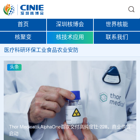
首页
深圳核博会
世界核能
核聚变
核技术应用
联系我们
医疗
科研
环保
工业
食品
农业
安防
头条
中广核达胜携手浙江嘉广束 打造国内首套全自主电子束固
化卷钢涂装产业链