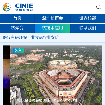
首页
深圳核博会
世界核能
核聚变
核技术应用
联系我们
医疗
科研
环保
工业
食品
农业
安防
头条
印度议会委员会强调铀矿项目提速紧迫性