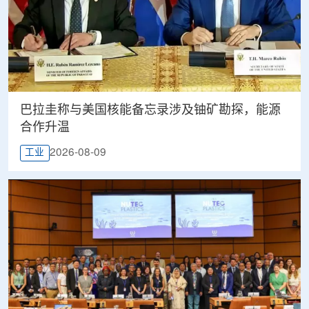
巴拉圭称与美国核能备忘录涉及铀矿勘探，能源
合作升温
2026-08-09
工业