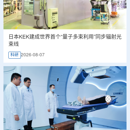
日本KEK建成世界首个“量子多束利用”同步辐射光
束线
2026-08-07
科研