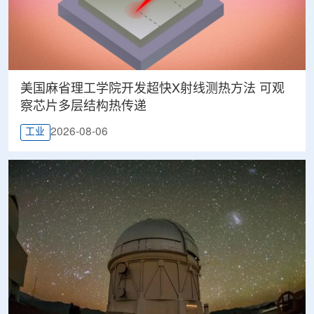
美国麻省理工学院开发超快X射线测热方法 可观
察芯片多层结构热传递
2026-08-06
工业