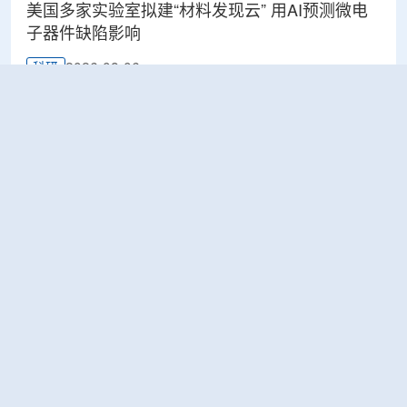
美国多家实验室拟建“材料发现云” 用AI预测微电
子器件缺陷影响
2026-08-06
科研
Rosatom选定SNIIP为辐射控制系统首席设计机
构，统管核设施放射仪表标准化与进口替代保障