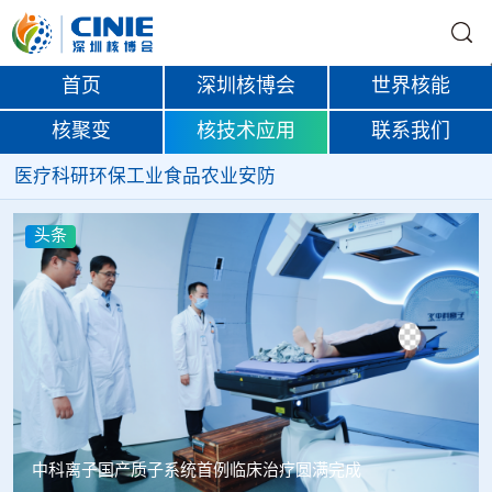
首页
深圳核博会
世界核能
核聚变
核技术应用
联系我们
医疗
科研
环保
工业
食品
农业
安防
头条
韩国忠清北道上半年农水产品放射性检测结果达标