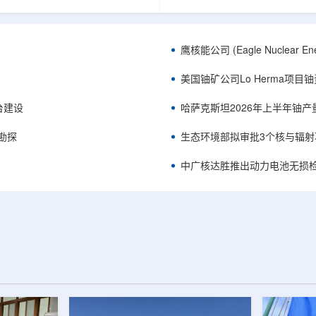
正是 Global X 铀ETF(NYSE
胜自主研发制造的电子加速器装
A，资管超50亿美元)的跟踪基准，本次
规模化量产工艺能力，双方合力
ive 定期再平衡生效。公司联合创始人兼
流程自主可控、全国产化电子束
ndro Petruzzi 称，这使被动/主题投
整产业链，标志我国彩涂行业正
鹰核能公司 (Eagle Nuclea
直接触达其 SOLO™ 微堆故事，
零VOC(挥发性有机化合物)、常
azatomprom、Centrus、Oklo、
代。中广核达胜与浙江嘉广束签
美国铀矿公司Lo Herma项目
nergy、三菱重...
钢涂装战略合作协议电子束固化是.
平台建设
哈萨克斯坦2026年上半年铀产
停勘探
生态环境部拟审批3个核与辐射
中广核达胜推出动力电池无损