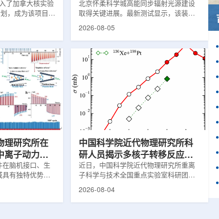
)加入了加拿大核实验
北京怀柔科学城高能同步辐射光源建设
作计划，成为该项目中
取得关键进展。最新测试显示，该装置
这项举措旨在加强
亮度以及储存环束流轨道稳定性均已达
2026-08-05
备并支持相关研
到设计要求，距离正式投入运行更近一
创新园区举行了签
步。这两项指标直接决定光源能否为科
多大学、加拿大核
研用户提供稳定、高品质的X光束，也是
公司(AECL)正
装置性能评估中的核心参数。自2025年
该学术合作计划将
9月29日加速器达到验收指标后，项目团
国家级实验室基础
队在试运行过程中持续调校设备、优化
识的渠道，合作领
束流状态。经过约9个月改进，装置关键
疗健康、环境修复
性能明显提升。储存环可理解为高能电
。此次...
子运行的环形轨道，全长约1360米。
177...
物理研究所在
中国科学院近代物理研究所科
中离子动力学
研人员揭示多核子转移反应中
新进展
件在脑机接口、生
壳效应的双向作用机制
近日，中国科学院近代物理研究所重离
域具有独特优势。
子科学与技术全国重点实验室科研团队
代物理研究所重离
与合作者揭示了壳效应在多核子转移反
2026-08-04
点实验室科研团队
应中的双向作用机制，并提出了优化的
地质大学等合作者
反应体系。该研究为在实验室中高效合
道中成功实现了稳
成丰中子核素提供了新思路。相关成果