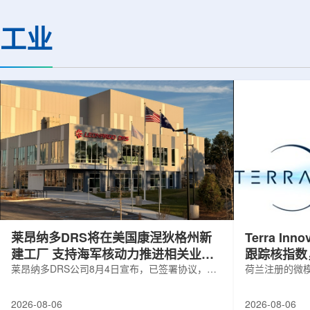
解QGP，物理学家巧妙地借助Z玻色子
定的离子忆阻效应，
作为信使。由于Z玻色子不与QGP发生
现了可编程转变的忆
工业
相互作用，它能够几乎不受影响地穿过
下一代低功耗神经形
等离子体，精确记录初始状态的信息。
提供了新的技术路径。
通过分析Z玻色子衰变产生的μ子及其反
日发表在《Small》
冲喷流的动量差异，科学家得以确定夸
托兰州重离子研究装置(HI
克在...
莱昂纳多DRS将在美国康涅狄格州新
Terra Inn
建工厂 支持海军核动力推进相关业务
跟踪核指数
增长
莱昂纳多DRS公司8月4日宣布，已签署协议，将
曝光
荷兰注册的微模块
在美国康涅狄格州布鲁克菲尔德新建一座工厂，
Innovatum Gl
用于扩大并整合其海军电力系统业务运营。该项
年8月3日开盘起
2026-08-06
2026-08-06