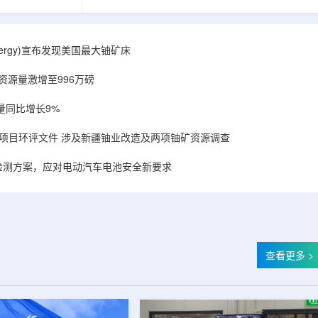
备，叠加合作方
造的电子加速器装备，叠加合作方规模化量产工
建成国内首套全
艺能力，双方合力建成国内首套全流程自主可
固化卷钢涂装完
控、全国产化电子束固化卷钢涂装完整产业链，
式进入无溶剂、
标志我国彩涂行业正式进入无溶剂、零VOC(挥发
r Energy)宣布发现美国最大铀矿床
温绿色固化新时
性有机化合物)、常温绿色固化新时代。▲中广核
署电子束固化卷
达胜与浙江嘉广束签署电子束固化卷钢涂装战略
铀资源量激增至996万磅
..
合作协议电子束固化是金属卷材涂...
量同比增长9%
项目环评文件 涉及新疆铀业改造及两项铀矿资源调查
检测方案，应对电动汽车电池安全新要求
查看更多 >