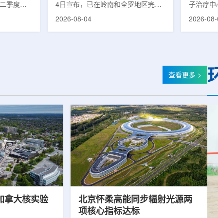
第二季度财
4日宣布，已在岭南和全罗地区完成
子治疗中心
的运营进
前列腺癌诊断用放射性药物
正式投入
2026-08-04
2026-08-
实验室部门
ProstaSeek(活性成分：18F-
19个月内
2025年同
plotupolastat)的供应链建设。该药
质子放疗
前预期，该
物靶向前列腺特异性膜抗原
100人
1400万美
(PSMA)，两地所有开展PET-CT检查
部分国际
美元。PET
并进行前列腺癌诊疗的三级综合医院
临床治疗
物制备、分
均已纳入其供应范围。据韩国卫生福
19个月
查看更多 >
密切相关。
利部国家癌症登记处数据，2023年
里质子治疗
otopes
新增前列腺癌病例达22640例，占所
后历时2年
浓缩设施已进
有癌症病例的7.8%，是男性癌症发
子治疗中
，预计将在
病率排名第六位的疾病;伴随PSMA靶
时约2年
向治疗的日益普及，对前列腺癌治...
中心自2021
加拿大核实验
北京怀柔高能同步辐射光源两
项核心指标达标