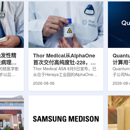
晚发性精
Thor Medical从AlphaOne
Quant
性病理相
首次交付高纯度钍-228，商
计算用
的核医学影
业供货启动
Thor Medical ASA 8月5日宣布，已
拟
Quantu
0岁以后首
从位于Herøya工业园的AlphaOne生
子公司Nuc
病性症状的
产设施完成首批高纯度钍-228(Th-
业计算模
2026-08-06
2026-08-
尔茨海默病
228)客户交付。这是该设施上周宣布
案，尝试
关的蛋白异
启动生产后完成的首次客户供货，也
预测，用
晚发性精神
标志着AlphaOne进入商业供应阶
算密集型
的健康对照
段。Thor Medical首席执行官Jasper
运模拟在
白PET示
Kurth表示，商业化生产意味着公司
作用，但
蛋白PET示
工业规模制造的开始，首批客户交付
伴随较长
u，对受试者大
表明公司已完成从产能建设到利用首
效率。Nuc
u蛋白积累
个工业规模工厂服务客户的过渡。公
技术，旨