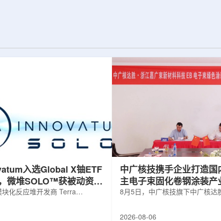
并通过精准调控实
发表于《Physics Letters B》。合成和
阻与突触功能，为
研究中子幻数126附近的丰中子核素具有
态计算硬件的开发
特殊的科学意义，这些核素的性质直接
相关成果于7月22
关系到宇宙中金、铂等重元素是如何形
期刊上。科研人员依
成的。然而，如何高效产生这些核素一
RFL)的...
直是实验上的难题。传统的熔合蒸发...
ovatum入选Global X铀ETF
中广核技携手企业打造国
，微堆SOLO™获被动资金
主电子束固化卷钢涂装产
化反应堆开发商 Terra
8月5日，中广核技旗下中广核达
obal N.V.(NASDAQ: NKLR)于2026
限公司与浙江嘉广束新材料科技
纳入 Solactive 全球铀与核部件总
子束固化卷钢涂装战略合作协议
2026-08-06