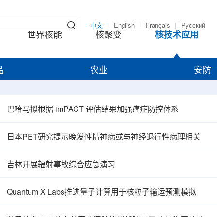
中文
|
English
|
Français
|
Русский
世界核能
核聚变
核技术应用
品
农业
安防
巴哈马拟根据 imPACT 评估结果加强癌症防控体系
日本PET研究提示晚发性精神病或与神经退行性病理相关
吉林开展辐射事故综合应急演习
Quantum X Labs推进量子计算用于核粒子输运预测模拟