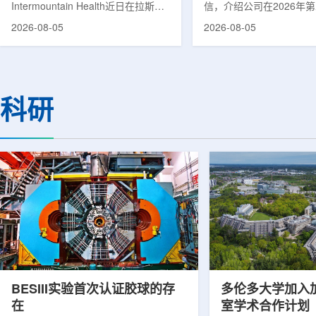
Intermountain Health近日在拉斯维
信，介绍公司在2026年
速器
加斯西南部启用一座新的门诊诊所。
务业绩公布前各业务板块
2026-08-05
2026-08-05
该诊所名为Badura Clinic，建筑面积
展。公司表示，旗下PET
约9万平方英尺，位于Spring Valley
2026年上半年有机收入较
地区，是该医疗系统在内华达州首个
期增长超过50%。按照目
新建项目。Badura Clinic为三层建
部门2026年全年收入约为
筑，于7月30日举行剪彩仪式和社区
元，高于2025年的600万
科研
开放日活动后正式开放。该诊所整合
相关业务通常与放射性药
了此前分布在拉斯维加斯谷多个地点
子影像和核医学诊断应用
的初级保健和部分专科服务，面向儿
在同位素业务方面，ASP Is
童、成人及老年患者提供更集中的医
称，其硅-28和镱-176
疗服务。根据介绍，诊所服务范围包
入商业生产前的最后阶段
括成人及...
2026年下半年交...
BESIII实验首次认证胶球的存
多伦多大学加入
在
室学术合作计划