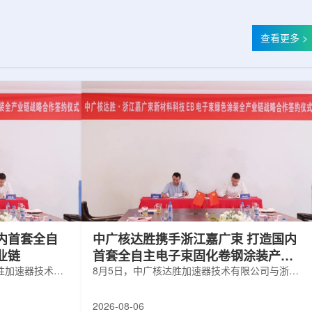
查看更多 >
内首套全自
中广核达胜携手浙江嘉广束 打造国内
业链
首套全自主电子束固化卷钢涂装产业
胜加速器技术有
链
8月5日，中广核达胜加速器技术有限公司与浙江
有限公司签署电
嘉广束新材料科技有限公司签署电子束固化卷钢
。依托中广核达
涂装战略合作协议。依托中广核达胜自主研发制
2026-08-06