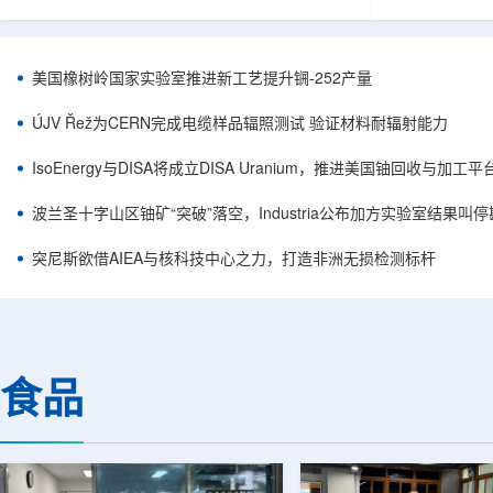
目旨在提升产能，支持美国海军相关关键项目，
回报指数——该指数
并为公司在核能领域的后续增长提供空间和基础
Arca: UR
设施条件。根据公司披露，新设施位于布鲁克菲
随 Solact
尔德帕克里奇路120号，占地约14.1087万平方英
CEO Alessa
美国橡树岭国家实验室推进新工艺提升锎-252产量
尺。工厂建成后，将整合目前分布在康涅狄格州
资者可通过指数
丹伯里和贝瑟尔三个地点的业务。该设施预计于
与 Cameco、K
ÚJV Řež为CERN完成电缆样品辐照测试 验证材料耐辐射能力
2027年初投入使用，若最终设计和租户装修工...
NuScale、X-e
IsoEnergy与DISA将成立DISA Uranium，推进美国铀回收与加工
波兰圣十字山区铀矿“突破”落空，Industria公布加方实验室结果叫
突尼斯欲借AIEA与核科技中心之力，打造非洲无损检测标杆
食品