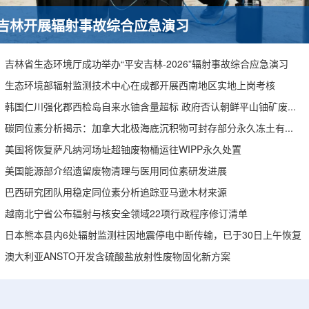
吉林开展辐射事故综合应急演习
吉林省生态环境厅成功举办“平安吉林-2026”辐射事故综合应急演习
生态环境部辐射监测技术中心在成都开展西南地区实地上岗考核
韩国仁川强化郡西检岛自来水铀含量超标 政府否认朝鲜平山铀矿废水影响
碳同位素分析揭示：加拿大北极海底沉积物可封存部分永久冻土有机碳
美国将恢复萨凡纳河场址超铀废物桶运往WIPP永久处置
美国能源部介绍遗留废物清理与医用同位素研发进展
巴西研究团队用稳定同位素分析追踪亚马逊木材来源
越南北宁省公布辐射与核安全领域22项行政程序修订清单
日本熊本县内6处辐射监测柱因地震停电中断传输，已于30日上午恢复
澳大利亚ANSTO开发含硫酸盐放射性废物固化新方案