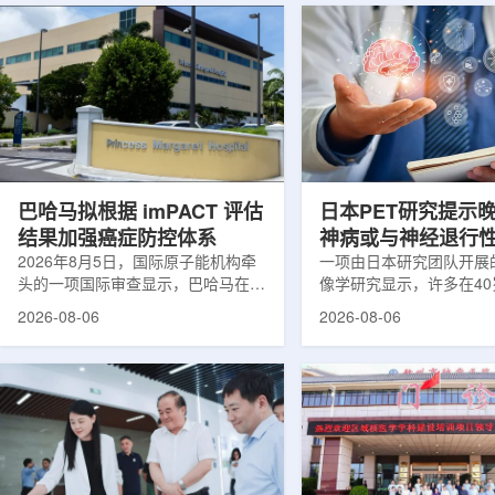
巴哈马拟根据 imPACT 评估
日本PET研究提示
结果加强癌症防控体系
神病或与神经退行
2026年8月5日，国际原子能机构牵
关
一项由日本研究团队开展
头的一项国际审查显示，巴哈马在加
像学研究显示，许多在4
强癌症治疗服务方面具备进一步提升
次出现幻觉、妄想等精神
2026-08-06
2026-08-06
空间。此次审查为该国改善癌症服务
成年人，大脑内存在与阿
协调、缩短诊疗等待时间并提升患者
及其他神经退行性疾病相
治疗效果提出了路线图。巴哈马拿骚
常沉积。研究纳入37名
玛格丽特公主医院(图片：Pelow
病患者和47名年龄匹配
Media/Adobe Stock)这项 imPACT
者。研究人员采用淀粉样蛋
评估由国际原子能机构、世界卫生组
踪剂^11C-PiB，以及tau
织/泛美卫生组织和国际癌症研究机
踪剂^18F-florzolota
构共同开展，应巴哈马卫生与健康部
脑中的β-淀粉样蛋白和ta