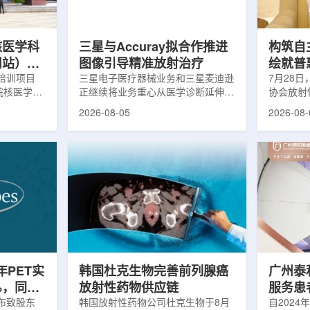
，晚发性精
司称，随着产能逐步提升，将继续满
子电路，
阳性...
足靶向α疗法领域对高纯度...
学能够直
模拟。...
核医学科
三星与Accuray拟合作推进
构筑自
州站）与
图像引导精准放射治疗
绘就普
医学诊疗
培训项目
三星电子医疗器械业务和三星麦迪逊
访中国
7月28
院核医学诊
正继续将业务重心从医学诊断延伸至
协会放射
步启动
集团首
市肿瘤医院
治疗领域。8月5日，三星HME美国
放射性药
2026-08-05
2026-08-
医学分会专
公司与美国放射外科公司Accuray宣
原市举行
高科相关代
布签署一份不具约束力的合作意向
的核心平
西省内各级
书，双方计划围绕基于容积成像的精
(以下简
员参会。启
准放射治疗解决方案开展合作探讨。
科技自立
核医学科主
根据意向书，双方拟研究将三星移动
压舱石的
生健康委员
CT扫描仪BodyTom与Accuray机器
辐党委委
会核医学分
人放射外科平台CyberKnife相结合。
席科学家
肿瘤医院党
该合作方向旨在把高分辨率三维成像
示，中国
。汪静表
能力与图像引导机器人放射外科技术
产运行，
...
连接起来，使医务人员能够更准确地
持续缩小
确...
时，以...
半年PET实
韩国杜克生物完善前列腺癌
广州泰
%，同位
放射性药物供应链
服务患者
业生产
日发布致股东
韩国放射性药物公司杜克生物于8月
自2024