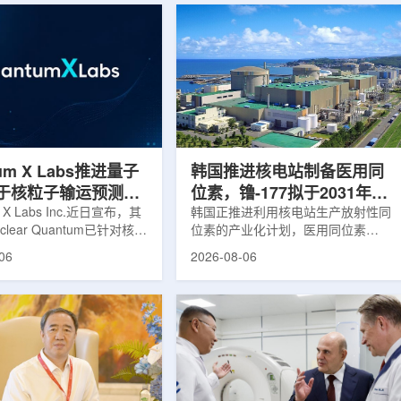
um X Labs推进量子
韩国推进核电站制备医用同
于核粒子输运预测模
位素，镥-177拟于2031年商
m X Labs Inc.近日宣布，其
业化生产
韩国正推进利用核电站生产放射性同
lear Quantum已针对核工
位素的产业化计划，医用同位素
拟中的一项瓶颈提出新方
镥-177(Lu-177)被列为首个商业化目
06
2026-08-06
将量子计算引入核粒子输运
标产品。韩国水力与原子能公司表
于支持核医学系统设计等计
示，计划优先实现Lu-177商业化生
场景。据介绍，传统粒子输
产，后续还可能将产品范围扩大至
核医学系统设计中具有重要
钴-60、氚-3和氦-3等同位素。Lu-
往往需要大量计算资源，并
177是当前全球放射性药物市场中应
运行时间，影响研发和优化
用较广的治疗性放射性同位素，可用
lear Quantum此次提出的
于前列腺癌、神经内分泌肿瘤等疾病
在把物理输运模型转化为量
相关放射性药物。此前，韩国所需