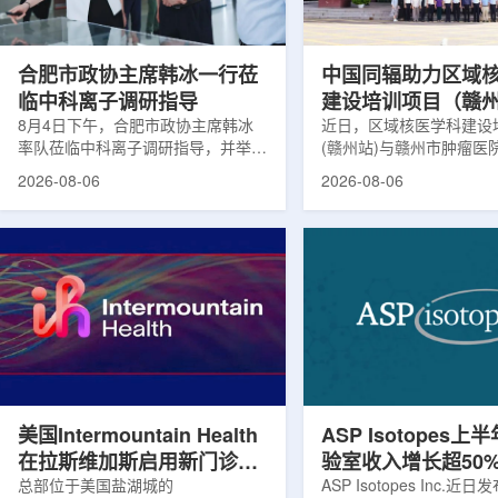
请求进行，重点评估该国癌症防控能
情况进行评估。结果显示
力和实际需求。6月9日至11日，专
神病患者中，β-淀粉样蛋白
家组访...
合肥市政协主席韩冰一行莅
中国同辐助力区域
临中科离子调研指导
建设培训项目（赣
8月4日下午，合肥市政协主席韩冰
赣州市肿瘤医院核
近日，区域核医学科建设
率队莅临中科离子调研指导，并举行
(赣州站)与赣州市肿瘤医
高质量建设项目同
座谈交流。市人大常委会副主任雍凤
疗高质量建设项目在赣州
2026-08-06
2026-08-06
山，市政协秘书长苏祥、市产投集团
同步启动。中华医学会核
董事长江鑫、市政协教科卫体委主任
家组以及中国同辐、原子
张晓峰、市工信局副局长郭梅参加。
表到院开展调研交流，江
中国科学院合肥物质科学研究院副院
医疗机构200余名医务人
长宋云涛，中科离子董事长刘璐，总
动仪式由赣州市肿瘤医院
经理陈永华，副总经理丁开忠、李
任杨传盛主持。赣州市卫
俊、光若怀陪同。韩冰一行详细了解
会副主任傅伟、中华医学
中科离子产业布局、经营情况，重点
会主任委员汪静、赣州市
围绕核医疗及高端装备关键技术突
委书记黄兴伟出席并致辞
破、成果转化落地及产业化发展等方
示，核医学在肿瘤等重大疾病
面开...
美国Intermountain Health
ASP Isotopes上
在拉斯维加斯启用新门诊诊
验室收入增长超50
所，配置PET/CT和直线加
总部位于美国盐湖城的
素浓缩设施推进商
ASP Isotopes Inc.近