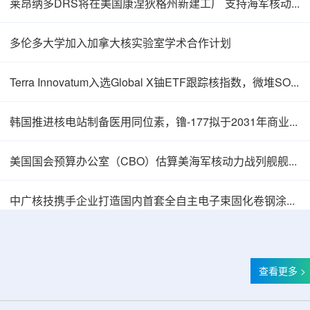
莱昂纳多DRS将在美国康涅狄格州新建工厂 支持海军核动力推进相关业务增长
多伦多大学加入加拿大核实验室学术合作计划
Terra Innovatum入选Global X铀ETF跟踪核指数，微堆SOLO™获被动资金曝光
韩国推进核电站制备医用同位素，镥-177拟于2031年商业化生产
美国国会预算办公室（CBO）估算美海军核动力战列舰舰队总成本2750亿美元
中广核技携手企业打造国内首套全自主电子束固化卷钢涂装产业链
查看更多 >