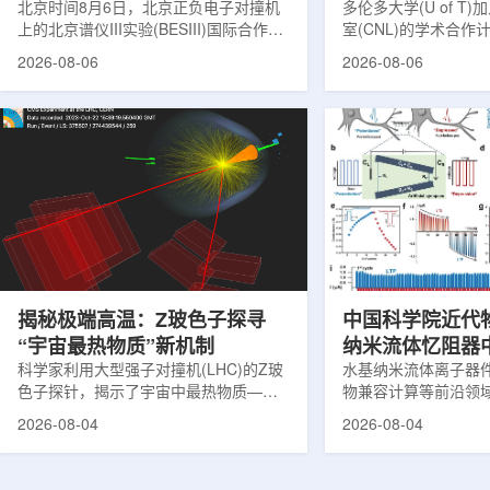
北京时间8月6日，北京正负电子对撞机
多伦多大学(U of T
上的北京谱仪III实验(BESIII)国际合作组
室(CNL)的学术合
在巴西举行的国际高能物理大会(ICHEP
的第十家参与机构。
2026-08-06
2026-08-06
2026)上，以特别大会报告的形式宣布：
加拿大的核能人才储
经过15年的持续研究，BESIII实验建立
究。在施瓦茨·赖斯曼
了证明胶球存在的完整证据链，解开了
约仪式，标志着多伦
困扰学术界近半个世纪的胶球存在之
实验室和原子能公司有限
谜。该发现不仅为量子色动力学理论提
式确立了合作关系。
供了决定性验证，也表明一类全新物质
为参学院校提供进入
形态——纯由力构成的物质的存在。原
设施、技术和专业知
子核由质子和中子组成，质子和中子又
域涵盖清洁能源、医
由夸克组成。夸克之间靠胶子传递强相
以及国家安全等多个方面
互...
揭秘极端高温：Z玻色子探寻
中国科学院近代
“宇宙最热物质”新机制
纳米流体忆阻器
科学家利用大型强子对撞机(LHC)的Z玻
调控研究方面获
水基纳米流体离子器
色子探针，揭示了宇宙中最热物质——
物兼容计算等前沿领
夸克-胶子等离子体(QGP)如何吸收能量
近期，中国科学院近
2026-08-04
2026-08-04
的新细节，并对现有理论模型提出了挑
子科学与技术全国重
战。这项研究为理解大爆炸后极早期宇
联合兰州大学、河北
宙的状态提供了重要线索。为了深入了
在单离子径迹纳米通