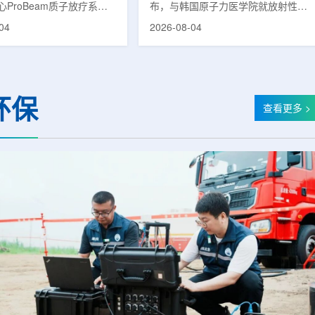
ProBeam质子放疗系统
布，与韩国原子力医学院就放射性皮
临床应用以来，该中心在
炎(Radiation-Induced Dermatitis)治
04
2026-08-04
已为超过1000名患者提供
疗剂的共同研究签署谅解备忘录
服务，连续单日治疗量超过
(MOU)。双方将基于各自的研究能力
次。根据院方公布的信息，与
与专业性，探讨放射性皮炎治疗剂的
同等规模质子中心完成千例
开发可行性，推进新药联合研究。放
的周期相比，广州泰和用时
射性皮炎是接受放射治疗的癌症患者
环保
。相关对比包括：美国埃默
中最常见的治疗相关副作用之一，表
查看更多 >
中心自2018年12月启动
现为皮肤红斑、疼痛、瘙痒、脱皮等
完成千例;俄罗斯MIBS质
症状。严重时可导致放疗日程延迟或
心自2017年9月试运行后历
中断，不仅降低患者生活质量，也对
;英国伦敦大学学院医院质子
治疗过程产生负面影响。该治疗剂近
...
期...