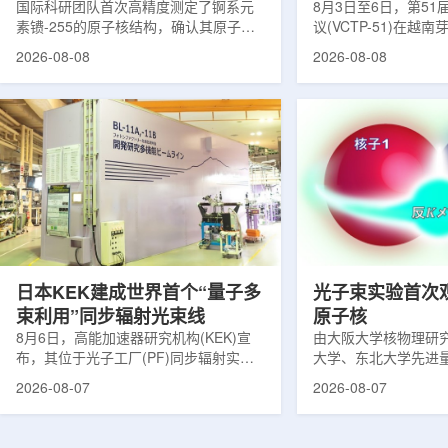
提供新线索
国际科研团队首次高精度测定了锕系元
南理论物理会议
8月3日至6日，第5
素镄-255的原子核结构，确认其原子核
议(VCTP-51)在越
呈明显的长椭球形，类似橄榄球。这项
核研究所理论物理实
2026-08-08
2026-08-08
研究发表于《物理评论快报》，由德国
验室的科研人员组成
美因茨约翰内斯·古腾堡大学、亥姆霍兹
南、德国、印度、中
美因茨研究所、瑞典哥德堡大学等18家
罗斯、台湾、菲律宾
机构合作完成。研究结果不仅修正了以
区的170余名学者开
往标准数据表中部分不合理的核性质数
题覆盖高能物理、核
值，也为现代原子核理论模型提供了关
和宇宙学等多个理论
键实验验证。镄是自然界中不存在的人
时涉及超越标准模型
工合成重元素，镄-255含有100个质子
量子光学与量子信息
和155个中子，实验获取极为困难。研究
分子等交叉研究领域。
团...
日本KEK建成世界首个“量子多
光子束实验首次
束利用”同步辐射光束线
原子核
8月6日，高能加速器研究机构(KEK)宣
由大阪大学核物理研
布，其位于光子工厂(PF)同步辐射实验
大学、东北大学先进
装置的BL-11A和BL-11B光束线已建成世
心、高丽大学、岐阜
2026-08-07
2026-08-07
界首个量子多束利用光束线，可实现硬X
理研究所、理化学研
射线与软X射线两束光束的同步利用。据
台湾中央研究院和加
介绍，BL-11A和BL-11B由同步辐射学术
学等机构研究人员组