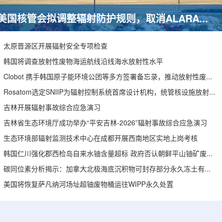
美国核管会拟调整辐射防护规则，取消ALARA要求引发安全争议
太原晋源区开展辐射安全专项检查
韩国将调查放射性废物海运航线沿线海水放射性水平
Clobot 携手韩国原子能环境公团等多方签署备忘录，推动放射性废物安全管理多机型机器人示范
Rosatom选定SNIIP为辐射控制系统首席设计机构，统管核设施放射仪表标准化与进口替代保障
吉林开展辐射事故综合应急演习
吉林省生态环境厅成功举办“平安吉林-2026”辐射事故综合应急演习
生态环境部辐射监测技术中心在成都开展西南地区实地上岗考核
韩国仁川强化郡西检岛自来水铀含量超标 政府否认朝鲜平山铀矿废水影响
碳同位素分析揭示：加拿大北极海底沉积物可封存部分永久冻土有机碳
美国将恢复萨凡纳河场址超铀废物桶运往WIPP永久处置