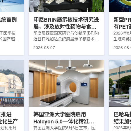
伤，并促进
一款特异性结合CAⅨ的肾癌小分子
慧核医学
介绍，目前
诊断核药，适用于疑似或确认转移性
发展模式
肾透明细胞癌(cl...
向全价值链
系统首例
印尼BRIN展示核技术研究进
新型P
展，涉及放射性药物与食品
有PE
离子医学技
辐照应用
印度尼西亚国家研究与创新局(BRIN)
境
2026年
的国产超导
近日在雅加达总统府展示了核技术研
生院与英
肥离子医学
究成果。BRIN局长阿里夫·萨特里亚
布，已建
2026-08-07
2026-08-
试者治疗。
表示，相关技术属于和平利用核能范
变的新型
旋质子放射
畴，应用方向不仅包括能源，也覆盖
验证正电子
例受试者为
粮食和健康等领域。在健康领域，
该方法可
导质子治疗
BRIN正在开发用于核医学的放射性
用，有望
研发的
药物。这类药物含有放射性物质，可
微环境的
，具有超大照
用于癌症诊断和治疗。阿里夫表示，
衰变的下
送能力。治
放射性药物研发对癌症识别和治疗具
临床PE
图像引导精
有重要意义。在食品领域，BRIN将
湮灭过程
、精准治
核技术用于食品保鲜，重点包括出口
累情况，
治疗控制软
水果的辐照处理。阿里夫介绍，一些
程度相关
进口国要...
堆推进
韩国亚洲大学医院启用
巴哈马拟
商业化生产
Halcyon 5.0一体化精准放
结果加
计划利用月
射治疗方案
韩国亚洲大学医院8月6日宣布，医
2026年