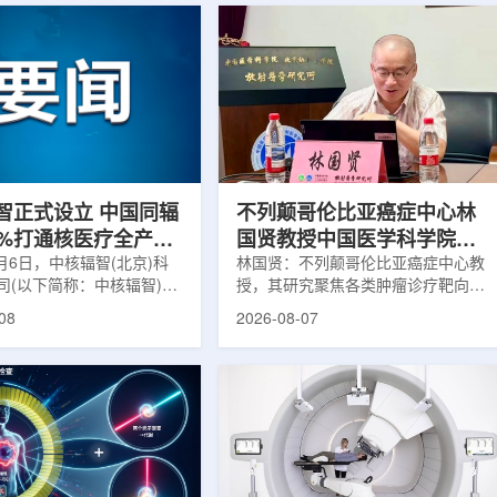
智正式设立 中国同辐
不列颠哥伦比亚癌症中心林
0%打通核医疗全产业
国贤教授中国医学科学院放
8月6日，中核辐智(北京)科
射医学研究所开展学术交流
林国贤：不列颠哥伦比亚癌症中心教
司(以下简称：中核辐智)正
授，其研究聚焦各类肿瘤诊疗靶向放
公司由中国同辐股份有限公
射性药物开发，迄今已主导/参与发
08
2026-08-07
简称：中国同辐)与中核(浙
表135余篇同行评议期刊论文，提交
有限公司(以下简称：中核浙
30余项放射性药物相关专利申请，
出资组建，中国同辐持股
完成自研7款放射性药物的临床转
中核浙创持股10%。中核辐智
化，用于多种肿瘤诊疗。报告会上，
国同辐核医学发展中心业
林国贤教授基于其团队多年的前沿探
智慧核医疗赛道深耕布局。
索，系统梳理了针对前列腺癌靶点
慧核医学物联系统为核心载
PSMA的核药相关研究进展：一是F-
核医疗全产业链条，构建智
18标记PSMA靶向PET显像剂的分子