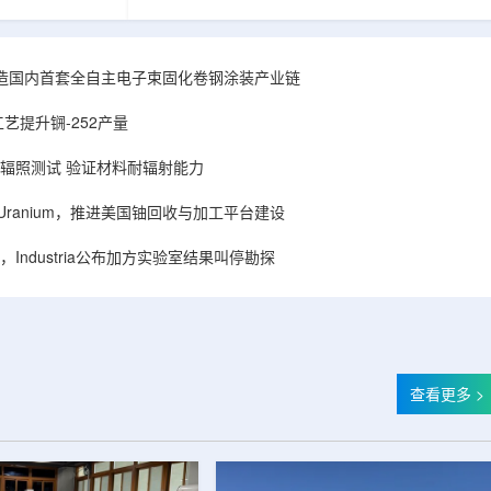
hhattisgarh新
安全和防护管理办法》第五十四条有关规定，现
为该时间表偏晚
将各省级生态环境主管部门报送的、已获得豁免
采矿集群若延期
备案证明文件的活动，以及活动中涉及的射线装
PHWR机组约
置、放射源或非密封放射性物质予以公告。随公
造国内首套全自主电子束固化卷钢涂装产业链
CIL仅能满足约
告发布的汇总表共列出66项备案记录，涉及山
应降低进口依
东、天津、上海、河北、四川、甘肃、安徽、河
艺提升锎-252产量
组建合资企业参股
南、辽宁等地相关单位。备案内容涵盖...
样品辐照测试 验证材料耐辐射能力
ISA Uranium，推进美国铀回收与加工平台建设
Industria公布加方实验室结果叫停勘探
查看更多 >