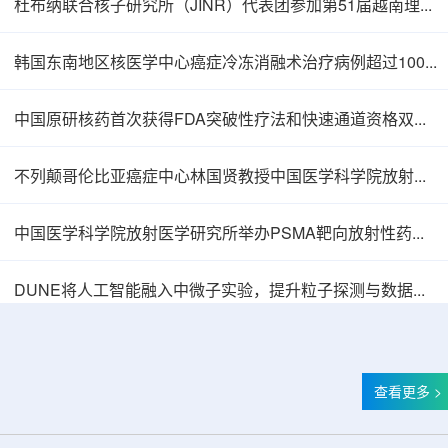
杜布纳联合核子研究所（JINR）代表团参加第51届越南理论物理会议
韩国东南地区核医学中心癌症冷冻消融术治疗病例超过100例
中国原研核药首次获得FDA突破性疗法和快速通道资格双重认定
不列颠哥伦比亚癌症中心林国贤教授中国医学科学院放射医学研究所开展学术交流
中国医学科学院放射医学研究所举办PSMA靶向放射性药物学术报告会
中核辐智正式设立 中国同辐持股90%打通核医
DUNE将人工智能融入中微子实验，提升粒子探测与数据处理能力
查看更多 >