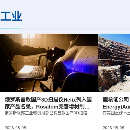
基础设施网络合作建设。该网络由大学
LEPS2/Solenoi
联合使用机构及联合使用、联合研究中
束实验观测到含有反
工业
心的同步辐射装置组成，定位为科研和
一成果为确认反K介
教育基础设施。新光束线的主要特点在
了新的实验证据，也
于，可在同一实验条件下同时使用硬X射
质和中性子星内部结
线和软X射线，完成过去需要分别开展的
索。研究团队在日本
观...
射设施SP...
俄罗斯首款国产3D扫描仪Helix列入国
鹰核能公司 (E
家产品名录，Rosatom完善增材制造
Energy)
技术链
俄罗斯联邦工业和贸易部已将首款国产3D扫描仪
研钻探
在美国重建本土
RangeVision Helix列入俄罗斯电子产品统一注册
Nuclear En
名录，以及经确认的俄罗斯制造工业产品名录。
measured+
2026-08-08
2026-08-08