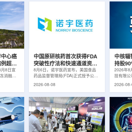
学中心癌
中国原研核药首次获得FDA
中核辐
病例超过
突破性疗法和快速通道资格
持股9
8月8日宣
双重认定
8月6日，诺宇医药宣布，美国食品
链
2026年
冷冻消融术
药品监督管理局(FDA)正式授予公司
技有限公
0例相关手
自主研发的68Ga-NYM096突破性疗
式设立。
2026-08-08
2026-08-
提供治疗。
法认定(Breakthrough Therapy
司(以下
瘤治疗方
Designation, BTD)及快速通道资格
江)科创
CT或超声
认定(Fast Track Designation,
创)共同
精准插入肿
FTD)。这是原研核药领域中国首个
90%，
氏度或更低
获得美国 FDA 突破性疗法认定、首
将承接中
细胞发生坏
个同时获得 FDA 突破性疗法与快速
务，锚定
有一定麻醉
通道双项认定的产品，创造了核药领
公司以智
患者疼痛，
域里程碑式突破。68Ga-NYM096是
体，打通