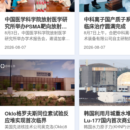
次。相关研究已发表于
减少对周围正常组织的损
《Osteoporosis International》。下
术后较快恢复。据该中心
降幅度在人群之间并不均衡。...
接受治疗的患者中，肝...
中国医学科学院放射医学研
中科离子国产质子
究所举办PSMA靶向放射性
临床治疗圆满完成
药物学术报告会
8月3日，中国医学科学院放射医学
8月7日上午，合肥中科
研究所举办学术报告会，邀请加拿大
术装备有限公司自主研制
温哥华不列颠哥伦比亚癌症中心林国
回旋质子治疗系统，在合
2026-08-07
2026-08-07
贤教授作题为《用于前列腺癌诊断与
中心完成首例临床试验受
治疗的前列腺特异性膜抗原靶向放射
这是国内首台国产超导回
性药物开发》的学术报告。报告会采
治疗系统的重要突破。本
取线上线下结合方式举行，放射所部
肺癌患者。试验所用的超
分科研人员和研究生参加。林国贤教
系统，搭载中科离子自主
授长期从事肿瘤诊疗靶向放射性药物
SC240超导回旋加速器
开发研究，已主导或参与发表135余
射野、360°全周束流配
篇同行评议期刊论文，提交30余项
疗全程依托多模融合4D
放射性药物相关专利申请，并完成7
准定位，能实现动态适配
款自研放射性药物的临床转化，应用
疗。设备运行平稳低噪，
于多...
件运...
Oklo格罗夫斯同位素试验反
韩国利用月城重水
应堆实现首次临界
Lu-177国内首次
美国先进核技术公司奥克洛(Oklo)8
韩国水力原子力(KHNP)