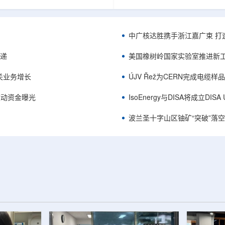
项目位于俄勒冈—内华达边境，按S-K
能及在Jharkhand、Rajasthan、C
cated资源3275万磅、inferred
建项目将产量翻倍，但委员会认
司已递交许可申请，计划打47个
——NPCIL未来十年装机大增，
.7万英尺的预可研钻探，待联邦与
将拉长进口燃料战略敏感期。目前
中广核达胜携手浙江嘉广束 打
工，预计2027年下半年完成预可
25GWe年需U3O8约5400吨，U
ukuskokon Professional
30%，须靠加速国产与多元化供
传递
美国橡树岭国家实验室推进新工
大与BBA USA、SLR I...
赖。委员会支持UCIL与NTPC
海外铀...
关业务增长
ÚJV Řež为CERN完成电缆
™获被动资金曝光
IsoEnergy与DISA将成立D
波兰圣十字山区铀矿“突破”落空，