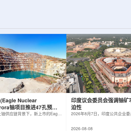
d合作组，首次利用光子
热正成为限制性能提升的重要因素。传
K介子的原子核。这
统热流测量方法在面对真实电子器件的
子原子核的存在提供
多层结构时存在局限，例如常用的时域
为理解高密度核物
热反射法难以区分不同材料层中的热传
构提供了重要线
输情况，红外成像等方法也难以在微小
兵库县大型同步辐
尺度上捕捉快速变化。为解决这一问
题...
agle Nuclear
印度议会委员会强调铀矿
Aurora铀项目推进47孔预可
迫性
铀供应链背景下，新上市的Eagle
2026年8月7日，印度公共企业
ergy Corp.凭借其号称全美最大常规
扩能进展的报告中指出，印度铀
indicated铀矿藏进入行业视野。其旗
需加速。DAE承诺UCIL到203
2026-08-08