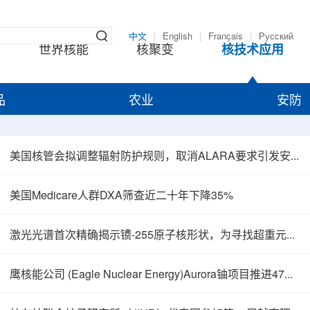
中文
|
English
|
Français
|
Русский
世界核能
核聚变
核技术应用
品
农业
安防
美国核管会拟调整辐射防护规则，取消ALARA要求引发安全争议
美国Medicare人群DXA筛查近二十年下降35%
激光光谱首次精确揭示镄-255原子核形状，为寻找超重元素提供新线索
鹰核能公司 (Eagle Nuclear Energy)Aurora铀项目推进47孔预可研钻探