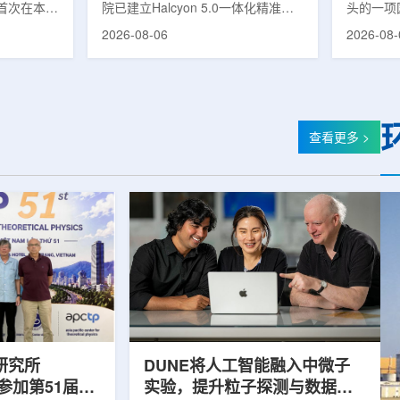
首次在本土
院已建立Halcyon 5.0一体化精准放
头的一项
性同位素
射治疗解决方案，并开始全面用于患
强癌症治
2026-08-06
2026-08-
前韩国完全依赖
者治疗。该系统将高清高速图像采
空间。此
放射性药物
集、六自由度患者位置校正和无标记
协调、缩
eChem带来
实时运动管理整合到同一治疗流程
治疗效果
因素。行业
中，用于提升图像引导放射治疗的精
玛格丽特公
助于构建多
准度和安全性。此次实施方案以
Media/A
时间。此次
Halcyon系统软件5.0版本为基础，集
评估由国
查看更多 >
177的商业
成高分辨率锥形束CT成像系统
织/泛美
进行试生
HyperSight、六自由度患者定位台
构共同开
面量产。之
Dynamic Couch，以及表面引导放
请求进行
扩大生产范
射治疗系统IDENTIFY。亚洲大学医
力和实际
院表示，该院是韩国首...
家组访...
研究所
DUNE将人工智能融入中微子
团参加第51届越
实验，提升粒子探测与数据处