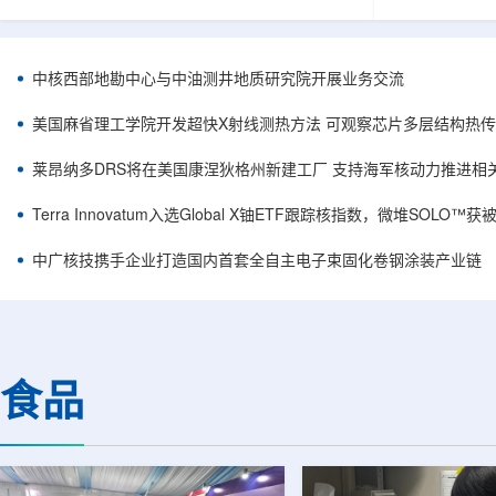
相关登记依据俄罗斯政府第878号和第719号决议
舰Aurora铀
完成。至此，Helix成为俄罗斯首款、也是目前唯
1300标准含indi
一被纳入上述国家注册名录的3D扫描仪。
498万磅。公
RangeVision Helix由俄罗斯国家原子能公司增材
孔、总进尺约2
中核西部地勘中心与中油测井地质研究院开展业务交流
制造合作伙伴RangeVision研发制造。自2025年
州审批通过后开
以来，该公司成为唯一纳入俄罗斯国家原子能公
研。技术端近期增补Y
美国麻省理工学院开发超快X射线测热方法 可观察芯片多层结构热
司增材制造生态系统的俄罗斯3D扫描...
Services，并扩
莱昂纳多DRS将在美国康涅狄格州新建工厂 支持海军核动力推进相
Terra Innovatum入选Global X铀ETF跟踪核指数，微堆SOLO
中广核技携手企业打造国内首套全自主电子束固化卷钢涂装产业链
食品