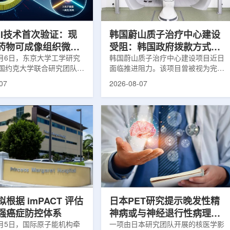
系统+核药+装备+服务协同
设计与临床优势;二是通过理性优化
，推动业务从单一产品供给
分子结构，大幅提高Lu-177标记治
整合...
疗性核药的肿瘤靶向性，...
RI技术首次验证：现
韩国蔚山质子治疗中心建设
T药物可成像组织微环
受阻：韩国政府拨款方式调
8月6日，东京大学工学研究
整影响项目推进
韩国蔚山质子治疗中心建设项目近日
国约克大学联合研究团队宣
面临推进阻力。该项目曾被视为完善
立一种利用正电子三光子衰
韩国东南部区域癌症治疗体系的关键
07
2026-08-07
几何成像原理，并首次成功
环节，但由于政府医疗财政支持方向
素比率成像(PRI)技术。
发生变化，单独获得大规模国家拨款
结合现有临床PET显像剂使
的难度明显上升。据蔚山市8月6日
为核医学影像提供观察组织
消息，蔚山市已于去年3月完成质子
新手段。利用正电子-3光子
治疗中心建设可行性研究及基本规划
一代核医学成像概念图目前
制定服务，并开始争取国家拨款。不
T扫描主要利用正电子双光子
过，韩国保健福祉部回复称，难以单
显示药物在体内的分布和积
独为蔚山市提供大型项目资金。此
但对组织缺氧等与疾病恶性
前，蔚山市曾计划通过建设质子治疗
的微环境信息捕捉有限。...
中心，构建癌症患者可在区域内完成
手术...
根据 imPACT 评估
日本PET研究提示晚发性精
强癌症防控体系
神病或与神经退行性病理相
8月5日，国际原子能机构牵
关
一项由日本研究团队开展的核医学影