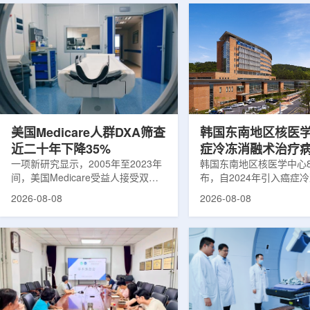
美国Medicare人群DXA筛查
韩国东南地区核医
近二十年下降35%
症冷冻消融术治疗
一项新研究显示，2005年至2023年
100例
韩国东南地区核医学中心
间，美国Medicare受益人接受双能X
布，自2024年引入癌症
射线吸收测定(DXA)检查的比例明显
以来，中心已完成超过10
2026-08-08
2026-08-08
下降，降幅达35%。DXA常用于骨密
术，共为104名癌症患者
度检测和骨质疏松相关筛查，研究结
冷冻消融术是一种微创肿
果提示，不同人群之间的筛查可及性
法。治疗过程中，医生在
差异正在扩大。研究人员分析了超过
成像引导下，将细治疗针
500万名Medicare受益人的理赔数
瘤部位，通过零下40摄
据。结果显示，DXA使用率从2005
的超低温冷冻病灶，使癌
年的每10万名受益人7255次，下降
死。由于低温冷冻本身具
至2023年的每10万名受益人4690
作用，该技术有助于减轻