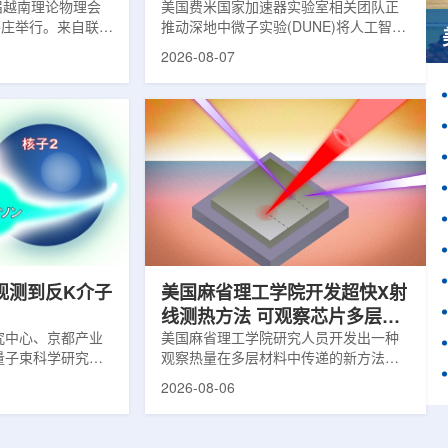
1届越南理论物理会
理能力
美国费米国家加速器实验室相关团队正
南芽庄举行。来自联合
推动深地中微子实验(DUNE)将人工智能
验室和信息技术实
和机器学习工具融入实验设计、探测器
2026-08-07
代表团参会，与越
运行与数据分析流程，以提升中微子相
国、巴基斯坦、俄
互作用识别、事件分类和探测器管理能
和日本等国家和地
力。DUNE位于长基线中微子设施，目
展交流。本届会议议
前已开始安装大型中微子探测器模块的
物理、凝聚态物理
结构元件。该实验由近探测器和远探测
物理前沿方向，同
器组成：近探测器位于费米实验室，远
物理、分子物理、
探测器设在南达科他州桑福德地下研究
、生物材料和生物
设施地下约1英里处。两个探测器都将采
广泛的议程...
用液氩时间投影室技术，用于记录中微
子...
观测到反K介子
美国麻省理工学院开发超快X射
线测热方法 可观察芯片多层结
究中心、京都产业
构热传递
美国麻省理工学院研究人员开发出一种
量子束科学研究中
观察热量在多层材料中传递的新方法，
大学、中国近代物
可用于精确测量计算机芯片等电子器件
2026-08-06
究所、京都大学、
内部的热流变化。相关研究成果已发表
拿大萨斯喀彻温大
于《自然通讯》。随着计算机芯片尺寸
成的
不断缩小、功率密度持续提高，器件过