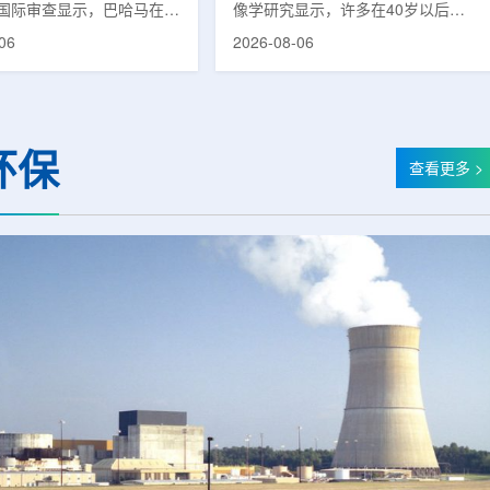
国际审查显示，巴哈马在加
像学研究显示，许多在40岁以后首
疗服务方面具备进一步提升
次出现幻觉、妄想等精神病性症状的
06
2026-08-06
次审查为该国改善癌症服务
成年人，大脑内存在与阿尔茨海默病
短诊疗等待时间并提升患者
及其他神经退行性疾病相关的蛋白异
提出了路线图。巴哈马拿骚
常沉积。研究纳入37名晚发性精神
主医院(图片：Pelow
病患者和47名年龄匹配的健康对照
dobe Stock)这项 imPACT
者。研究人员采用淀粉样蛋白PET示
环保
际原子能机构、世界卫生组
踪剂^11C-PiB，以及tau蛋白PET示
查看更多 >
卫生组织和国际癌症研究机
踪剂^18F-florzolotau，对受试者大
展，应巴哈马卫生与健康部
脑中的β-淀粉样蛋白和tau蛋白积累
，重点评估该国癌症防控能
情况进行评估。结果显示，晚发性精
需求。6月9日至11日，专
神病患者中，β-淀粉样蛋白阳性...