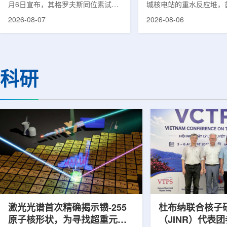
月6日宣布，其格罗夫斯同位素试验
城核电站的重水反应堆，
反应堆已在低功率状态下实现可控自
生产用于癌症治疗的放射
2026-08-07
2026-08-06
持核链式反应，达到首次临界。这一
镥-177(Lu-177)。目
进展距离该项目破土动工不到一年。
进口该原料，这给当地的
格罗夫斯同位素试验反应堆设施(图
企业如Cellbion和Futur
片：格罗夫斯)格罗夫斯低功率试验
了成本压力和供应不稳定
反应堆位于美国得克萨斯州洛克哈
内普遍认为国内生产将有
科研
特，是美国能源部反应堆试点计划下
元化的供应链并缩短运输
首个在私人土地上实现临界的反应
计划的首要目标是实现镥-
堆。根据奥克洛介绍，该设施从未开
化生产，预计在2028年
发土地起步建设，完成了土建开挖、
产，并在2031年开始全
工程建设、组件制造或采购、燃料配
后，韩国水力原子力还将
置及...
围至钴...
激光光谱首次精确揭示镄-255
杜布纳联合核子
原子核形状，为寻找超重元素
（JINR）代表