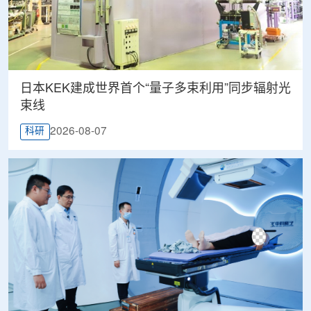
日本KEK建成世界首个“量子多束利用”同步辐射光
束线
2026-08-07
科研