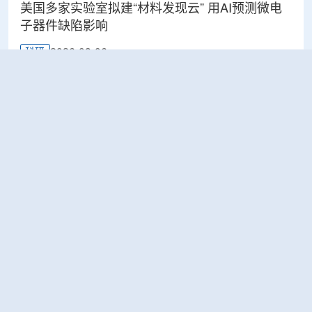
美国多家实验室拟建“材料发现云” 用AI预测微电
子器件缺陷影响
2026-08-06
科研
Rosatom选定SNIIP为辐射控制系统首席设计机
构，统管核设施放射仪表标准化与进口替代保障