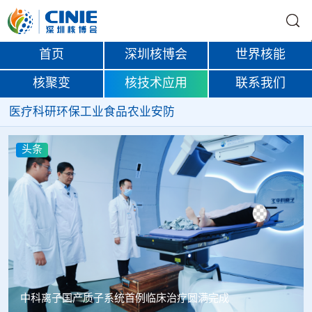
首页
深圳核博会
世界核能
核聚变
核技术应用
联系我们
医疗
科研
环保
工业
食品
农业
安防
头条
韩国忠清北道上半年农水产品放射性检测结果达标