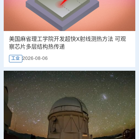
美国麻省理工学院开发超快X射线测热方法 可观
察芯片多层结构热传递
2026-08-06
工业