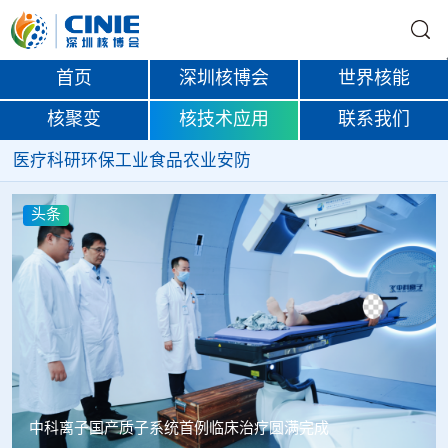
首页
深圳核博会
世界核能
核聚变
核技术应用
联系我们
医疗
科研
环保
工业
食品
农业
安防
头条
韩国忠清北道上半年农水产品放射性检测结果达标