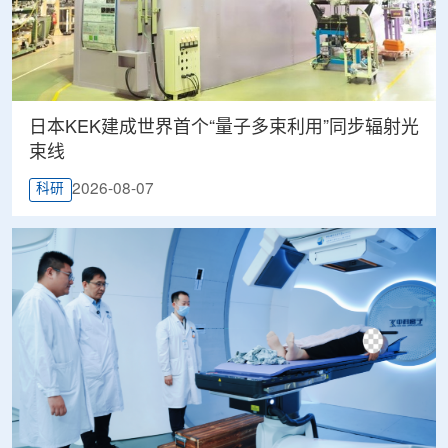
日本KEK建成世界首个“量子多束利用”同步辐射光
束线
2026-08-07
科研