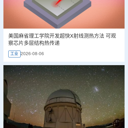
美国麻省理工学院开发超快X射线测热方法 可观
察芯片多层结构热传递
2026-08-06
工业