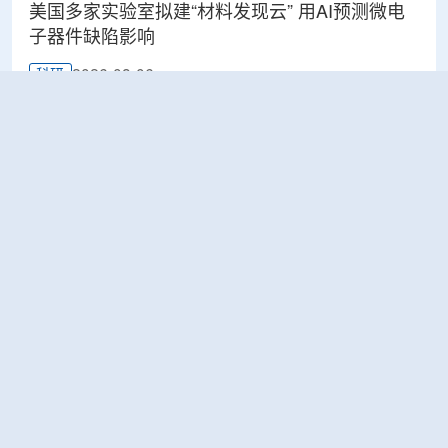
美国多家实验室拟建“材料发现云” 用AI预测微电
子器件缺陷影响
2026-08-06
科研
Rosatom选定SNIIP为辐射控制系统首席设计机
构，统管核设施放射仪表标准化与进口替代保障