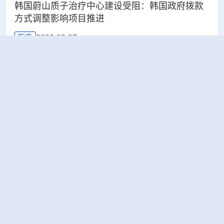
韩国蔚山质子治疗中心建设受阻：韩国政府拨款
方式调整影响项目推进
2026-08-07
医疗
太原晋源区开展辐射安全专项检查
2026-08-07
环保