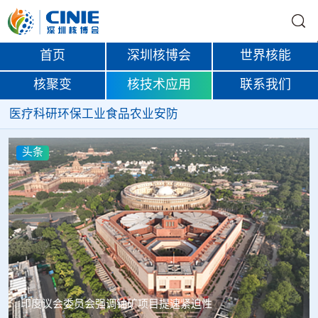
首页
深圳核博会
世界核能
核聚变
核技术应用
联系我们
医疗
科研
环保
工业
食品
农业
安防
头条
中核辐智正式设立 中国同辐持股90%打通核医疗全产业链