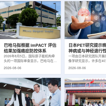
巴哈马拟根据 imPACT 评估
日本PET研究提示
结果加强癌症防控体系
神病或与神经退行
2026年8月5日，国际原子能机构牵
关
一项由日本研究团队开展
头的一项国际审查显示，巴哈马在加
像学研究显示，许多在4
强癌症治疗服务方面具备进一步提升
次出现幻觉、妄想等精神
2026-08-06
2026-08-06
空间。此次审查为该国改善癌症服务
成年人，大脑内存在与阿
协调、缩短诊疗等待时间并提升患者
及其他神经退行性疾病相
治疗效果提出了路线图。巴哈马拿骚
常沉积。研究纳入37名
玛格丽特公主医院(图片：Pelow
病患者和47名年龄匹配
Media/Adobe Stock)这项 imPACT
者。研究人员采用淀粉样蛋
评估由国际原子能机构、世界卫生组
踪剂^11C-PiB，以及tau
织/泛美卫生组织和国际癌症研究机
踪剂^18F-florzolota
构共同开展，应巴哈马卫生与健康部
脑中的β-淀粉样蛋白和ta