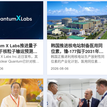
um X Labs推进量子
韩国推进核电站制备医用同
于核粒子输运预测模
位素，镥-177拟于2031年商
m X Labs Inc.近日宣布，其
业化生产
韩国正推进利用核电站生产放射性同
lear Quantum已针对核工
位素的产业化计划，医用同位素
拟中的一项瓶颈提出新方
镥-177(Lu-177)被列为首个商业化目
06
2026-08-06
将量子计算引入核粒子输运
标产品。韩国水力与原子能公司表
于支持核医学系统设计等计
示，计划优先实现Lu-177商业化生
场景。据介绍，传统粒子输
产，后续还可能将产品范围扩大至
核医学系统设计中具有重要
钴-60、氚-3和氦-3等同位素。Lu-
往往需要大量计算资源，并
177是当前全球放射性药物市场中应
运行时间，影响研发和优化
用较广的治疗性放射性同位素，可用
lear Quantum此次提出的
于前列腺癌、神经内分泌肿瘤等疾病
在把物理输运模型转化为量
相关放射性药物。此前，韩国所需