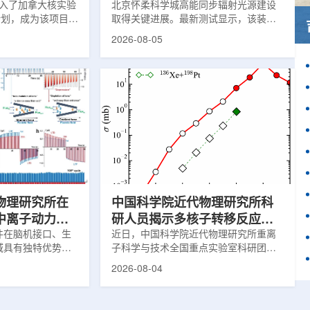
)加入了加拿大核实验
北京怀柔科学城高能同步辐射光源建设
作计划，成为该项目中
取得关键进展。最新测试显示，该装置
这项举措旨在加强
亮度以及储存环束流轨道稳定性均已达
2026-08-05
备并支持相关研
到设计要求，距离正式投入运行更近一
创新园区举行了签
步。这两项指标直接决定光源能否为科
多大学、加拿大核
研用户提供稳定、高品质的X光束，也是
公司(AECL)正
装置性能评估中的核心参数。自2025年
该学术合作计划将
9月29日加速器达到验收指标后，项目团
国家级实验室基础
队在试运行过程中持续调校设备、优化
识的渠道，合作领
束流状态。经过约9个月改进，装置关键
疗健康、环境修复
性能明显提升。储存环可理解为高能电
。此次...
子运行的环形轨道，全长约1360米。
177...
物理研究所在
中国科学院近代物理研究所科
中离子动力学
研人员揭示多核子转移反应中
新进展
件在脑机接口、生
壳效应的双向作用机制
近日，中国科学院近代物理研究所重离
域具有独特优势。
子科学与技术全国重点实验室科研团队
代物理研究所重离
与合作者揭示了壳效应在多核子转移反
2026-08-04
点实验室科研团队
应中的双向作用机制，并提出了优化的
地质大学等合作者
反应体系。该研究为在实验室中高效合
道中成功实现了稳
成丰中子核素提供了新思路。相关成果