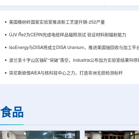
目旨在提升产能，支持美国海军相关关键项目，
回报指数——该指数
并为公司在核能领域的后续增长提供空间和基础
Arca: UR
设施条件。根据公司披露，新设施位于布鲁克菲
随 Solact
尔德帕克里奇路120号，占地约14.1087万平方英
CEO Alessa
美国橡树岭国家实验室推进新工艺提升锎-252产量
尺。工厂建成后，将整合目前分布在康涅狄格州
资者可通过指数
丹伯里和贝瑟尔三个地点的业务。该设施预计于
与 Cameco、K
ÚJV Řež为CERN完成电缆样品辐照测试 验证材料耐辐射能力
2027年初投入使用，若最终设计和租户装修工...
NuScale、X-e
IsoEnergy与DISA将成立DISA Uranium，推进美国铀回收与加工
波兰圣十字山区铀矿“突破”落空，Industria公布加方实验室结果叫
突尼斯欲借AIEA与核科技中心之力，打造非洲无损检测标杆
食品