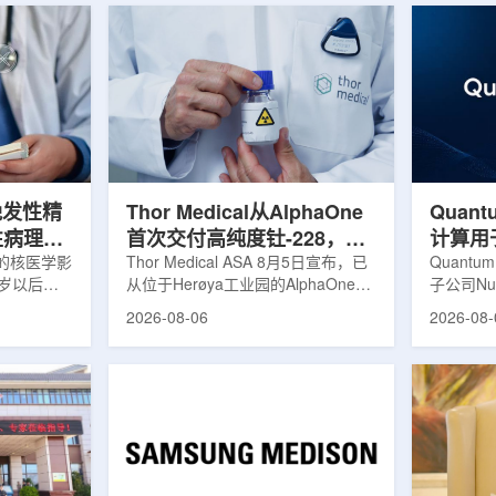
晚发性精
Thor Medical从AlphaOne
Quant
性病理相
首次交付高纯度钍-228，商
计算用
的核医学影
业供货启动
Thor Medical ASA 8月5日宣布，已
拟
Quantu
0岁以后首
从位于Herøya工业园的AlphaOne生
子公司Nuc
病性症状的
产设施完成首批高纯度钍-228(Th-
业计算模
2026-08-06
2026-08-
尔茨海默病
228)客户交付。这是该设施上周宣布
案，尝试
关的蛋白异
启动生产后完成的首次客户供货，也
预测，用
晚发性精神
标志着AlphaOne进入商业供应阶
算密集型
的健康对照
段。Thor Medical首席执行官Jasper
运模拟在
白PET示
Kurth表示，商业化生产意味着公司
作用，但
蛋白PET示
工业规模制造的开始，首批客户交付
伴随较长
u，对受试者大
表明公司已完成从产能建设到利用首
效率。Nuc
u蛋白积累
个工业规模工厂服务客户的过渡。公
技术，旨