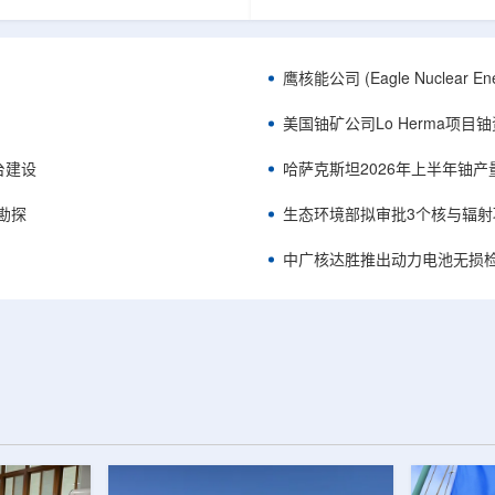
正是 Global X 铀ETF(NYSE
胜自主研发制造的电子加速器装
A，资管超50亿美元)的跟踪基准，本次
规模化量产工艺能力，双方合力
ive 定期再平衡生效。公司联合创始人兼
流程自主可控、全国产化电子束
ndro Petruzzi 称，这使被动/主题投
整产业链，标志我国彩涂行业正
鹰核能公司 (Eagle Nuclea
直接触达其 SOLO™ 微堆故事，
零VOC(挥发性有机化合物)、常
azatomprom、Centrus、Oklo、
代。中广核达胜与浙江嘉广束签
美国铀矿公司Lo Herma项目
nergy、三菱重...
钢涂装战略合作协议电子束固化是.
平台建设
哈萨克斯坦2026年上半年铀产
停勘探
生态环境部拟审批3个核与辐射
中广核达胜推出动力电池无损