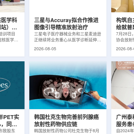
，晚发性精
司称，随着产能逐步提升，将继续满
子电路，
阳性...
足靶向α疗法领域对高纯度...
学能够直
模拟。...
核医学科
三星与Accuray拟合作推进
构筑自
州站）与
图像引导精准放射治疗
绘就普
医学诊疗
培训项目
三星电子医疗器械业务和三星麦迪逊
访中国
7月28
院核医学诊
正继续将业务重心从医学诊断延伸至
协会放射
步启动
集团首
市肿瘤医院
治疗领域。8月5日，三星HME美国
放射性药
2026-08-05
2026-08-
医学分会专
公司与美国放射外科公司Accuray宣
原市举行
高科相关代
布签署一份不具约束力的合作意向
的核心平
西省内各级
书，双方计划围绕基于容积成像的精
(以下简
员参会。启
准放射治疗解决方案开展合作探讨。
科技自立
核医学科主
根据意向书，双方拟研究将三星移动
压舱石的
生健康委员
CT扫描仪BodyTom与Accuray机器
辐党委委
会核医学分
人放射外科平台CyberKnife相结合。
席科学家
肿瘤医院党
该合作方向旨在把高分辨率三维成像
示，中国
。汪静表
能力与图像引导机器人放射外科技术
产运行，
...
连接起来，使医务人员能够更准确地
持续缩小
确...
时，以...
半年PET实
韩国杜克生物完善前列腺癌
广州泰
%，同位
放射性药物供应链
服务患者
业生产
日发布致股东
韩国放射性药物公司杜克生物于8月
自2024