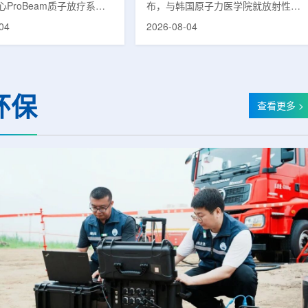
ProBeam质子放疗系统
布，与韩国原子力医学院就放射性皮
临床应用以来，该中心在
炎(Radiation-Induced Dermatitis)治
04
2026-08-04
已为超过1000名患者提供
疗剂的共同研究签署谅解备忘录
服务，连续单日治疗量超过
(MOU)。双方将基于各自的研究能力
次。根据院方公布的信息，与
与专业性，探讨放射性皮炎治疗剂的
同等规模质子中心完成千例
开发可行性，推进新药联合研究。放
的周期相比，广州泰和用时
射性皮炎是接受放射治疗的癌症患者
环保
。相关对比包括：美国埃默
中最常见的治疗相关副作用之一，表
查看更多 >
中心自2018年12月启动
现为皮肤红斑、疼痛、瘙痒、脱皮等
完成千例;俄罗斯MIBS质
症状。严重时可导致放疗日程延迟或
心自2017年9月试运行后历
中断，不仅降低患者生活质量，也对
;英国伦敦大学学院医院质子
治疗过程产生负面影响。该治疗剂近
...
期...