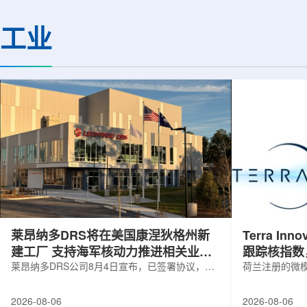
解QGP，物理学家巧妙地借助Z玻色子
定的离子忆阻效应，
作为信使。由于Z玻色子不与QGP发生
现了可编程转变的忆
工业
相互作用，它能够几乎不受影响地穿过
下一代低功耗神经形
等离子体，精确记录初始状态的信息。
提供了新的技术路径。
通过分析Z玻色子衰变产生的μ子及其反
日发表在《Small》
冲喷流的动量差异，科学家得以确定夸
托兰州重离子研究装置(HI
克在...
莱昂纳多DRS将在美国康涅狄格州新
Terra Inn
建工厂 支持海军核动力推进相关业务
跟踪核指数
增长
莱昂纳多DRS公司8月4日宣布，已签署协议，将
曝光
荷兰注册的微模块
在美国康涅狄格州布鲁克菲尔德新建一座工厂，
Innovatum Gl
用于扩大并整合其海军电力系统业务运营。该项
年8月3日开盘起
2026-08-06
2026-08-06