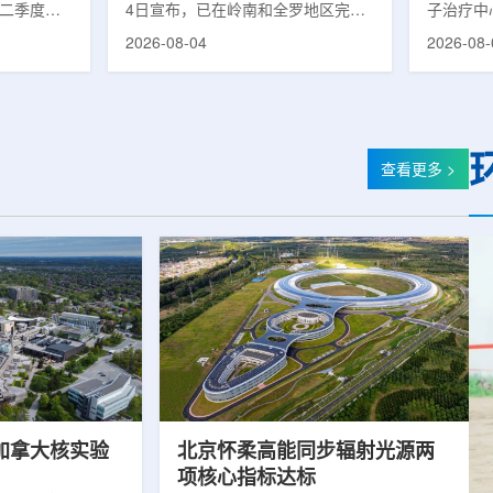
第二季度财
4日宣布，已在岭南和全罗地区完成
子治疗中心
的运营进
前列腺癌诊断用放射性药物
正式投入
2026-08-04
2026-08-
实验室部门
ProstaSeek(活性成分：18F-
19个月内
2025年同
plotupolastat)的供应链建设。该药
质子放疗
前预期，该
物靶向前列腺特异性膜抗原
100人
1400万美
(PSMA)，两地所有开展PET-CT检查
部分国际
美元。PET
并进行前列腺癌诊疗的三级综合医院
临床治疗
物制备、分
均已纳入其供应范围。据韩国卫生福
19个月
查看更多 >
密切相关。
利部国家癌症登记处数据，2023年
里质子治疗
otopes
新增前列腺癌病例达22640例，占所
后历时2年
浓缩设施已进
有癌症病例的7.8%，是男性癌症发
子治疗中
，预计将在
病率排名第六位的疾病;伴随PSMA靶
时约2年
向治疗的日益普及，对前列腺癌治...
中心自2021
加拿大核实验
北京怀柔高能同步辐射光源两
项核心指标达标