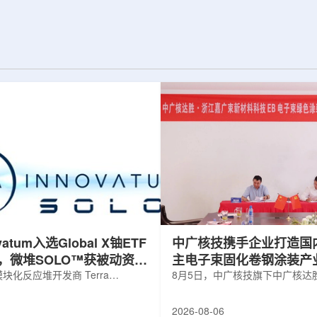
并通过精准调控实
发表于《Physics Letters B》。合成和
阻与突触功能，为
研究中子幻数126附近的丰中子核素具有
态计算硬件的开发
特殊的科学意义，这些核素的性质直接
相关成果于7月22
关系到宇宙中金、铂等重元素是如何形
期刊上。科研人员依
成的。然而，如何高效产生这些核素一
RFL)的...
直是实验上的难题。传统的熔合蒸发...
ovatum入选Global X铀ETF
中广核技携手企业打造国
，微堆SOLO™获被动资金
主电子束固化卷钢涂装产
化反应堆开发商 Terra
8月5日，中广核技旗下中广核达
obal N.V.(NASDAQ: NKLR)于2026
限公司与浙江嘉广束新材料科技
纳入 Solactive 全球铀与核部件总
子束固化卷钢涂装战略合作协议
2026-08-06