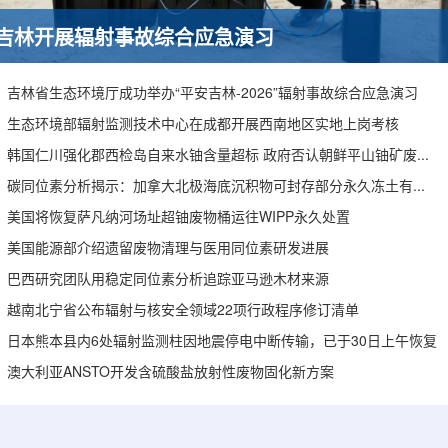
吉林开展辐射事故综合应急演习
吉林省生态环境厅成功举办“平安吉林-2026”辐射事故综合应急演习
生态环境部辐射监测技术中心在成都开展西南地区实地上岗考核
韩国仁川强化郡西检岛自来水铀含量超标 政府否认朝鲜平山铀矿废水影响
碳同位素分析揭示：加拿大北极海底沉积物可封存部分永久冻土有机碳
美国将恢复萨凡纳河场址超铀废物桶运往WIPP永久处置
美国能源部介绍遗留废物清理与医用同位素研发进展
巴西研究团队用稳定同位素分析追踪亚马逊木材来源
越南北宁省公布辐射与核安全领域22项行政程序修订清单
日本熊本县内6处辐射监测柱因地震停电中断传输，已于30日上午恢复
澳大利亚ANSTO开发含硫酸盐放射性废物固化新方案