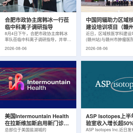
请求进行，重点评估该国癌症防控能
情况进行评估。结果显示
力和实际需求。6月9日至11日，专
神病患者中，β-淀粉样蛋白
家组访...
合肥市政协主席韩冰一行莅
中国同辐助力区域
临中科离子调研指导
建设培训项目（赣
8月4日下午，合肥市政协主席韩冰
赣州市肿瘤医院核
近日，区域核医学科建设
率队莅临中科离子调研指导，并举行
(赣州站)与赣州市肿瘤医
高质量建设项目同
座谈交流。市人大常委会副主任雍凤
疗高质量建设项目在赣州
2026-08-06
2026-08-06
山，市政协秘书长苏祥、市产投集团
同步启动。中华医学会核
董事长江鑫、市政协教科卫体委主任
家组以及中国同辐、原子
张晓峰、市工信局副局长郭梅参加。
表到院开展调研交流，江
中国科学院合肥物质科学研究院副院
医疗机构200余名医务人
长宋云涛，中科离子董事长刘璐，总
动仪式由赣州市肿瘤医院
经理陈永华，副总经理丁开忠、李
任杨传盛主持。赣州市卫
俊、光若怀陪同。韩冰一行详细了解
会副主任傅伟、中华医学
中科离子产业布局、经营情况，重点
会主任委员汪静、赣州市
围绕核医疗及高端装备关键技术突
委书记黄兴伟出席并致辞
破、成果转化落地及产业化发展等方
示，核医学在肿瘤等重大疾病
面开...
美国Intermountain Health
ASP Isotopes上
在拉斯维加斯启用新门诊诊
验室收入增长超50
所，配置PET/CT和直线加
总部位于美国盐湖城的
素浓缩设施推进商
ASP Isotopes Inc.近