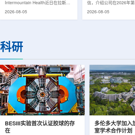
Intermountain Health近日在拉斯维
信，介绍公司在2026年
速器
加斯西南部启用一座新的门诊诊所。
务业绩公布前各业务板块
2026-08-05
2026-08-05
该诊所名为Badura Clinic，建筑面积
展。公司表示，旗下PET
约9万平方英尺，位于Spring Valley
2026年上半年有机收入较
地区，是该医疗系统在内华达州首个
期增长超过50%。按照目
新建项目。Badura Clinic为三层建
部门2026年全年收入约为
筑，于7月30日举行剪彩仪式和社区
元，高于2025年的600万
科研
开放日活动后正式开放。该诊所整合
相关业务通常与放射性药
了此前分布在拉斯维加斯谷多个地点
子影像和核医学诊断应用
的初级保健和部分专科服务，面向儿
在同位素业务方面，ASP Is
童、成人及老年患者提供更集中的医
称，其硅-28和镱-176
疗服务。根据介绍，诊所服务范围包
入商业生产前的最后阶段
括成人及...
2026年下半年交...
BESIII实验首次认证胶球的存
多伦多大学加入
在
室学术合作计划