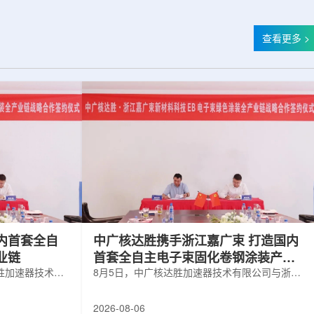
查看更多 >
内首套全自
中广核达胜携手浙江嘉广束 打造国内
业链
首套全自主电子束固化卷钢涂装产业
胜加速器技术有
链
8月5日，中广核达胜加速器技术有限公司与浙江
有限公司签署电
嘉广束新材料科技有限公司签署电子束固化卷钢
。依托中广核达
涂装战略合作协议。依托中广核达胜自主研发制
2026-08-06