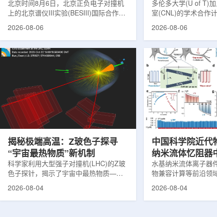
北京时间8月6日，北京正负电子对撞机
多伦多大学(U of T
上的北京谱仪III实验(BESIII)国际合作组
室(CNL)的学术合
在巴西举行的国际高能物理大会(ICHEP
的第十家参与机构。
2026-08-06
2026-08-06
2026)上，以特别大会报告的形式宣布：
加拿大的核能人才储
经过15年的持续研究，BESIII实验建立
究。在施瓦茨·赖斯曼
了证明胶球存在的完整证据链，解开了
约仪式，标志着多伦
困扰学术界近半个世纪的胶球存在之
实验室和原子能公司有限
谜。该发现不仅为量子色动力学理论提
式确立了合作关系。
供了决定性验证，也表明一类全新物质
为参学院校提供进入
形态——纯由力构成的物质的存在。原
设施、技术和专业知
子核由质子和中子组成，质子和中子又
域涵盖清洁能源、医
由夸克组成。夸克之间靠胶子传递强相
以及国家安全等多个方面
互...
揭秘极端高温：Z玻色子探寻
中国科学院近代
“宇宙最热物质”新机制
纳米流体忆阻器
科学家利用大型强子对撞机(LHC)的Z玻
调控研究方面获
水基纳米流体离子器
色子探针，揭示了宇宙中最热物质——
物兼容计算等前沿领
夸克-胶子等离子体(QGP)如何吸收能量
近期，中国科学院近
2026-08-04
2026-08-04
的新细节，并对现有理论模型提出了挑
子科学与技术全国重
战。这项研究为理解大爆炸后极早期宇
联合兰州大学、河北
宙的状态提供了重要线索。为了深入了
在单离子径迹纳米通