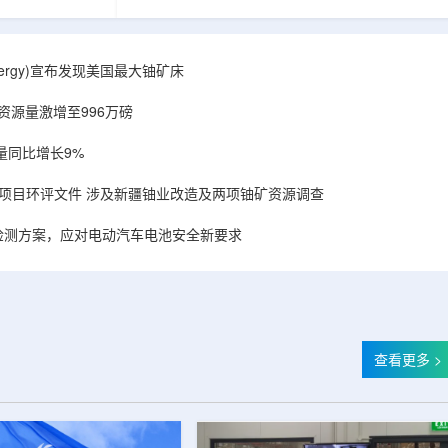
备，叠加合作方
造的电子加速器装备，叠加合作方规模化量产工
建成国内首套全
艺能力，双方合力建成国内首套全流程自主可
固化卷钢涂装完
控、全国产化电子束固化卷钢涂装完整产业链，
式进入无溶剂、
标志我国彩涂行业正式进入无溶剂、零VOC(挥发
r Energy)宣布发现美国最大铀矿床
温绿色固化新时
性有机化合物)、常温绿色固化新时代。▲中广核
署电子束固化卷
达胜与浙江嘉广束签署电子束固化卷钢涂装战略
铀资源量激增至996万磅
..
合作协议电子束固化是金属卷材涂...
量同比增长9%
项目环评文件 涉及新疆铀业改造及两项铀矿资源调查
检测方案，应对电动汽车电池安全新要求
查看更多 >