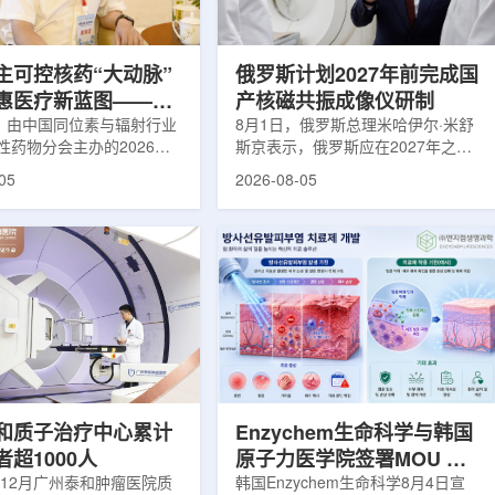
使粒子传播和随机游走动力
Lu-177完全依赖进口。由于其半衰
接在量子计算框架中表示和
期约为6.6天，从生产、运输到药物
制备和患者给药...
主可控核药“大动脉”
俄罗斯计划2027年前完成国
惠医疗新蓝图——专
产核磁共振成像仪研制
同辐总工程师、中核
日，由中国同位素与辐射行业
8月1日，俄罗斯总理米哈伊尔·米舒
性药物分会主办的2026年
斯京表示，俄罗斯应在2027年之前
席科学家刘蕴韬
物创新发展大会在山西省太
完成国产核磁共振成像仪的研制工
05
2026-08-05
。作为中核集团核技术应用
作。米舒斯京在访问克孜勒共和国咨
台，中国同辐股份有限公司
询诊断中心期间了解了相关进展。视
称：中国同辐)在推动核医疗
察中心已安装的磁共振成像设备时，
自强与普惠民生方面发挥着
他向俄罗斯卫生部长米哈伊尔·穆拉
作用。在大会间隙，中国同
什科询问国产设备研发情况。穆拉什
员、总工程师、中核集团首
科表示，相关研发工作正由俄罗斯国
刘蕴韬接受记者专访时表
家原子能公司推进，并称该设备预计
同辐将加快在建医药中心投
将在明年完成。米舒斯京随后表示，
加快智慧核医学系统布局，
希望俄罗斯明年能够拥有本国研制的
城乡核医疗资源差距。同
核磁共振成像仪。该设备若按计划
完...
和质子治疗中心累计
Enzychem生命科学与韩国
超1000人
原子力医学院签署MOU 合
年12月广州泰和肿瘤医院质
作开发放射性皮炎治疗剂
韩国Enzychem生命科学8月4日宣