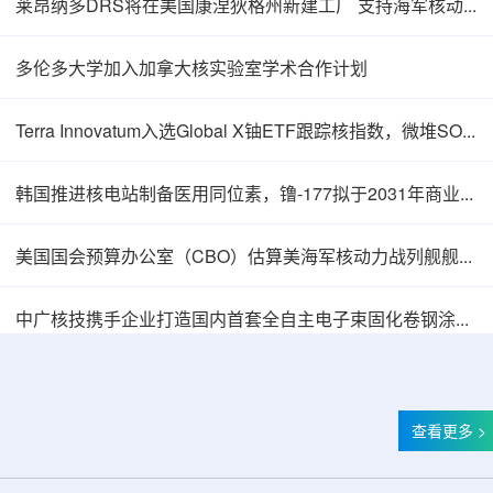
莱昂纳多DRS将在美国康涅狄格州新建工厂 支持海军核动力推进相关业务增长
多伦多大学加入加拿大核实验室学术合作计划
Terra Innovatum入选Global X铀ETF跟踪核指数，微堆SOLO™获被动资金曝光
韩国推进核电站制备医用同位素，镥-177拟于2031年商业化生产
美国国会预算办公室（CBO）估算美海军核动力战列舰舰队总成本2750亿美元
中广核技携手企业打造国内首套全自主电子束固化卷钢涂装产业链
查看更多 >