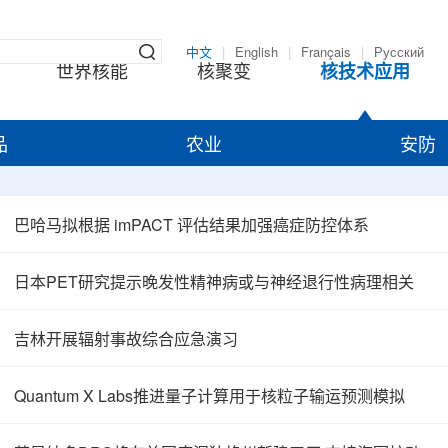
中文
|
English
|
Français
|
Русский
世界核能
核聚变
核技术应用
品
农业
安防
巴哈马拟根据 imPACT 评估结果加强癌症防控体系
日本PET研究提示晚发性精神病或与神经退行性病理相关
吉林开展辐射事故综合应急演习
Quantum X Labs推进量子计算用于核粒子输运预测模拟