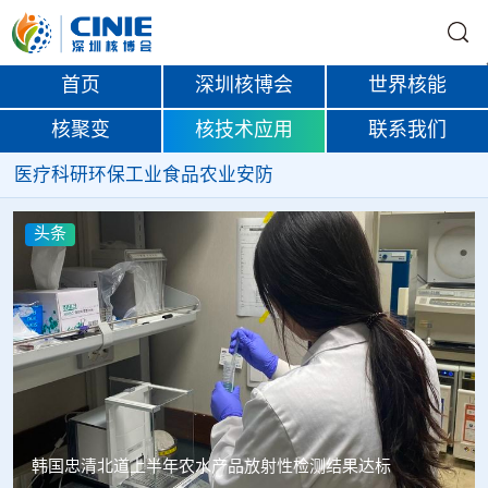
首页
深圳核博会
世界核能
核聚变
核技术应用
联系我们
医疗
科研
环保
工业
食品
农业
安防
头条
Oklo格罗夫斯同位素试验反应堆实现首次临界