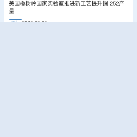
美国橡树岭国家实验室推进新工艺提升锎-252产
量
2026-08-05
工业
ÚJV Řež为CERN完成电缆样品辐照测试 验证材
料耐辐射能力