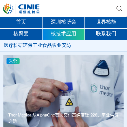
首页
深圳核博会
世界核能
核聚变
核技术应用
联系我们
医疗
科研
环保
工业
食品
农业
安防
头条
中广核达胜携手浙江嘉广束 打造国内首套全自主电子束固
化卷钢涂装产业链