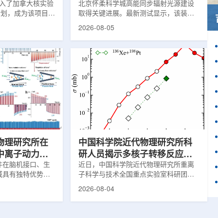
)加入了加拿大核实验
北京怀柔科学城高能同步辐射光源建设
作计划，成为该项目中
取得关键进展。最新测试显示，该装置
这项举措旨在加强
亮度以及储存环束流轨道稳定性均已达
2026-08-05
备并支持相关研
到设计要求，距离正式投入运行更近一
创新园区举行了签
步。这两项指标直接决定光源能否为科
多大学、加拿大核
研用户提供稳定、高品质的X光束，也是
公司(AECL)正
装置性能评估中的核心参数。自2025年
该学术合作计划将
9月29日加速器达到验收指标后，项目团
国家级实验室基础
队在试运行过程中持续调校设备、优化
识的渠道，合作领
束流状态。经过约9个月改进，装置关键
疗健康、环境修复
性能明显提升。储存环可理解为高能电
。此次...
子运行的环形轨道，全长约1360米。
177...
物理研究所在
中国科学院近代物理研究所科
中离子动力学
研人员揭示多核子转移反应中
新进展
件在脑机接口、生
壳效应的双向作用机制
近日，中国科学院近代物理研究所重离
域具有独特优势。
子科学与技术全国重点实验室科研团队
代物理研究所重离
与合作者揭示了壳效应在多核子转移反
2026-08-04
点实验室科研团队
应中的双向作用机制，并提出了优化的
地质大学等合作者
反应体系。该研究为在实验室中高效合
道中成功实现了稳
成丰中子核素提供了新思路。相关成果