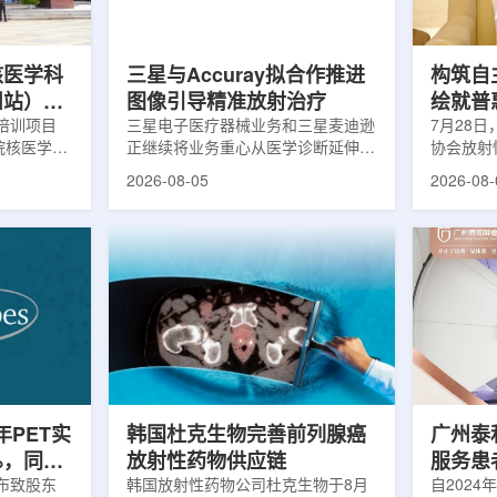
，晚发性精
司称，随着产能逐步提升，将继续满
子电路，
阳性...
足靶向α疗法领域对高纯度...
学能够直
模拟。...
核医学科
三星与Accuray拟合作推进
构筑自
州站）与
图像引导精准放射治疗
绘就普
医学诊疗
培训项目
三星电子医疗器械业务和三星麦迪逊
访中国
7月28
院核医学诊
正继续将业务重心从医学诊断延伸至
协会放射
步启动
集团首
市肿瘤医院
治疗领域。8月5日，三星HME美国
放射性药
2026-08-05
2026-08-
医学分会专
公司与美国放射外科公司Accuray宣
原市举行
高科相关代
布签署一份不具约束力的合作意向
的核心平
西省内各级
书，双方计划围绕基于容积成像的精
(以下简
员参会。启
准放射治疗解决方案开展合作探讨。
科技自立
核医学科主
根据意向书，双方拟研究将三星移动
压舱石的
生健康委员
CT扫描仪BodyTom与Accuray机器
辐党委委
会核医学分
人放射外科平台CyberKnife相结合。
席科学家
肿瘤医院党
该合作方向旨在把高分辨率三维成像
示，中国
。汪静表
能力与图像引导机器人放射外科技术
产运行，
...
连接起来，使医务人员能够更准确地
持续缩小
确...
时，以...
半年PET实
韩国杜克生物完善前列腺癌
广州泰
%，同位
放射性药物供应链
服务患者
业生产
日发布致股东
韩国放射性药物公司杜克生物于8月
自2024