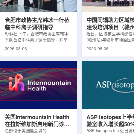
请求进行，重点评估该国癌症防控能
情况进行评估。结果显示
力和实际需求。6月9日至11日，专
神病患者中，β-淀粉样蛋白
家组访...
合肥市政协主席韩冰一行莅
中国同辐助力区域
临中科离子调研指导
建设培训项目（赣
8月4日下午，合肥市政协主席韩冰
赣州市肿瘤医院核
近日，区域核医学科建设
率队莅临中科离子调研指导，并举行
(赣州站)与赣州市肿瘤医
高质量建设项目同
座谈交流。市人大常委会副主任雍凤
疗高质量建设项目在赣州
2026-08-06
2026-08-06
山，市政协秘书长苏祥、市产投集团
同步启动。中华医学会核
董事长江鑫、市政协教科卫体委主任
家组以及中国同辐、原子
张晓峰、市工信局副局长郭梅参加。
表到院开展调研交流，江
中国科学院合肥物质科学研究院副院
医疗机构200余名医务人
长宋云涛，中科离子董事长刘璐，总
动仪式由赣州市肿瘤医院
经理陈永华，副总经理丁开忠、李
任杨传盛主持。赣州市卫
俊、光若怀陪同。韩冰一行详细了解
会副主任傅伟、中华医学
中科离子产业布局、经营情况，重点
会主任委员汪静、赣州市
围绕核医疗及高端装备关键技术突
委书记黄兴伟出席并致辞
破、成果转化落地及产业化发展等方
示，核医学在肿瘤等重大疾病
面开...
美国Intermountain Health
ASP Isotopes上
在拉斯维加斯启用新门诊诊
验室收入增长超50
所，配置PET/CT和直线加
总部位于美国盐湖城的
素浓缩设施推进商
ASP Isotopes Inc.近