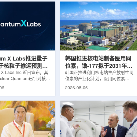
um X Labs推进量子
韩国推进核电站制备医用同
于核粒子输运预测模
位素，镥-177拟于2031年商
m X Labs Inc.近日宣布，其
业化生产
韩国正推进利用核电站生产放射性同
lear Quantum已针对核工
位素的产业化计划，医用同位素
拟中的一项瓶颈提出新方
镥-177(Lu-177)被列为首个商业化目
06
2026-08-06
将量子计算引入核粒子输运
标产品。韩国水力与原子能公司表
于支持核医学系统设计等计
示，计划优先实现Lu-177商业化生
场景。据介绍，传统粒子输
产，后续还可能将产品范围扩大至
核医学系统设计中具有重要
钴-60、氚-3和氦-3等同位素。Lu-
往往需要大量计算资源，并
177是当前全球放射性药物市场中应
运行时间，影响研发和优化
用较广的治疗性放射性同位素，可用
lear Quantum此次提出的
于前列腺癌、神经内分泌肿瘤等疾病
在把物理输运模型转化为量
相关放射性药物。此前，韩国所需