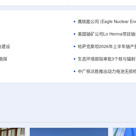
正是 Global X 铀ETF(NYSE
胜自主研发制造的电子加速器装
A，资管超50亿美元)的跟踪基准，本次
规模化量产工艺能力，双方合力
ive 定期再平衡生效。公司联合创始人兼
流程自主可控、全国产化电子束
ndro Petruzzi 称，这使被动/主题投
整产业链，标志我国彩涂行业正
鹰核能公司 (Eagle Nuclea
直接触达其 SOLO™ 微堆故事，
零VOC(挥发性有机化合物)、常
azatomprom、Centrus、Oklo、
代。中广核达胜与浙江嘉广束签
美国铀矿公司Lo Herma项目
nergy、三菱重...
钢涂装战略合作协议电子束固化是.
平台建设
哈萨克斯坦2026年上半年铀产
停勘探
生态环境部拟审批3个核与辐射
中广核达胜推出动力电池无损