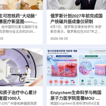
使粒子传播和随机游走动力
Lu-177完全依赖进口。由于其半衰
接在量子计算框架中表示和
期约为6.6天，从生产、运输到药物
制备和患者给药...
主可控核药“大动脉”
俄罗斯计划2027年前完成国
惠医疗新蓝图——专
产核磁共振成像仪研制
同辐总工程师、中核
日，由中国同位素与辐射行业
8月1日，俄罗斯总理米哈伊尔·米舒
性药物分会主办的2026年
斯京表示，俄罗斯应在2027年之前
席科学家刘蕴韬
物创新发展大会在山西省太
完成国产核磁共振成像仪的研制工
05
2026-08-05
。作为中核集团核技术应用
作。米舒斯京在访问克孜勒共和国咨
台，中国同辐股份有限公司
询诊断中心期间了解了相关进展。视
称：中国同辐)在推动核医疗
察中心已安装的磁共振成像设备时，
自强与普惠民生方面发挥着
他向俄罗斯卫生部长米哈伊尔·穆拉
作用。在大会间隙，中国同
什科询问国产设备研发情况。穆拉什
员、总工程师、中核集团首
科表示，相关研发工作正由俄罗斯国
刘蕴韬接受记者专访时表
家原子能公司推进，并称该设备预计
同辐将加快在建医药中心投
将在明年完成。米舒斯京随后表示，
加快智慧核医学系统布局，
希望俄罗斯明年能够拥有本国研制的
城乡核医疗资源差距。同
核磁共振成像仪。该设备若按计划
完...
和质子治疗中心累计
Enzychem生命科学与韩国
超1000人
原子力医学院签署MOU 合
年12月广州泰和肿瘤医院质
作开发放射性皮炎治疗剂
韩国Enzychem生命科学8月4日宣