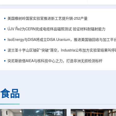
目旨在提升产能，支持美国海军相关关键项目，
回报指数——该指数
并为公司在核能领域的后续增长提供空间和基础
Arca: UR
设施条件。根据公司披露，新设施位于布鲁克菲
随 Solact
尔德帕克里奇路120号，占地约14.1087万平方英
CEO Alessa
美国橡树岭国家实验室推进新工艺提升锎-252产量
尺。工厂建成后，将整合目前分布在康涅狄格州
资者可通过指数
丹伯里和贝瑟尔三个地点的业务。该设施预计于
与 Cameco、K
ÚJV Řež为CERN完成电缆样品辐照测试 验证材料耐辐射能力
2027年初投入使用，若最终设计和租户装修工...
NuScale、X-e
IsoEnergy与DISA将成立DISA Uranium，推进美国铀回收与加工
波兰圣十字山区铀矿“突破”落空，Industria公布加方实验室结果叫
突尼斯欲借AIEA与核科技中心之力，打造非洲无损检测标杆
食品