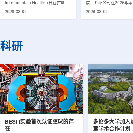
Intermountain Health近日在拉斯维
信，介绍公司在2026年
速器
加斯西南部启用一座新的门诊诊所。
务业绩公布前各业务板块
2026-08-05
2026-08-05
该诊所名为Badura Clinic，建筑面积
展。公司表示，旗下PET
约9万平方英尺，位于Spring Valley
2026年上半年有机收入较
地区，是该医疗系统在内华达州首个
期增长超过50%。按照目
新建项目。Badura Clinic为三层建
部门2026年全年收入约为
筑，于7月30日举行剪彩仪式和社区
元，高于2025年的600万
科研
开放日活动后正式开放。该诊所整合
相关业务通常与放射性药
了此前分布在拉斯维加斯谷多个地点
子影像和核医学诊断应用
的初级保健和部分专科服务，面向儿
在同位素业务方面，ASP Is
童、成人及老年患者提供更集中的医
称，其硅-28和镱-176
疗服务。根据介绍，诊所服务范围包
入商业生产前的最后阶段
括成人及...
2026年下半年交...
BESIII实验首次认证胶球的存
多伦多大学加入
在
室学术合作计划