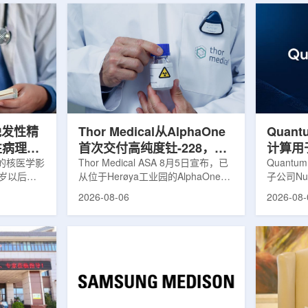
晚发性精
Thor Medical从AlphaOne
Quant
性病理相
首次交付高纯度钍-228，商
计算用
的核医学影
业供货启动
Thor Medical ASA 8月5日宣布，已
拟
Quantu
0岁以后首
从位于Herøya工业园的AlphaOne生
子公司Nuc
病性症状的
产设施完成首批高纯度钍-228(Th-
业计算模
2026-08-06
2026-08-
尔茨海默病
228)客户交付。这是该设施上周宣布
案，尝试
关的蛋白异
启动生产后完成的首次客户供货，也
预测，用
晚发性精神
标志着AlphaOne进入商业供应阶
算密集型
的健康对照
段。Thor Medical首席执行官Jasper
运模拟在
白PET示
Kurth表示，商业化生产意味着公司
作用，但
蛋白PET示
工业规模制造的开始，首批客户交付
伴随较长
u，对受试者大
表明公司已完成从产能建设到利用首
效率。Nuc
u蛋白积累
个工业规模工厂服务客户的过渡。公
技术，旨