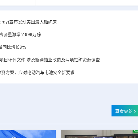
备，叠加合作方
造的电子加速器装备，叠加合作方规模化量产工
建成国内首套全
艺能力，双方合力建成国内首套全流程自主可
固化卷钢涂装完
控、全国产化电子束固化卷钢涂装完整产业链，
式进入无溶剂、
标志我国彩涂行业正式进入无溶剂、零VOC(挥发
r Energy)宣布发现美国最大铀矿床
温绿色固化新时
性有机化合物)、常温绿色固化新时代。▲中广核
署电子束固化卷
达胜与浙江嘉广束签署电子束固化卷钢涂装战略
铀资源量激增至996万磅
..
合作协议电子束固化是金属卷材涂...
量同比增长9%
项目环评文件 涉及新疆铀业改造及两项铀矿资源调查
检测方案，应对电动汽车电池安全新要求
查看更多 >