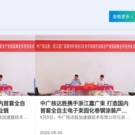
查看更多 >
内首套全自
中广核达胜携手浙江嘉广束 打造国内
业链
首套全自主电子束固化卷钢涂装产业
胜加速器技术有
链
8月5日，中广核达胜加速器技术有限公司与浙江
有限公司签署电
嘉广束新材料科技有限公司签署电子束固化卷钢
。依托中广核达
涂装战略合作协议。依托中广核达胜自主研发制
2026-08-06