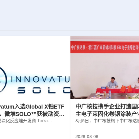
并通过精准调控实
发表于《Physics Letters B》。合成和
阻与突触功能，为
研究中子幻数126附近的丰中子核素具有
态计算硬件的开发
特殊的科学意义，这些核素的性质直接
相关成果于7月22
关系到宇宙中金、铂等重元素是如何形
期刊上。科研人员依
成的。然而，如何高效产生这些核素一
RFL)的...
直是实验上的难题。传统的熔合蒸发...
ovatum入选Global X铀ETF
中广核技携手企业打造国
，微堆SOLO™获被动资金
主电子束固化卷钢涂装产
化反应堆开发商 Terra
8月5日，中广核技旗下中广核达
obal N.V.(NASDAQ: NKLR)于2026
限公司与浙江嘉广束新材料科技
纳入 Solactive 全球铀与核部件总
子束固化卷钢涂装战略合作协议
2026-08-06