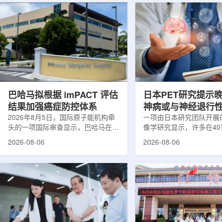
巴哈马拟根据 imPACT 评估
日本PET研究提示
结果加强癌症防控体系
神病或与神经退行
2026年8月5日，国际原子能机构牵
关
一项由日本研究团队开展
头的一项国际审查显示，巴哈马在加
像学研究显示，许多在4
强癌症治疗服务方面具备进一步提升
次出现幻觉、妄想等精神
2026-08-06
2026-08-06
空间。此次审查为该国改善癌症服务
成年人，大脑内存在与阿
协调、缩短诊疗等待时间并提升患者
及其他神经退行性疾病相
治疗效果提出了路线图。巴哈马拿骚
常沉积。研究纳入37名
玛格丽特公主医院(图片：Pelow
病患者和47名年龄匹配
Media/Adobe Stock)这项 imPACT
者。研究人员采用淀粉样蛋
评估由国际原子能机构、世界卫生组
踪剂^11C-PiB，以及tau
织/泛美卫生组织和国际癌症研究机
踪剂^18F-florzolota
构共同开展，应巴哈马卫生与健康部
脑中的β-淀粉样蛋白和ta