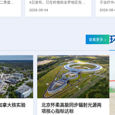
第二季度财
4日宣布，已在岭南和全罗地区完成
子治疗中心
的运营进
前列腺癌诊断用放射性药物
正式投入
2026-08-04
2026-08-
实验室部门
ProstaSeek(活性成分：18F-
19个月内
2025年同
plotupolastat)的供应链建设。该药
质子放疗
前预期，该
物靶向前列腺特异性膜抗原
100人
1400万美
(PSMA)，两地所有开展PET-CT检查
部分国际
美元。PET
并进行前列腺癌诊疗的三级综合医院
临床治疗
物制备、分
均已纳入其供应范围。据韩国卫生福
19个月
查看更多 >
密切相关。
利部国家癌症登记处数据，2023年
里质子治疗
otopes
新增前列腺癌病例达22640例，占所
后历时2年
浓缩设施已进
有癌症病例的7.8%，是男性癌症发
子治疗中
，预计将在
病率排名第六位的疾病;伴随PSMA靶
时约2年
向治疗的日益普及，对前列腺癌治...
中心自2021
加拿大核实验
北京怀柔高能同步辐射光源两
项核心指标达标