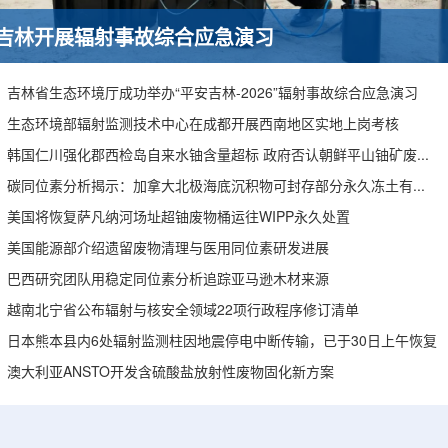
吉林开展辐射事故综合应急演习
吉林省生态环境厅成功举办“平安吉林-2026”辐射事故综合应急演习
生态环境部辐射监测技术中心在成都开展西南地区实地上岗考核
韩国仁川强化郡西检岛自来水铀含量超标 政府否认朝鲜平山铀矿废水影响
碳同位素分析揭示：加拿大北极海底沉积物可封存部分永久冻土有机碳
美国将恢复萨凡纳河场址超铀废物桶运往WIPP永久处置
美国能源部介绍遗留废物清理与医用同位素研发进展
巴西研究团队用稳定同位素分析追踪亚马逊木材来源
越南北宁省公布辐射与核安全领域22项行政程序修订清单
日本熊本县内6处辐射监测柱因地震停电中断传输，已于30日上午恢复
澳大利亚ANSTO开发含硫酸盐放射性废物固化新方案