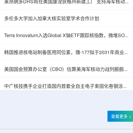
莱昂纳多DRS将在美国康涅狄格州新建工厂 支持海军核动力推进相关业务增长
多伦多大学加入加拿大核实验室学术合作计划
Terra Innovatum入选Global X铀ETF跟踪核指数，微堆SOLO™获被动资金曝光
韩国推进核电站制备医用同位素，镥-177拟于2031年商业化生产
美国国会预算办公室（CBO）估算美海军核动力战列舰舰队总成本2750亿美元
塞内加尔寻求利用核能提升农业生产力
中广核技携手企业打造国内首套全自主电子束固化卷钢涂装产业链
查看更多 >