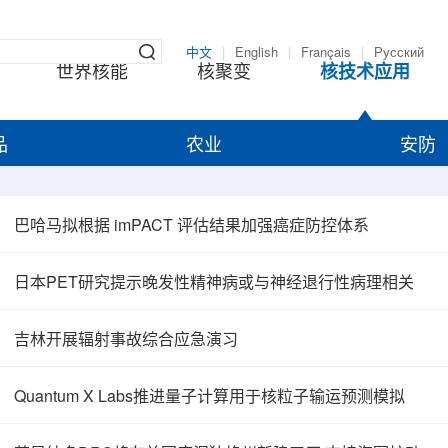
中文
|
English
|
Français
|
Русский
世界核能
核聚变
核技术应用
品
农业
安防
巴哈马拟根据 imPACT 评估结果加强癌症防控体系
日本PET研究提示晚发性精神病或与神经退行性病理相关
吉林开展辐射事故综合应急演习
Quantum X Labs推进量子计算用于核粒子输运预测模拟