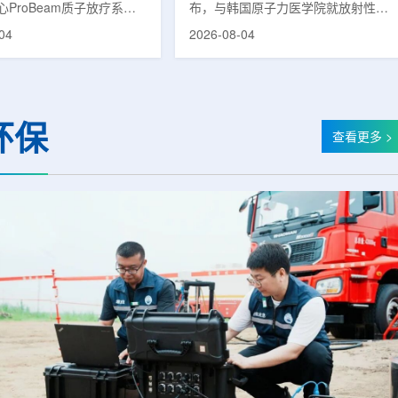
ProBeam质子放疗系统
布，与韩国原子力医学院就放射性皮
临床应用以来，该中心在
炎(Radiation-Induced Dermatitis)治
04
2026-08-04
已为超过1000名患者提供
疗剂的共同研究签署谅解备忘录
服务，连续单日治疗量超过
(MOU)。双方将基于各自的研究能力
次。根据院方公布的信息，与
与专业性，探讨放射性皮炎治疗剂的
同等规模质子中心完成千例
开发可行性，推进新药联合研究。放
的周期相比，广州泰和用时
射性皮炎是接受放射治疗的癌症患者
环保
。相关对比包括：美国埃默
中最常见的治疗相关副作用之一，表
查看更多 >
中心自2018年12月启动
现为皮肤红斑、疼痛、瘙痒、脱皮等
完成千例;俄罗斯MIBS质
症状。严重时可导致放疗日程延迟或
心自2017年9月试运行后历
中断，不仅降低患者生活质量，也对
;英国伦敦大学学院医院质子
治疗过程产生负面影响。该治疗剂近
...
期...