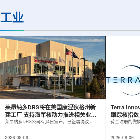
解QGP，物理学家巧妙地借助Z玻色子
定的离子忆阻效应，
作为信使。由于Z玻色子不与QGP发生
现了可编程转变的忆
工业
相互作用，它能够几乎不受影响地穿过
下一代低功耗神经形
等离子体，精确记录初始状态的信息。
提供了新的技术路径。
通过分析Z玻色子衰变产生的μ子及其反
日发表在《Small》
冲喷流的动量差异，科学家得以确定夸
托兰州重离子研究装置(HI
克在...
莱昂纳多DRS将在美国康涅狄格州新
Terra Inn
建工厂 支持海军核动力推进相关业务
跟踪核指数
增长
莱昂纳多DRS公司8月4日宣布，已签署协议，将
曝光
荷兰注册的微模块
在美国康涅狄格州布鲁克菲尔德新建一座工厂，
Innovatum Gl
用于扩大并整合其海军电力系统业务运营。该项
年8月3日开盘起
2026-08-06
2026-08-06