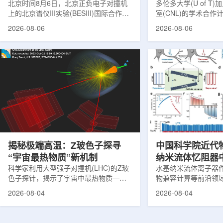
北京时间8月6日，北京正负电子对撞机
多伦多大学(U of T
上的北京谱仪III实验(BESIII)国际合作组
室(CNL)的学术合
在巴西举行的国际高能物理大会(ICHEP
的第十家参与机构。
2026-08-06
2026-08-06
2026)上，以特别大会报告的形式宣布：
加拿大的核能人才储
经过15年的持续研究，BESIII实验建立
究。在施瓦茨·赖斯曼
了证明胶球存在的完整证据链，解开了
约仪式，标志着多伦
困扰学术界近半个世纪的胶球存在之
实验室和原子能公司有限
谜。该发现不仅为量子色动力学理论提
式确立了合作关系。
供了决定性验证，也表明一类全新物质
为参学院校提供进入
形态——纯由力构成的物质的存在。原
设施、技术和专业知
子核由质子和中子组成，质子和中子又
域涵盖清洁能源、医
由夸克组成。夸克之间靠胶子传递强相
以及国家安全等多个方面
互...
揭秘极端高温：Z玻色子探寻
中国科学院近代
“宇宙最热物质”新机制
纳米流体忆阻器
科学家利用大型强子对撞机(LHC)的Z玻
调控研究方面获
水基纳米流体离子器
色子探针，揭示了宇宙中最热物质——
物兼容计算等前沿领
夸克-胶子等离子体(QGP)如何吸收能量
近期，中国科学院近
2026-08-04
2026-08-04
的新细节，并对现有理论模型提出了挑
子科学与技术全国重
战。这项研究为理解大爆炸后极早期宇
联合兰州大学、河北
宙的状态提供了重要线索。为了深入了
在单离子径迹纳米通