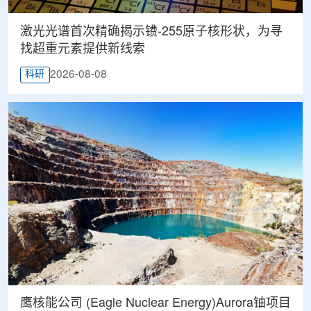
激光光谱首次精确揭示镄-255原子核形状，为寻
找超重元素提供新线索
2026-08-08
科研
鹰核能公司 (Eagle Nuclear Energy)Aurora铀项目