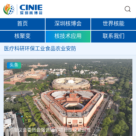
首页
深圳核博会
世界核能
核聚变
核技术应用
联系我们
医疗
科研
环保
工业
食品
农业
安防
头条
中核辐智正式设立 中国同辐持股90%打通核医疗全产业链