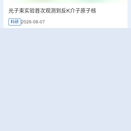
光子束实验首次观测到反K介子原子核
2026-08-07
科研
韩国忠清北道上半年农水产品放射性检测结果达
标