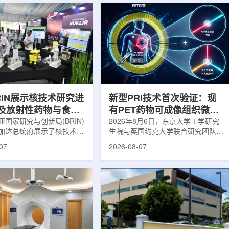
RIN展示核技术研究进
新型PRI技术首次验证：现
及放射性药物与食品
有PET药物可成像组织微环
用
国家研究与创新局(BRIN)
境
2026年8月6日，东京大学工学研究
加达总统府展示了核技术研
生院与英国约克大学联合研究团队宣
BRIN局长阿里夫·萨特里亚
布，已建立一种利用正电子三光子衰
07
2026-08-07
关技术属于和平利用核能范
变的新型几何成像原理，并首次成功
方向不仅包括能源，也覆盖
验证正电子素比率成像(PRI)技术。
康等领域。在健康领域，
该方法可结合现有临床PET显像剂使
正在开发用于核医学的放射性
用，有望为核医学影像提供观察组织
类药物含有放射性物质，可
微环境的新手段。利用正电子-3光子
诊断和治疗。阿里夫表示，
衰变的下一代核医学成像概念图目前
物研发对癌症识别和治疗具
临床PET扫描主要利用正电子双光子
义。在食品领域，BRIN将
湮灭过程显示药物在体内的分布和积