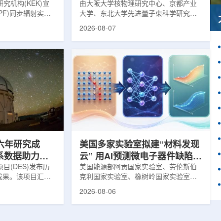
究机构(KEK)宣
由大阪大学核物理研究中心、京都产业
PF)同步辐射实验
大学、东北大学先进量子束科学研究中
-11B光束线已建成世
心、高丽大学、岐阜大学、中国近代物
2026-08-07
光束线，可实现硬X
理研究所、理化学研究所、京都大学、
光束的同步利用。据
台湾中央研究院和加拿大萨斯喀彻温大
-11B由同步辐射学术
学等机构研究人员组成的
设。该网络由大学
LEPS2/Solenoid合作组，首次利用光子
使用、联合研究中
束实验观测到含有反K介子的原子核。这
成，定位为科研和
一成果为确认反K介子原子核的存在提供
束线的主要特点在
了新的实验证据，也为理解高密度核物
件下同时使用硬X射
质和中性子星内部结构提供了重要线
过去需要分别开展的
索。研究团队在日本兵库县大型同步辐
射设施SP...
六年研究成
美国多家实验室拟建“材料发现
星系数据助力约
云” 用AI预测微电子器件缺陷影
目(DES)发布历
响
美国能源部阿贡国家实验室、劳伦斯伯
成果。该项目汇总
克利国家实验室、橡树岭国家实验室和
2013年至2019
西北大学的研究人员正计划开发材料发
2026-08-06
天文图像，记录了
现云平台，利用基于物理学原理的人工
个星系团以及3000
智能框架，预测微小缺陷如何影响微电
用于研究宇宙加速
子器件的性能和寿命。材料发现云可视