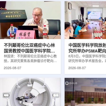
不列颠哥伦比亚癌症中心林
中国医学科学院放
国贤教授中国医学科学院放
究所举办PSMA靶
射医学研究所开展学术交流
林国贤：不列颠哥伦比亚癌症中心教
药物学术报告会
8月3日，中国医学科学
授，其研究聚焦各类肿瘤诊疗靶向放
研究所举办学术报告会，
射性药物开发，迄今已主导/参与发
温哥华不列颠哥伦比亚癌
2026-08-07
2026-08-07
表135余篇同行评议期刊论文，提交
贤教授作题为《用于前列
30余项放射性药物相关专利申请，
治疗的前列腺特异性膜抗
完成自研7款放射性药物的临床转
性药物开发》的学术报告
化，用于多种肿瘤诊疗。报告会上，
取线上线下结合方式举行
林国贤教授基于其团队多年的前沿探
分科研人员和研究生参加
索，系统梳理了针对前列腺癌靶点
授长期从事肿瘤诊疗靶向
PSMA的核药相关研究进展：一是F-
开发研究，已主导或参与发
18标记PSMA靶向PET显像剂的分子
篇同行评议期刊论文，提