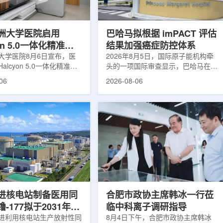
于食品保鲜，重点包括出口
累情况，但对组织缺氧等与疾病恶性
照处理。阿里夫介绍，一些
程度相关的微环境信息捕捉有限。...
.
洲大学医院启用
巴哈马拟根据 imPACT 评估
yon 5.0一体化精准放
结果加强癌症防控体系
方案
大学医院8月6日宣布，医
2026年8月5日，国际原子能机构牵
alcyon 5.0一体化精准放
头的一项国际审查显示，巴哈马在加
决方案，并开始全面用于患
强癌症治疗服务方面具备进一步提升
06
2026-08-06
该系统将高清高速图像采
空间。此次审查为该国改善癌症服务
由度患者位置校正和无标记
协调、缩短诊疗等待时间并提升患者
管理整合到同一治疗流程
治疗效果提出了路线图。巴哈马拿骚
提升图像引导放射治疗的精
玛格丽特公主医院(图片：Pelow
全性。此次实施方案以
Media/Adobe Stock)这项 imPACT
on系统软件5.0版本为基础，集
评估由国际原子能机构、世界卫生组
率锥形束CT成像系统
织/泛美卫生组织和国际癌症研究机
Sight、六自由度患者定位台
构共同开展，应巴哈马卫生与健康部
ic Couch，以及表面引导放
请求进行，重点评估该国癌症防控能
IDENTIFY。亚洲大学医
力和实际需求。6月9日至11日，专
院是韩国首...
家组访...
进核电站制备医用同
合肥市政协主席韩冰一行莅
-177拟于2031年商
临中科离子调研指导
产
进利用核电站生产放射性同
8月4日下午，合肥市政协主席韩冰