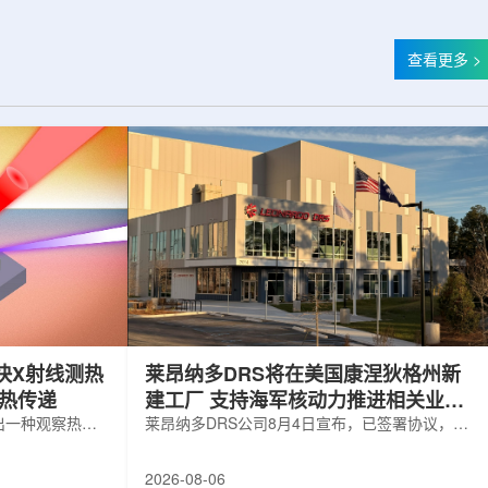
查看更多 >
快X射线测热
莱昂纳多DRS将在美国康涅狄格州新
构热传递
建工厂 支持海军核动力推进相关业务
出一种观察热量
增长
莱昂纳多DRS公司8月4日宣布，已签署协议，将
用于精确测量计
在美国康涅狄格州布鲁克菲尔德新建一座工厂，
变化。相关研究
用于扩大并整合其海军电力系统业务运营。该项
2026-08-06