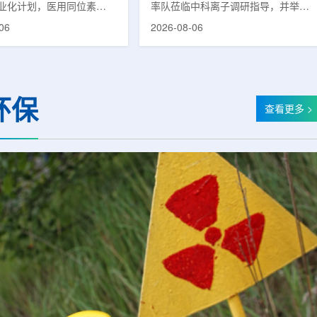
业化计划，医用同位素
率队莅临中科离子调研指导，并举行
(Lu-177)被列为首个商业化目
座谈交流。市人大常委会副主任雍凤
06
2026-08-06
韩国水力与原子能公司表
山，市政协秘书长苏祥、市产投集团
先实现Lu-177商业化生
董事长江鑫、市政协教科卫体委主任
还可能将产品范围扩大至
张晓峰、市工信局副局长郭梅参加。
氚-3和氦-3等同位素。Lu-
中国科学院合肥物质科学研究院副院
当前全球放射性药物市场中应
长宋云涛，中科离子董事长刘璐，总
环保
治疗性放射性同位素，可用
经理陈永华，副总经理丁开忠、李
查看更多 >
癌、神经内分泌肿瘤等疾病
俊、光若怀陪同。韩冰一行详细了解
性药物。此前，韩国所需
中科离子产业布局、经营情况，重点
7完全依赖进口。由于其半衰
围绕核医疗及高端装备关键技术突
.6天，从生产、运输到药物
破、成果转化落地及产业化发展等方
给药...
面开...