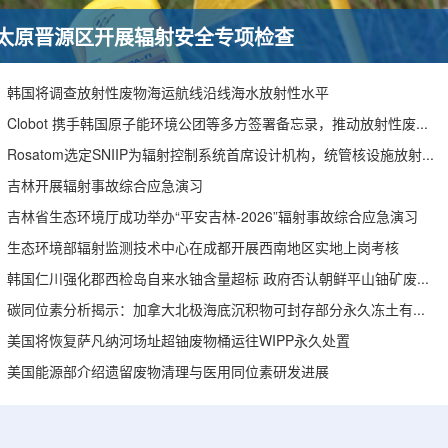
太原晋源区开展辐射安全专项检查
韩国将调查放射性废物海运航线沿线海水放射性水平
Clobot 携手韩国原子能环境公团等多方签署备忘录，推动放射性废物安全管理多机型机器人示范
Rosatom选定SNIIP为辐射控制系统首席设计机构，统管核设施放射仪表标准化与进口替代保障
吉林开展辐射事故综合应急演习
吉林省生态环境厅成功举办“平安吉林-2026”辐射事故综合应急演习
生态环境部辐射监测技术中心在成都开展西南地区实地上岗考核
韩国仁川强化郡西检岛自来水铀含量超标 政府否认朝鲜平山铀矿废水影响
碳同位素分析揭示：加拿大北极海底沉积物可封存部分永久冻土有机碳
美国将恢复萨凡纳河场址超铀废物桶运往WIPP永久处置
美国能源部介绍遗留废物清理与医用同位素研发进展