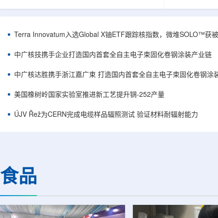
安全和防护管理办法》第五十四条有关规定，现
核西部地勘中
将各省级生态环境主管部门报送的、已获得豁免
地质研究院，
备案证明文件的活动，以及活动中涉及的射线装
油测井地质研
置、放射源或非密封放射性物质予以公告。随公
内油气测井成
Terra Innovatum入选Global X铀ETF跟踪核指数，微堆SOLO
告发布的汇总表共列出66项备案记录，涉及山
验、智能测井
东、天津、上海、河北、四川、甘肃、安徽、河
析等成熟技术
中广核技携手企业打造国内首套全自主电子束固化卷钢涂装产业链
南、辽宁等地相关单位。备案内容涵盖...
气盆地铀矿勘查
中广核达胜携手浙江嘉广束 打造国内首套全自主电子束固化卷钢涂
美国橡树岭国家实验室推进新工艺提升锎-252产量
ÚJV Řež为CERN完成电缆样品辐照测试 验证材料耐辐射能力
食品