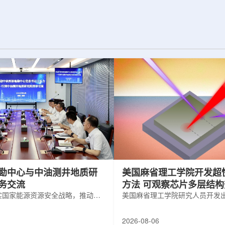
为了实现DES，
化图，这是一个基于物理学原理的人工
极其灵敏的5.7亿
智能框架，它整合了实验数据、模拟和
m，并将其安装在位
高性能计算，用于预测微小缺陷如何影
美国国家科学基金
响微电子器件的性能和寿命。(图片由
文台的布兰科4米望
ChatGPT 提供。)微电子器件广泛用于
r Hahn/费米国家
智能手机、笔记本电脑、安全通信和人
工...
勘中心与中油测井地质研
美国麻省理工学院开发超
务交流
方法 可观察芯片多层结
实国家能源资源安全战略，推动油
美国麻省理工学院研究人员开发
地质勘查技术互融互通，促进跨行
在多层材料中传递的新方法，可
享与关键技术联合攻关，近日，中
算机芯片等电子器件内部的热流
2026-08-06