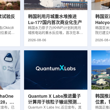
，并完成7
准定位，能实现动态适配、精准治
核技术用
转化，应用
疗。设备运行平稳低噪，治疗控制软
水果的辐
件运...
进口国要..
素试验反
韩国利用月城重水堆推进
韩国亚
Lu-177国内首次商业化生产
Halc
klo)8
韩国水力原子力(KHNP)计划利用月
射治疗
韩国亚洲
同位素试验
城核电站的重水反应堆，首次在本土
院已建立H
实现可控自
生产用于癌症治疗的放射性同位素
射治疗解
2026-08-06
2026-08-
临界。这一
镥-177(Lu-177)。目前韩国完全依赖
者治疗。
不到一年。
进口该原料，这给当地的放射性药物
集、六自
堆设施(图
企业如Cellbion和FutureChem带来
实时运动
低功率试验
了成本压力和供应不稳定因素。行业
中，用于
州洛克哈
内普遍认为国内生产将有助于构建多
准度和安
试点计划下
元化的供应链并缩短运输时间。此次
Halcy
界的反应
计划的首要目标是实现镥-177的商业
成高分辨
设施从未开
化生产，预计在2028年进行试生
Hyper
土建开挖、
产，并在2031年开始全面量产。之
Dynam
购、燃料配
后，韩国水力原子力还将扩大生产范
射治疗系统
围至钴...
院表示，该
phaOne
Quantum X Labs推进量子
韩国推
28，商
计算用于核粒子输运预测模
位素，镥
月5日宣布，已
拟
Quantum X Labs Inc.近日宣布，其
业化生
韩国正推