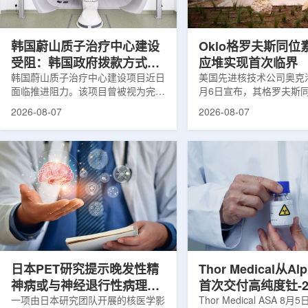
设计与临床优势;二是通过理性优化
放射性药物相关专利申请
分子结构，大幅提高Lu-177标记治
款自研放射性药物的临床
疗性核药的肿瘤靶向性，...
于多...
韩国蔚山质子治疗中心建设
Oklo格罗夫斯同位
受阻：韩国政府拨款方式调
应堆实现首次临界
整影响项目推进
韩国蔚山质子治疗中心建设项目近日
美国先进核技术公司奥克洛(O
面临推进阻力。该项目曾被视为完善
月6日宣布，其格罗夫斯
韩国东南部区域癌症治疗体系的关键
反应堆已在低功率状态下
2026-08-07
2026-08-07
环节，但由于政府医疗财政支持方向
持核链式反应，达到首次
发生变化，单独获得大规模国家拨款
进展距离该项目破土动工
的难度明显上升。据蔚山市8月6日
格罗夫斯同位素试验反应
消息，蔚山市已于去年3月完成质子
片：格罗夫斯)格罗夫斯
治疗中心建设可行性研究及基本规划
反应堆位于美国得克萨斯
制定服务，并开始争取国家拨款。不
特，是美国能源部反应堆
过，韩国保健福祉部回复称，难以单
首个在私人土地上实现临
独为蔚山市提供大型项目资金。此
堆。根据奥克洛介绍，该
前，蔚山市曾计划通过建设质子治疗
发土地起步建设，完成了
中心，构建癌症患者可在区域内完成
工程建设、组件制造或采
手术...
置及...
日本PET研究提示晚发性精
Thor Medical从Al
神病或与神经退行性病理相
首次交付高纯度钍-2
关
一项由日本研究团队开展的核医学影
业供货启动
Thor Medical ASA 8