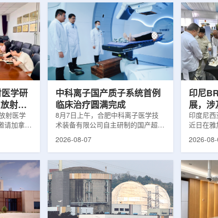
射医学研
中科离子国产质子系统首例
印尼B
向放射性
临床治疗圆满完成
展，涉
院放射医学
8月7日上午，合肥中科离子医学技
辐照应
印度尼西亚
邀请加拿大
术装备有限公司自主研制的国产超导
近日在雅
症中心林国
回旋质子治疗系统，在合肥离子医学
究成果。
2026-08-07
2026-08-
腺癌诊断与
中心完成首例临床试验受试者治疗。
表示，相
原靶向放射
这是国内首台国产超导回旋质子放射
畴，应用
。报告会采
治疗系统的重要突破。本例受试者为
粮食和健
，放射所部
肺癌患者。试验所用的超导质子治疗
BRIN
。林国贤教
系统，搭载中科离子自主研发的
药物。这
放射性药物
SC240超导回旋加速器，具有超大照
用于癌症
表135余
射野、360°全周束流配送能力。治
放射性药
交30余项
疗全程依托多模融合4D图像引导精
有重要意