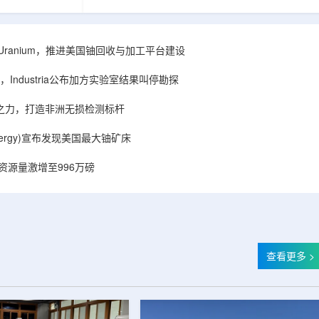
着计算机芯片尺
目旨在提升产能，支持美国海军相关关键项目，
，器件过热正成
并为公司在核能领域的后续增长提供空间和基础
统热流测量方法
设施条件。根据公司披露，新设施位于布鲁克菲
时存在局限，例
尔德帕克里奇路120号，占地约14.1087万平方英
ISA Uranium，推进美国铀回收与加工平台建设
不同材料层中的
尺。工厂建成后，将整合目前分布在康涅狄格州
难以在微小尺度
丹伯里和贝瑟尔三个地点的业务。该设施预计于
Industria公布加方实验室结果叫停勘探
..
2027年初投入使用，若最终设计和租户装修工...
心之力，打造非洲无损检测标杆
r Energy)宣布发现美国最大铀矿床
铀资源量激增至996万磅
查看更多 >