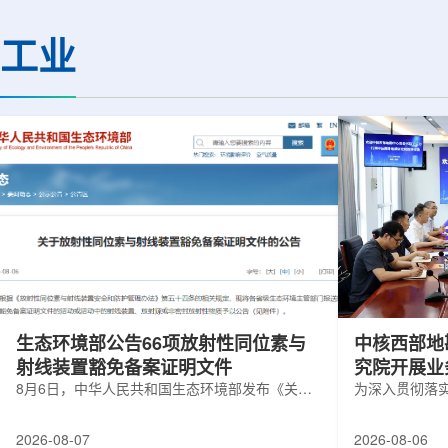
热正成为限制性能提升的重要因素。传
膨胀和宇宙结构演化。
统热流测量方法在面对真实电子器件的
费米实验室制造了一台
工业
多层结构时存在局限，例如常用的时域
像素数字相机DECa
热反射法难以区分不同材料层中的热传
于智利安第斯山脉的
输情况，红外成像等方法也难以在微小
会托洛洛山美洲际天
尺度上捕捉快速变化。为解决这一问
远镜上。(图片由Reida
题...
加速...
生态环境部公告66项放射性同位素与
中核西部地
射线装置豁免备案证明文件
究院开展业
8月6日，中华人民共和国生态环境部发布《关于
为深入贯彻落
放射性同位素与射线装置豁免备案证明文件的公
气测井与铀矿
告》。公告称，根据《放射性同位素与射线装置
业科研资源共
2026-08-07
2026-08-06