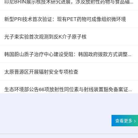
印尼BRIN展示核技术研究进展，涉及放射性药物与食品辐照应用
新型PRI技术首次验证：现有PET药物可成像组织微环境
光子束实验首次观测到反K介子原子核
韩国蔚山质子治疗中心建设受阻：韩国政府拨款方式调整影响项目推进
太原晋源区开展辐射安全专项检查
韩国忠清北道上半年农水产品放射性检测结果达
生态环境部公告66项放射性同位素与射线装置豁免备案证明文件
查看更多 >