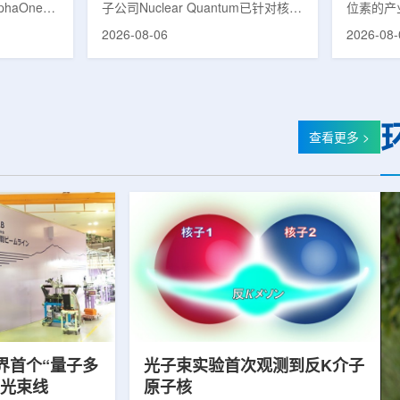
phaOne生
子公司Nuclear Quantum已针对核工
位素的产
8(Th-
业计算模拟中的一项瓶颈提出新方
镥-177
2026-08-06
2026-08-
设施上周宣布
案，尝试将量子计算引入核粒子输运
标产品。
户供货，也
预测，用于支持核医学系统设计等计
示，计划优
业供应阶
算密集型场景。据介绍，传统粒子输
产，后续
行官Jasper
运模拟在核医学系统设计中具有重要
钴-60、
意味着公司
作用，但往往需要大量计算资源，并
177是
批客户交付
伴随较长运行时间，影响研发和优化
用较广的
查看更多 >
设到利用首
效率。Nuclear Quantum此次提出的
于前列腺
的过渡。公
技术，旨在把物理输运模型转化为量
相关放射
，将继续满
子电路，使粒子传播和随机游走动力
Lu-17
..
学能够直接在量子计算框架中表示和
期约为6
模拟。...
制备和患者
界首个“量子多
光子束实验首次观测到反K介子
射光束线
原子核