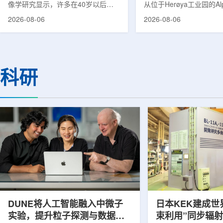
像学研究显示，许多在40岁以后首
从位于Herøya工业园的Al
次出现幻觉、妄想等精神病性症状的
产设施完成首批高纯度钍-22
2026-08-06
2026-08-06
成年人，大脑内存在与阿尔茨海默病
228)客户交付。这是该
及其他神经退行性疾病相关的蛋白异
启动生产后完成的首次客
常沉积。研究纳入37名晚发性精神
标志着AlphaOne进入商
病患者和47名年龄匹配的健康对照
段。Thor Medical首席执
者。研究人员采用淀粉样蛋白PET示
Kurth表示，商业化生产
科研
踪剂^11C-PiB，以及tau蛋白PET示
工业规模制造的开始，首
踪剂^18F-florzolotau，对受试者大
表明公司已完成从产能建
脑中的β-淀粉样蛋白和tau蛋白积累
个工业规模工厂服务客户
情况进行评估。结果显示，晚发性精
司称，随着产能逐步提升
神病患者中，β-淀粉样蛋白阳性...
足靶向α疗法领域对高纯度.
DUNE将人工智能融入中微子
日本KEK建成世
实验，提升粒子探测与数据处
束利用”同步辐