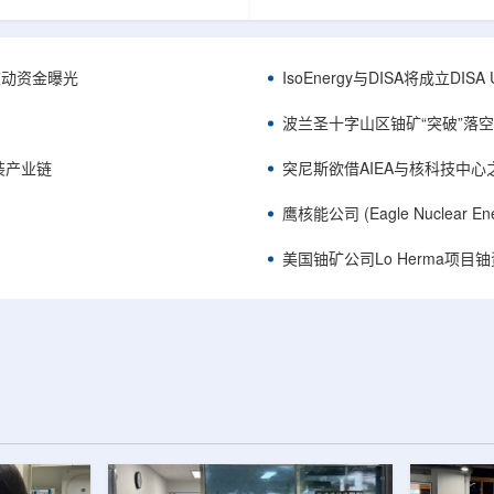
心党委书记王乐力带队赴中油测井
成果已发表于《自然通讯》。随
开展专项技术交流研讨。会上，中
寸不断缩小、功率密度持续提高
究院党委书记万金彬系统介绍了国
为限制性能提升的重要因素。传
套装备、井下探测、岩石物理实
在面对真实电子器件的多层结构
™获被动资金曝光
IsoEnergy与DISA将成立D
解释、深井探测及多源地质数据解
如常用的时域热反射法难以区分
体系，并结合实战案例分享了含油
热传输情况，红外成像等方法也
波兰圣十字山区铀矿“突破”落空，
经验。王乐力介绍了西部中...
上捕捉快速变化。为解决这一问题.
装产业链
突尼斯欲借AIEA与核科技中
鹰核能公司 (Eagle Nuclea
美国铀矿公司Lo Herma项目