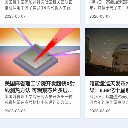
理能力
美国费米国家加速器实验室相关团队正
8月6日，高能加速器研
推动深地中微子实验(DUNE)将人工智能
布，其位于光子工厂(
和机器学习工具融入实验设计、探测器
装置的BL-11A和BL
2026-08-07
2026-08-07
运行与数据分析流程，以提升中微子相
界首个量子多束利用
互作用识别、事件分类和探测器管理能
射线与软X射线两束
力。DUNE位于长基线中微子设施，目
介绍，BL-11A和BL
前已开始安装大型中微子探测器模块的
基础设施网络合作建
结构元件。该实验由近探测器和远探测
联合使用机构及联合
器组成：近探测器位于费米实验室，远
心的同步辐射装置组
探测器设在南达科他州桑福德地下研究
教育基础设施。新光
设施地下约1英里处。两个探测器都将采
于，可在同一实验条
用液氩时间投影室技术，用于记录中微
线和软X射线，完成
子...
观...
美国麻省理工学院开发超快X射
暗能量巡天发布
线测热方法 可观察芯片多层结
果：6.69亿个
构热传递
美国麻省理工学院研究人员开发出一种
束宇宙加速膨胀
8月4日，暗能量巡天项
观察热量在多层材料中传递的新方法，
时六年的暗能量探测
可用于精确测量计算机芯片等电子器件
形成18篇相关论文，基于
2026-08-06
2026-08-06
内部的热流变化。相关研究成果已发表
年间获取的近30万张
于《自然通讯》。随着计算机芯片尺寸
6.69亿个星系、数千
不断缩小、功率密度持续提高，器件过
多颗超新星的信息，