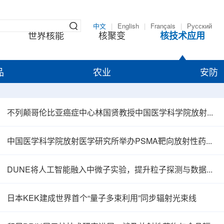
中文
|
English
|
Français
|
Русский
世界核能
核聚变
核技术应用
品
农业
安防
不列颠哥伦比亚癌症中心林国贤教授中国医学科学院放射医学研究所开展学术交流
中国医学科学院放射医学研究所举办PSMA靶向放射性药物学术报告会
DUNE将人工智能融入中微子实验，提升粒子探测与数据处理能力
日本KEK建成世界首个“量子多束利用”同步辐射光束线