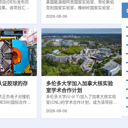
目(DES)发布历
响
美国能源部阿贡国家实验室、劳伦斯伯
成果。该项目汇总
克利国家实验室、橡树岭国家实验室和
2013年至2019
西北大学的研究人员正计划开发材料发
2026-08-06
天文图像，记录了
现云平台，利用基于物理学原理的人工
个星系团以及3000
智能框架，预测微小缺陷如何影响微电
用于研究宇宙加速
子器件的性能和寿命。材料发现云可视
为了实现DES，
化图，这是一个基于物理学原理的人工
极其灵敏的5.7亿
智能框架，它整合了实验数据、模拟和
m，并将其安装在位
高性能计算，用于预测微小缺陷如何影
美国国家科学基金
响微电子器件的性能和寿命。(图片由
文台的布兰科4米望
ChatGPT 提供。)微电子器件广泛用于
r Hahn/费米国家
智能手机、笔记本电脑、安全通信和人
工...
次认证胶球的存
多伦多大学加入加拿大核实验
室学术合作计划
京正负电子对撞机
多伦多大学(U of T)加入了加拿大核实验
ESIII)国际合作组
室(CNL)的学术合作计划，成为该项目中
理大会(ICHEP
的第十家参与机构。这项举措旨在加强
2026-08-06
大会报告的形式宣布：
加拿大的核能人才储备并支持相关研
BESIII实验建立
究。在施瓦茨·赖斯曼创新园区举行了签
整证据链，解开了
约仪式，标志着多伦多大学、加拿大核