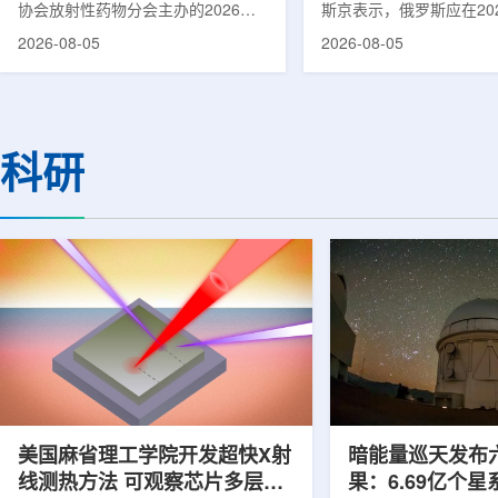
协会放射性药物分会主办的2026年
斯京表示，俄罗斯应在20
集团首席科学家刘蕴韬
放射性药物创新发展大会在山西省太
完成国产核磁共振成像仪
2026-08-05
2026-08-05
原市举行。作为中核集团核技术应用
作。米舒斯京在访问克孜
的核心平台，中国同辐股份有限公司
询诊断中心期间了解了相
(以下简称：中国同辐)在推动核医疗
察中心已安装的磁共振成
科技自立自强与普惠民生方面发挥着
他向俄罗斯卫生部长米哈
压舱石的作用。在大会间隙，中国同
什科询问国产设备研发情
科研
辐党委委员、总工程师、中核集团首
科表示，相关研发工作正
席科学家刘蕴韬接受记者专访时表
家原子能公司推进，并称
示，中国同辐将加快在建医药中心投
将在明年完成。米舒斯京
产运行，加快智慧核医学系统布局，
希望俄罗斯明年能够拥有
持续缩小城乡核医疗资源差距。同
核磁共振成像仪。该设备
时，以...
完...
美国麻省理工学院开发超快X射
暗能量巡天发布
线测热方法 可观察芯片多层结
果：6.69亿个