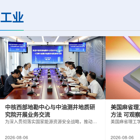
(CMS)设计和建造两台高亮度零度量能
困扰学术界近半个世
器(HL-ZDC)。该项目周期为四年，由堪
谜。该发现不仅为量
工业
萨斯大学物理与天文系教授迈克尔·默里
供了决定性验证，也
和堪萨斯大学杰出教授克里斯托夫·罗永
形态——纯由力构成
共同领导。其中，默里同时担任CMS高
子核由质子和中子组
亮度零度量能器升级项目负责人。...
由夸克组成。夸克之
互...
中核西部地勘中心与中油测井地质研
美国麻省理
究院开展业务交流
方法 可观
为深入贯彻落实国家能源资源安全战略，推动油
美国麻省理工
气测井与铀矿地质勘查技术互融互通，促进跨行
在多层材料中
业科研资源共享与关键技术联合攻关，近日，中
算机芯片等电
2026-08-06
2026-08-06