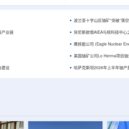
《自然通讯》。随着计算机芯片尺
目旨在提升产能，支持美国海军
功率密度持续提高，器件过热正成
并为公司在核能领域的后续增长
升的重要因素。传统热流测量方法
设施条件。根据公司披露，新设
子器件的多层结构时存在局限，例
尔德帕克里奇路120号，占地约14
波兰圣十字山区铀矿“突破”落空，
热反射法难以区分不同材料层中的
尺。工厂建成后，将整合目前分
红外成像等方法也难以在微小尺度
丹伯里和贝瑟尔三个地点的业务
装产业链
突尼斯欲借AIEA与核科技中
。为解决这一问题...
2027年初投入使用，若最终设计和
鹰核能公司 (Eagle Nuclea
美国铀矿公司Lo Herma项目
平台建设
哈萨克斯坦2026年上半年铀产