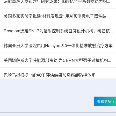
暗能量巡天发布六年研究成果：6.69亿个星系数据助力约束宇宙加速膨胀
美国多家实验室拟建“材料发现云” 用AI预测微电子器件缺陷影响
Rosatom选定SNIIP为辐射控制系统首席设计机构，统管核设施放射仪表标准化与进口替代保障
韩国亚洲大学医院启用Halcyon 5.0一体化精准放射治疗方案
美国堪萨斯大学获能源部资助 为CERN大型强子对撞机构建新一代探测器
巴哈马拟根据 imPACT 评估结果加强癌症防控体系
查看更多 >