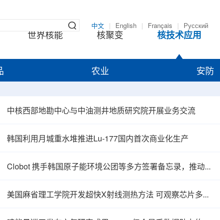
中文
|
English
|
Français
|
Русский
世界核能
核聚变
核技术应用
品
农业
安防
中核西部地勘中心与中油测井地质研究院开展业务交流
韩国利用月城重水堆推进Lu-177国内首次商业化生产
Clobot 携手韩国原子能环境公团等多方签署备忘录，推动放射性废物安全管理多机型机器人示范
美国麻省理工学院开发超快X射线测热方法 可观察芯片多层结构热传递