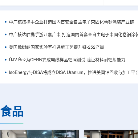
核西部地勘中心党委书记王乐力带队赴中油测井
成果已发表于
地质研究院，开展专项技术交流研讨。会上，中
寸不断缩小、
油测井地质研究院党委书记万金彬系统介绍了国
为限制性能提
内油气测井成套装备、井下探测、岩石物理实
在面对真实电
中广核技携手企业打造国内首套全自主电子束固化卷钢涂装产业链
验、智能测井解释、深井探测及多源地质数据解
如常用的时域
析等成熟技术体系，并结合实战案例分享了含油
热传输情况，
中广核达胜携手浙江嘉广束 打造国内首套全自主电子束固化卷钢涂
气盆地铀矿勘查经验。王乐力介绍了西部中...
上捕捉快速变化
美国橡树岭国家实验室推进新工艺提升锎-252产量
ÚJV Řež为CERN完成电缆样品辐照测试 验证材料耐辐射能力
IsoEnergy与DISA将成立DISA Uranium，推进美国铀回收与加工
食品