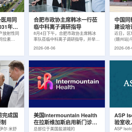
及表面引导放
请求进行，重点评估该国癌症防控能
情况进行
。亚洲大学医
力和实际需求。6月9日至11日，专
神病患者中
家组访...
备医用同
合肥市政协主席韩冰一行莅
中国同
031年商
临中科离子调研指导
建设培
产放射性同
8月4日下午，合肥市政协主席韩冰
赣州市
近日，区
同位素
率队莅临中科离子调研指导，并举行
(赣州站
高质量
为首个商业化目
座谈交流。市人大常委会副主任雍凤
疗高质量
2026-08-06
2026-08-
能公司表
山，市政协秘书长苏祥、市产投集团
同步启动
7商业化生
董事长江鑫、市政协教科卫体委主任
家组以及
围扩大至
张晓峰、市工信局副局长郭梅参加。
表到院开
素。Lu-
中国科学院合肥物质科学研究院副院
医疗机构
物市场中应
长宋云涛，中科离子董事长刘璐，总
动仪式由
位素，可用
经理陈永华，副总经理丁开忠、李
任杨传盛
肿瘤等疾病
俊、光若怀陪同。韩冰一行详细了解
会副主任
韩国所需
中科离子产业布局、经营情况，重点
会主任委
由于其半衰
围绕核医疗及高端装备关键技术突
委书记黄
运输到药物
破、成果转化落地及产业化发展等方
示，核医
面开...
前完成国
美国Intermountain Health
ASP I
研制
在拉斯维加斯启用新门诊诊
验室收
伊尔·米舒
所，配置PET/CT和直线加
总部位于美国盐湖城的
素浓缩
ASP Is