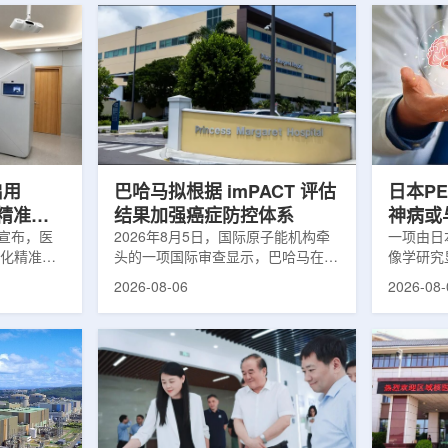
启用
巴哈马拟根据 imPACT 评估
日本P
体化精准放
结果加强癌症防控体系
神病或
日宣布，医
2026年8月5日，国际原子能机构牵
关
一项由日
一体化精准放
头的一项国际审查显示，巴哈马在加
像学研究
全面用于患
强癌症治疗服务方面具备进一步提升
次出现幻
2026-08-06
2026-08-
速图像采
空间。此次审查为该国改善癌症服务
成年人，
正和无标记
协调、缩短诊疗等待时间并提升患者
及其他神
治疗流程
治疗效果提出了路线图。巴哈马拿骚
常沉积。
射治疗的精
玛格丽特公主医院(图片：Pelow
病患者和
方案以
Media/Adobe Stock)这项 imPACT
者。研究
版本为基础，集
评估由国际原子能机构、世界卫生组
踪剂^11C
像系统
织/泛美卫生组织和国际癌症研究机
踪剂^18F
患者定位台
构共同开展，应巴哈马卫生与健康部
脑中的β-