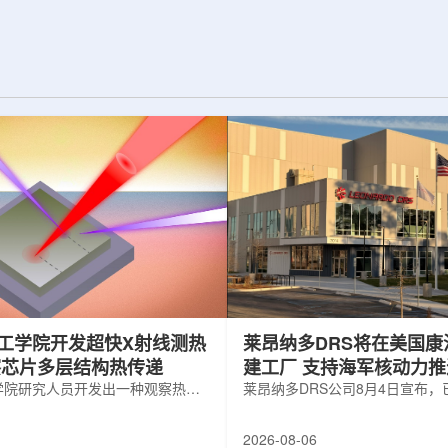
纪的胶球存在之
实验室和原子能公司有限公司(AECL)正
子色动力学理论提
式确立了合作关系。该学术合作计划将
表明一类全新物质
为参学院校提供进入国家级实验室基础
的物质的存在。原
设施、技术和专业知识的渠道，合作领
成，质子和中子又
域涵盖清洁能源、医疗健康、环境修复
间靠胶子传递强相
以及国家安全等多个方面。此次...
工学院开发超快X射线测热
莱昂纳多DRS将在美国康
察芯片多层结构热传递
建工厂 支持海军核动力
学院研究人员开发出一种观察热量
增长
莱昂纳多DRS公司8月4日宣布
传递的新方法，可用于精确测量计
在美国康涅狄格州布鲁克菲尔德
子器件内部的热流变化。相关研究
用于扩大并整合其海军电力系统
2026-08-06