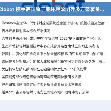
Clobot 携手韩国原子能环境公团等多方签署备忘录，推动放射性废物安全管理多机型机器人示范
Rosatom选定SNIIP为辐射控制系统首席设计机构，统管核设施放射仪表标准化与进口替代保障
吉林开展辐射事故综合应急演习
吉林省生态环境厅成功举办“平安吉林-2026”辐射事故综合应急演习
生态环境部辐射监测技术中心在成都开展西南地区实地上岗考核
韩国仁川强化郡西检岛自来水铀含量超标 政府否认朝鲜平山铀矿废水影响
碳同位素分析揭示：加拿大北极海底沉积物可封存部分永久冻土有机碳
美国将恢复萨凡纳河场址超铀废物桶运往WIPP永久处置
美国能源部介绍遗留废物清理与医用同位素研发进展
巴西研究团队用稳定同位素分析追踪亚马逊木材来源
越南北宁省公布辐射与核安全领域22项行政程序修订清单