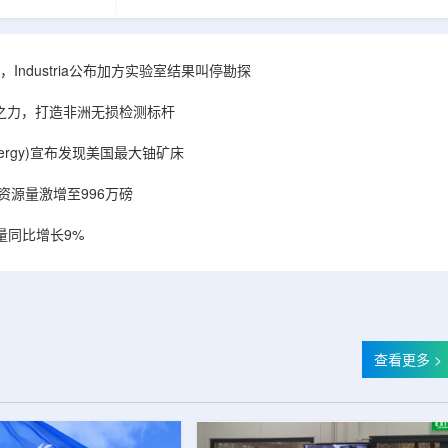
相关关键项目，
回报指数——该指数正是 Global X 铀ETF(NYSE
提供空间和基础
Arca: URA，资管超50亿美元)的跟踪基准，本次
施位于布鲁克菲
随 Solactive 定期再平衡生效。公司联合创始人兼
.1087万平方英
CEO Alessandro Petruzzi 称，这使被动/主题投
Industria公布加方实验室结果叫停勘探
布在康涅狄格州
资者可通过指数直接触达其 SOLO™ 微堆故事，
。该设施预计于
与 Cameco、Kazatomprom、Centrus、Oklo、
心之力，打造非洲无损检测标杆
租户装修工...
NuScale、X-energy、三菱重...
r Energy)宣布发现美国最大铀矿床
铀资源量激增至996万磅
量同比增长9%
查看更多 >