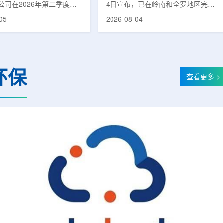
公司在2026年第二季度财
4日宣布，已在岭南和全罗地区完成
布前各业务板块的运营进
前列腺癌诊断用放射性药物
05
2026-08-04
表示，旗下PET实验室部门
ProstaSeek(活性成分：18F-
上半年有机收入较2025年同
plotupolastat)的供应链建设。该药
过50%。按照目前预期，该
物靶向前列腺特异性膜抗原
6年全年收入约为1400万美
(PSMA)，两地所有开展PET-CT检查
025年的600万美元。PET
并进行前列腺癌诊疗的三级综合医院
环保
通常与放射性药物制备、分
均已纳入其供应范围。据韩国卫生福
查看更多 >
核医学诊断应用密切相关。
利部国家癌症登记处数据，2023年
方面，ASP Isotopes
新增前列腺癌病例达22640例，占所
28和镱-176浓缩设施已进
有癌症病例的7.8%，是男性癌症发
产前的最后阶段，预计将在
病率排名第六位的疾病;伴随PSMA靶
半年交...
向治疗的日益普及，对前列腺癌治...