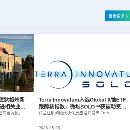
查看更多 >
涅狄格州新
Terra Innovatum入选Global X铀ETF
推进相关业务
跟踪核指数，微堆SOLO™获被动资金
，已签署协议，将
曝光
荷兰注册的微模块化反应堆开发商 Terra
新建一座工厂，
Innovatum Global N.V.(NASDAQ: NKLR)于2026
业务运营。该项
年8月3日开盘起纳入 Solactive 全球铀与核部件总
2026-08-06