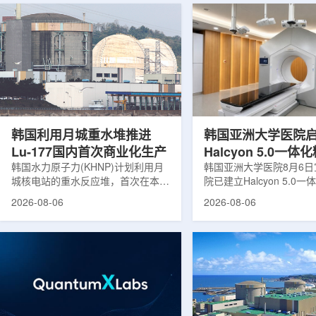
韩国利用月城重水堆推进
韩国亚洲大学医院
Lu-177国内首次商业化生产
Halcyon 5.0一
韩国水力原子力(KHNP)计划利用月
射治疗方案
韩国亚洲大学医院8月6
城核电站的重水反应堆，首次在本土
院已建立Halcyon 5.0
生产用于癌症治疗的放射性同位素
射治疗解决方案，并开始
2026-08-06
2026-08-06
镥-177(Lu-177)。目前韩国完全依赖
者治疗。该系统将高清高
进口该原料，这给当地的放射性药物
集、六自由度患者位置校
企业如Cellbion和FutureChem带来
实时运动管理整合到同一
了成本压力和供应不稳定因素。行业
中，用于提升图像引导放
内普遍认为国内生产将有助于构建多
准度和安全性。此次实施
元化的供应链并缩短运输时间。此次
Halcyon系统软件5.0
计划的首要目标是实现镥-177的商业
成高分辨率锥形束CT成
化生产，预计在2028年进行试生
HyperSight、六自由度