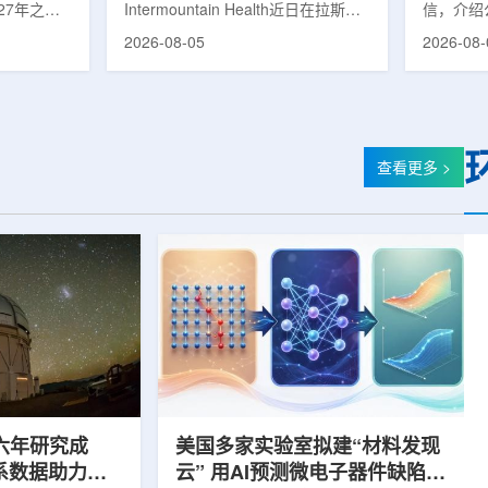
27年之前
Intermountain Health近日在拉斯维
信，介绍
速器
的研制工
加斯西南部启用一座新的门诊诊所。
务业绩公
2026-08-05
2026-08-
勒共和国咨
该诊所名为Badura Clinic，建筑面积
展。公司
关进展。视
约9万平方英尺，位于Spring Valley
2026年
像设备时，
地区，是该医疗系统在内华达州首个
期增长超
伊尔·穆拉
新建项目。Badura Clinic为三层建
部门202
况。穆拉什
筑，于7月30日举行剪彩仪式和社区
元，高于2
由俄罗斯国
开放日活动后正式开放。该诊所整合
相关业务
查看更多 >
该设备预计
了此前分布在拉斯维加斯谷多个地点
子影像和
随后表示，
的初级保健和部分专科服务，面向儿
在同位素业务
本国研制的
童、成人及老年患者提供更集中的医
称，其硅-
若按计划
疗服务。根据介绍，诊所服务范围包
入商业生
括成人及...
2026年下
六年研究成
美国多家实验室拟建“材料发现
星系数据助力约
云” 用AI预测微电子器件缺陷影