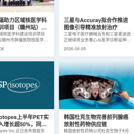
评估。结果显示，晚发性精
司称，随着产能逐步提升，将继续满
，β-淀粉样蛋白阳性...
足靶向α疗法领域对高纯度...
辐助力区域核医学科
三星与Accuray拟合作推进
训项目（赣州站）与
图像引导精准放射治疗
肿瘤医院核医学诊疗
域核医学科建设培训项目
三星电子医疗器械业务和三星麦迪逊
)与赣州市肿瘤医院核医学诊
正继续将业务重心从医学诊断延伸至
建设项目同步启动
建设项目在赣州市肿瘤医院
治疗领域。8月5日，三星HME美国
06
2026-08-05
。中华医学会核医学分会专
公司与美国放射外科公司Accuray宣
中国同辐、原子高科相关代
布签署一份不具约束力的合作意向
展调研交流，江西省内各级
书，双方计划围绕基于容积成像的精
200余名医务人员参会。启
准放射治疗解决方案开展合作探讨。
赣州市肿瘤医院核医学科主
根据意向书，双方拟研究将三星移动
主持。赣州市卫生健康委员
CT扫描仪BodyTom与Accuray机器
傅伟、中华医学会核医学分
人放射外科平台CyberKnife相结合。
员汪静、赣州市肿瘤医院党
该合作方向旨在把高分辨率三维成像
兴伟出席并致辞。汪静表
能力与图像引导机器人放射外科技术
学在肿瘤等重大疾病...
连接起来，使医务人员能够更准确地
确...
sotopes上半年PET实
韩国杜克生物完善前列腺癌
入增长超50%，同位
放射性药物供应链
设施推进商业生产
otopes Inc.近日发布致股东
韩国放射性药物公司杜克生物于8月