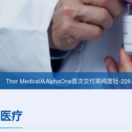
Thor Medical从AlphaOne首次交付高纯度钍-
医疗