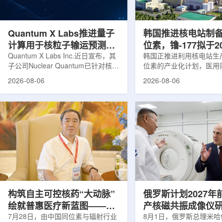
产，并在2031年开始全面量产。之
Dynamic Couch，以
后，韩国水力原子力还将扩大生产范
射治疗系统IDENTIFY
围至钴...
院表示，该院是韩国首...
Quantum X Labs推进量子
韩国推进核电站制
计算用于核粒子输运预测模
位素，镥-177拟于2
拟
Quantum X Labs Inc.近日宣布，其
业化生产
韩国正推进利用核电站生
子公司Nuclear Quantum已针对核工
位素的产业化计划，医用
业计算模拟中的一项瓶颈提出新方
镥-177(Lu-177)被列
2026-08-06
2026-08-06
案，尝试将量子计算引入核粒子输运
标产品。韩国水力与原子
预测，用于支持核医学系统设计等计
示，计划优先实现Lu-17
算密集型场景。据介绍，传统粒子输
产，后续还可能将产品范
运模拟在核医学系统设计中具有重要
钴-60、氚-3和氦-3等同位
作用，但往往需要大量计算资源，并
177是当前全球放射性药
伴随较长运行时间，影响研发和优化
用较广的治疗性放射性同
效率。Nuclear Quantum此次提出的
于前列腺癌、神经内分泌
技术，旨在把物理输运模型转化为量
相关放射性药物。此前，
子电路，使粒子传播和随机游走动力
Lu-177完全依赖进口。
学能够直接在量子计算框架中表示和
期约为6.6天，从生产、
模拟。...
制备和患者给药...
构筑自主可控核药“大动脉”
俄罗斯计划2027年
绘就普惠医疗新蓝图——专
产核磁共振成像仪
访中国同辐总工程师、中核
7月28日，由中国同位素与辐射行业
8月1日，俄罗斯总理米哈