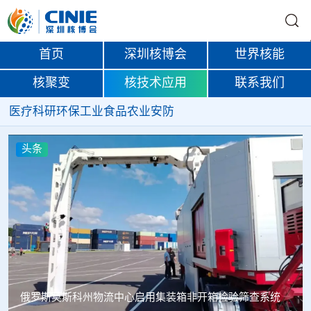
首页
深圳核博会
世界核能
核聚变
核技术应用
联系我们
医疗
科研
环保
工业
食品
农业
安防
头条
俄罗斯莫斯科州物流中心启用集装箱非开箱检验筛查系统