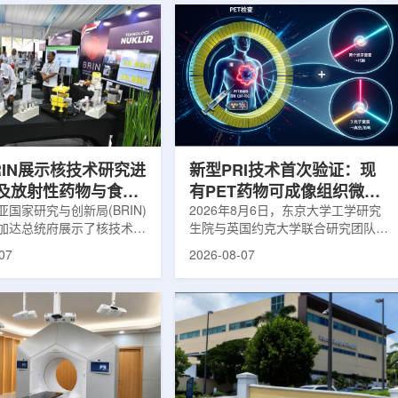
RIN展示核技术研究进
新型PRI技术首次验证：现
及放射性药物与食品
有PET药物可成像组织微环
用
国家研究与创新局(BRIN)
境
2026年8月6日，东京大学工学研究
加达总统府展示了核技术研
生院与英国约克大学联合研究团队宣
BRIN局长阿里夫·萨特里亚
布，已建立一种利用正电子三光子衰
07
2026-08-07
关技术属于和平利用核能范
变的新型几何成像原理，并首次成功
方向不仅包括能源，也覆盖
验证正电子素比率成像(PRI)技术。
康等领域。在健康领域，
该方法可结合现有临床PET显像剂使
正在开发用于核医学的放射性
用，有望为核医学影像提供观察组织
类药物含有放射性物质，可
微环境的新手段。利用正电子-3光子
诊断和治疗。阿里夫表示，
衰变的下一代核医学成像概念图目前
物研发对癌症识别和治疗具
临床PET扫描主要利用正电子双光子
义。在食品领域，BRIN将
湮灭过程显示药物在体内的分布和积