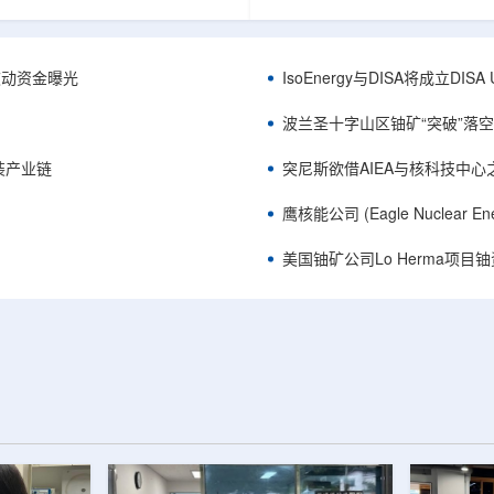
心党委书记王乐力带队赴中油测井
成果已发表于《自然通讯》。随
开展专项技术交流研讨。会上，中
寸不断缩小、功率密度持续提高
究院党委书记万金彬系统介绍了国
为限制性能提升的重要因素。传
套装备、井下探测、岩石物理实
在面对真实电子器件的多层结构
™获被动资金曝光
IsoEnergy与DISA将成立D
解释、深井探测及多源地质数据解
如常用的时域热反射法难以区分
体系，并结合实战案例分享了含油
热传输情况，红外成像等方法也
波兰圣十字山区铀矿“突破”落空，
经验。王乐力介绍了西部中...
上捕捉快速变化。为解决这一问题.
装产业链
突尼斯欲借AIEA与核科技中
鹰核能公司 (Eagle Nuclea
美国铀矿公司Lo Herma项目