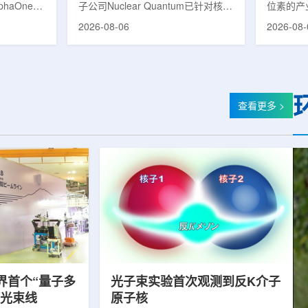
phaOne生
子公司Nuclear Quantum已针对核工
位素的产
8(Th-
业计算模拟中的一项瓶颈提出新方
镥-177
2026-08-06
2026-08-
设施上周宣布
案，尝试将量子计算引入核粒子输运
标产品。
户供货，也
预测，用于支持核医学系统设计等计
示，计划优
业供应阶
算密集型场景。据介绍，传统粒子输
产，后续
行官Jasper
运模拟在核医学系统设计中具有重要
钴-60、
意味着公司
作用，但往往需要大量计算资源，并
177是
批客户交付
伴随较长运行时间，影响研发和优化
用较广的
查看更多 >
设到利用首
效率。Nuclear Quantum此次提出的
于前列腺
的过渡。公
技术，旨在把物理输运模型转化为量
相关放射
，将继续满
子电路，使粒子传播和随机游走动力
Lu-17
..
学能够直接在量子计算框架中表示和
期约为6
模拟。...
制备和患者
界首个“量子多
光子束实验首次观测到反K介子
射光束线
原子核