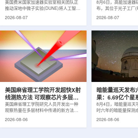
理能力
美国费米国家加速器实验室相关团队正
8月6日，高能加速器研
推动深地中微子实验(DUNE)将人工智能
布，其位于光子工厂(
和机器学习工具融入实验设计、探测器
装置的BL-11A和BL
2026-08-07
2026-08-07
运行与数据分析流程，以提升中微子相
界首个量子多束利用
互作用识别、事件分类和探测器管理能
射线与软X射线两束
力。DUNE位于长基线中微子设施，目
介绍，BL-11A和BL
前已开始安装大型中微子探测器模块的
基础设施网络合作建
结构元件。该实验由近探测器和远探测
联合使用机构及联合
器组成：近探测器位于费米实验室，远
心的同步辐射装置组
探测器设在南达科他州桑福德地下研究
教育基础设施。新光
设施地下约1英里处。两个探测器都将采
于，可在同一实验条
用液氩时间投影室技术，用于记录中微
线和软X射线，完成
子...
观...
美国麻省理工学院开发超快X射
暗能量巡天发布
线测热方法 可观察芯片多层结
果：6.69亿个
构热传递
美国麻省理工学院研究人员开发出一种
束宇宙加速膨胀
8月4日，暗能量巡天项
观察热量在多层材料中传递的新方法，
时六年的暗能量探测
可用于精确测量计算机芯片等电子器件
形成18篇相关论文，基于
2026-08-06
2026-08-06
内部的热流变化。相关研究成果已发表
年间获取的近30万张
于《自然通讯》。随着计算机芯片尺寸
6.69亿个星系、数千
不断缩小、功率密度持续提高，器件过
多颗超新星的信息，