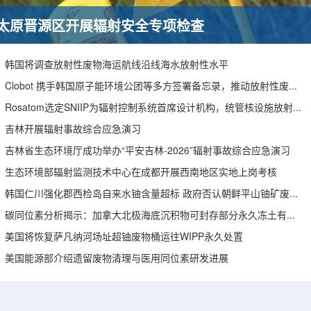
太原晋源区开展辐射安全专项检查
韩国将调查放射性废物海运航线沿线海水放射性水平
Clobot 携手韩国原子能环境公团等多方签署备忘录，推动放射性废物安全管理多机型机器人示范
Rosatom选定SNIIP为辐射控制系统首席设计机构，统管核设施放射仪表标准化与进口替代保障
吉林开展辐射事故综合应急演习
吉林省生态环境厅成功举办“平安吉林-2026”辐射事故综合应急演习
生态环境部辐射监测技术中心在成都开展西南地区实地上岗考核
韩国仁川强化郡西检岛自来水铀含量超标 政府否认朝鲜平山铀矿废水影响
碳同位素分析揭示：加拿大北极海底沉积物可封存部分永久冻土有机碳
美国将恢复萨凡纳河场址超铀废物桶运往WIPP永久处置
美国能源部介绍遗留废物清理与医用同位素研发进展