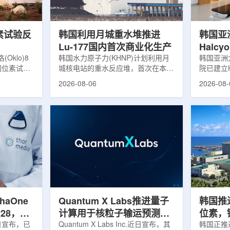
，并完成7
准定位，能实现动态适配、精准治
核技术用
转化，应用
疗。设备运行平稳低噪，治疗控制软
水果的辐
件运...
进口国要..
素试验反
韩国利用月城重水堆推进
韩国亚
Lu-177国内首次商业化生产
Halc
klo)8
韩国水力原子力(KHNP)计划利用月
射治疗
韩国亚洲
同位素试验
城核电站的重水反应堆，首次在本土
院已建立H
实现可控自
生产用于癌症治疗的放射性同位素
射治疗解
2026-08-06
2026-08-
临界。这一
镥-177(Lu-177)。目前韩国完全依赖
者治疗。
不到一年。
进口该原料，这给当地的放射性药物
集、六自
堆设施(图
企业如Cellbion和FutureChem带来
实时运动
低功率试验
了成本压力和供应不稳定因素。行业
中，用于
州洛克哈
内普遍认为国内生产将有助于构建多
准度和安
试点计划下
元化的供应链并缩短运输时间。此次
Halcy
界的反应
计划的首要目标是实现镥-177的商业
成高分辨
设施从未开
化生产，预计在2028年进行试生
Hyper
土建开挖、
产，并在2031年开始全面量产。之
Dynam
购、燃料配
后，韩国水力原子力还将扩大生产范
射治疗系统
围至钴...
院表示，该
phaOne
Quantum X Labs推进量子
韩国推
28，商
计算用于核粒子输运预测模
位素，镥
月5日宣布，已
拟
Quantum X Labs Inc.近日宣布，其
业化生
韩国正推