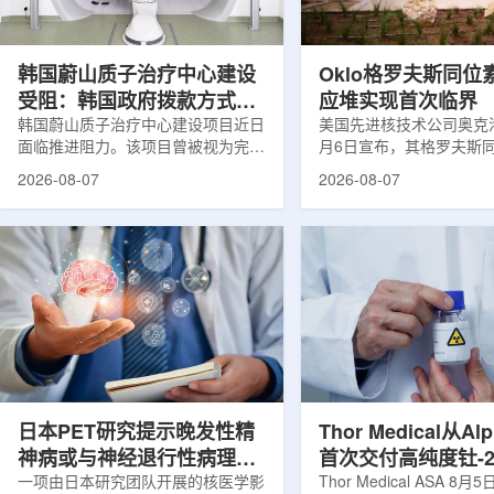
设计与临床优势;二是通过理性优化
放射性药物相关专利申请
分子结构，大幅提高Lu-177标记治
款自研放射性药物的临床
疗性核药的肿瘤靶向性，...
于多...
韩国蔚山质子治疗中心建设
Oklo格罗夫斯同位
受阻：韩国政府拨款方式调
应堆实现首次临界
整影响项目推进
韩国蔚山质子治疗中心建设项目近日
美国先进核技术公司奥克洛(O
面临推进阻力。该项目曾被视为完善
月6日宣布，其格罗夫斯
韩国东南部区域癌症治疗体系的关键
反应堆已在低功率状态下
2026-08-07
2026-08-07
环节，但由于政府医疗财政支持方向
持核链式反应，达到首次
发生变化，单独获得大规模国家拨款
进展距离该项目破土动工
的难度明显上升。据蔚山市8月6日
格罗夫斯同位素试验反应
消息，蔚山市已于去年3月完成质子
片：格罗夫斯)格罗夫斯
治疗中心建设可行性研究及基本规划
反应堆位于美国得克萨斯
制定服务，并开始争取国家拨款。不
特，是美国能源部反应堆
过，韩国保健福祉部回复称，难以单
首个在私人土地上实现临
独为蔚山市提供大型项目资金。此
堆。根据奥克洛介绍，该
前，蔚山市曾计划通过建设质子治疗
发土地起步建设，完成了
中心，构建癌症患者可在区域内完成
工程建设、组件制造或采
手术...
置及...
日本PET研究提示晚发性精
Thor Medical从Al
神病或与神经退行性病理相
首次交付高纯度钍-2
关
一项由日本研究团队开展的核医学影
业供货启动
Thor Medical ASA 8