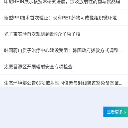
印尼BRIN展示核技术研究进展，涉及放射性药物与食品辐照应用
新型PRI技术首次验证：现有PET药物可成像组织微环境
光子束实验首次观测到反K介子原子核
韩国蔚山质子治疗中心建设受阻：韩国政府拨款方式调整影响项目推进
太原晋源区开展辐射安全专项检查
韩国忠清北道上半年农水产品放射性检测结果达
生态环境部公告66项放射性同位素与射线装置豁免备案证明文件
查看更多 >