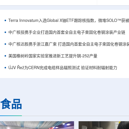
安全和防护管理办法》第五十四条有关规定，现
核西部地勘中
将各省级生态环境主管部门报送的、已获得豁免
地质研究院，
备案证明文件的活动，以及活动中涉及的射线装
油测井地质研
置、放射源或非密封放射性物质予以公告。随公
内油气测井成
Terra Innovatum入选Global X铀ETF跟踪核指数，微堆SOLO
告发布的汇总表共列出66项备案记录，涉及山
验、智能测井
东、天津、上海、河北、四川、甘肃、安徽、河
析等成熟技术
中广核技携手企业打造国内首套全自主电子束固化卷钢涂装产业链
南、辽宁等地相关单位。备案内容涵盖...
气盆地铀矿勘查
中广核达胜携手浙江嘉广束 打造国内首套全自主电子束固化卷钢涂
美国橡树岭国家实验室推进新工艺提升锎-252产量
ÚJV Řež为CERN完成电缆样品辐照测试 验证材料耐辐射能力
食品