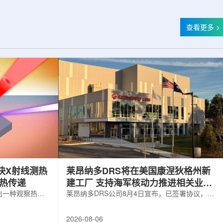
查看更多 >
快X射线测热
莱昂纳多DRS将在美国康涅狄格州新
构热传递
建工厂 支持海军核动力推进相关业务
出一种观察热量
增长
莱昂纳多DRS公司8月4日宣布，已签署协议，将
用于精确测量计
在美国康涅狄格州布鲁克菲尔德新建一座工厂，
变化。相关研究
用于扩大并整合其海军电力系统业务运营。该项
2026-08-06