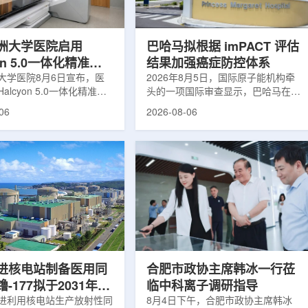
于食品保鲜，重点包括出口
累情况，但对组织缺氧等与疾病恶性
照处理。阿里夫介绍，一些
程度相关的微环境信息捕捉有限。...
.
洲大学医院启用
巴哈马拟根据 imPACT 评估
yon 5.0一体化精准放
结果加强癌症防控体系
方案
大学医院8月6日宣布，医
2026年8月5日，国际原子能机构牵
alcyon 5.0一体化精准放
头的一项国际审查显示，巴哈马在加
决方案，并开始全面用于患
强癌症治疗服务方面具备进一步提升
06
2026-08-06
该系统将高清高速图像采
空间。此次审查为该国改善癌症服务
由度患者位置校正和无标记
协调、缩短诊疗等待时间并提升患者
管理整合到同一治疗流程
治疗效果提出了路线图。巴哈马拿骚
提升图像引导放射治疗的精
玛格丽特公主医院(图片：Pelow
全性。此次实施方案以
Media/Adobe Stock)这项 imPACT
on系统软件5.0版本为基础，集
评估由国际原子能机构、世界卫生组
率锥形束CT成像系统
织/泛美卫生组织和国际癌症研究机
Sight、六自由度患者定位台
构共同开展，应巴哈马卫生与健康部
ic Couch，以及表面引导放
请求进行，重点评估该国癌症防控能
IDENTIFY。亚洲大学医
力和实际需求。6月9日至11日，专
院是韩国首...
家组访...
进核电站制备医用同
合肥市政协主席韩冰一行莅
-177拟于2031年商
临中科离子调研指导
产
进利用核电站生产放射性同
8月4日下午，合肥市政协主席韩冰