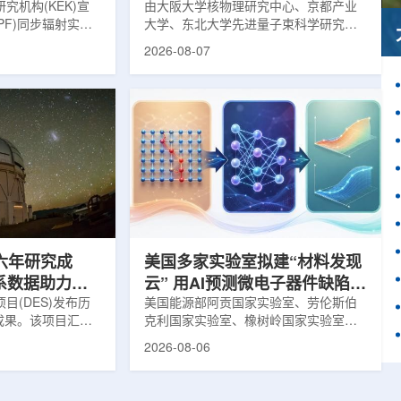
究机构(KEK)宣
由大阪大学核物理研究中心、京都产业
PF)同步辐射实验
大学、东北大学先进量子束科学研究中
-11B光束线已建成世
心、高丽大学、岐阜大学、中国近代物
2026-08-07
光束线，可实现硬X
理研究所、理化学研究所、京都大学、
光束的同步利用。据
台湾中央研究院和加拿大萨斯喀彻温大
-11B由同步辐射学术
学等机构研究人员组成的
设。该网络由大学
LEPS2/Solenoid合作组，首次利用光子
使用、联合研究中
束实验观测到含有反K介子的原子核。这
成，定位为科研和
一成果为确认反K介子原子核的存在提供
束线的主要特点在
了新的实验证据，也为理解高密度核物
件下同时使用硬X射
质和中性子星内部结构提供了重要线
过去需要分别开展的
索。研究团队在日本兵库县大型同步辐
射设施SP...
六年研究成
美国多家实验室拟建“材料发现
星系数据助力约
云” 用AI预测微电子器件缺陷影
目(DES)发布历
响
美国能源部阿贡国家实验室、劳伦斯伯
成果。该项目汇总
克利国家实验室、橡树岭国家实验室和
2013年至2019
西北大学的研究人员正计划开发材料发
2026-08-06
天文图像，记录了
现云平台，利用基于物理学原理的人工
个星系团以及3000
智能框架，预测微小缺陷如何影响微电
用于研究宇宙加速
子器件的性能和寿命。材料发现云可视