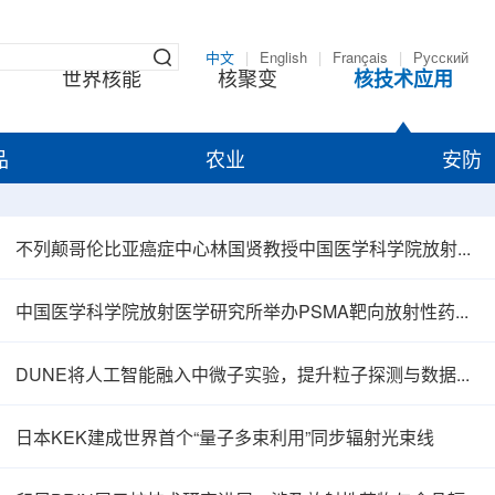
中文
|
English
|
Français
|
Русский
世界核能
核聚变
核技术应用
品
农业
安防
不列颠哥伦比亚癌症中心林国贤教授中国医学科学院放射医学研究所开展学术交流
中国医学科学院放射医学研究所举办PSMA靶向放射性药物学术报告会
DUNE将人工智能融入中微子实验，提升粒子探测与数据处理能力
日本KEK建成世界首个“量子多束利用”同步辐射光束线