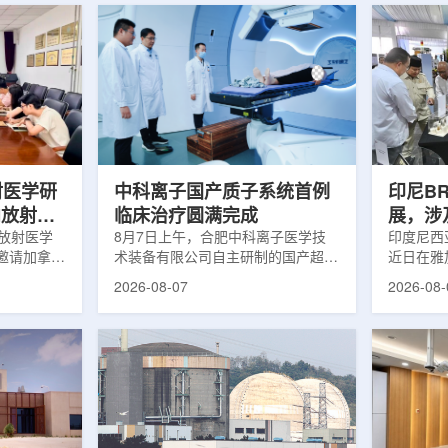
射医学研
中科离子国产质子系统首例
印尼B
向放射性
临床治疗圆满完成
展，涉
院放射医学
8月7日上午，合肥中科离子医学技
辐照应
印度尼西亚
邀请加拿大
术装备有限公司自主研制的国产超导
近日在雅
症中心林国
回旋质子治疗系统，在合肥离子医学
究成果。
2026-08-07
2026-08-
腺癌诊断与
中心完成首例临床试验受试者治疗。
表示，相
原靶向放射
这是国内首台国产超导回旋质子放射
畴，应用
。报告会采
治疗系统的重要突破。本例受试者为
粮食和健
，放射所部
肺癌患者。试验所用的超导质子治疗
BRIN
。林国贤教
系统，搭载中科离子自主研发的
药物。这
放射性药物
SC240超导回旋加速器，具有超大照
用于癌症
表135余
射野、360°全周束流配送能力。治
放射性药
交30余项
疗全程依托多模融合4D图像引导精
有重要意