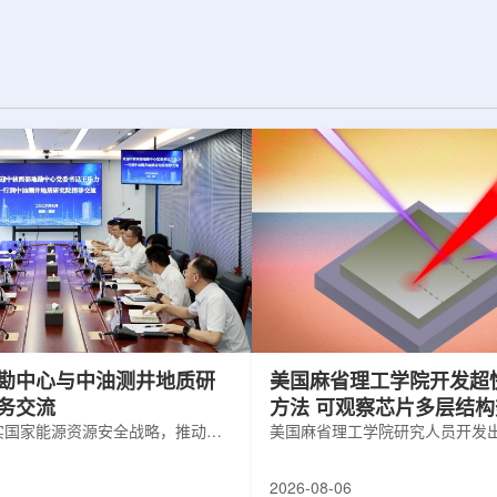
为了实现DES，
化图，这是一个基于物理学原理的人工
极其灵敏的5.7亿
智能框架，它整合了实验数据、模拟和
m，并将其安装在位
高性能计算，用于预测微小缺陷如何影
美国国家科学基金
响微电子器件的性能和寿命。(图片由
文台的布兰科4米望
ChatGPT 提供。)微电子器件广泛用于
r Hahn/费米国家
智能手机、笔记本电脑、安全通信和人
工...
勘中心与中油测井地质研
美国麻省理工学院开发超
务交流
方法 可观察芯片多层结
实国家能源资源安全战略，推动油
美国麻省理工学院研究人员开发
地质勘查技术互融互通，促进跨行
在多层材料中传递的新方法，可
享与关键技术联合攻关，近日，中
算机芯片等电子器件内部的热流
2026-08-06