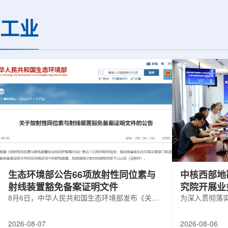
热正成为限制性能提升的重要因素。传
膨胀和宇宙结构演化。
统热流测量方法在面对真实电子器件的
费米实验室制造了一台
工业
多层结构时存在局限，例如常用的时域
像素数字相机DECa
热反射法难以区分不同材料层中的热传
于智利安第斯山脉的
输情况，红外成像等方法也难以在微小
会托洛洛山美洲际天
尺度上捕捉快速变化。为解决这一问
远镜上。(图片由Reida
题...
加速...
生态环境部公告66项放射性同位素与
中核西部地
射线装置豁免备案证明文件
究院开展业
8月6日，中华人民共和国生态环境部发布《关于
为深入贯彻落
放射性同位素与射线装置豁免备案证明文件的公
气测井与铀矿
告》。公告称，根据《放射性同位素与射线装置
业科研资源共
2026-08-07
2026-08-06