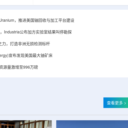
着计算机芯片尺
目旨在提升产能，支持美国海军相关关键项目，
，器件过热正成
并为公司在核能领域的后续增长提供空间和基础
统热流测量方法
设施条件。根据公司披露，新设施位于布鲁克菲
时存在局限，例
尔德帕克里奇路120号，占地约14.1087万平方英
ISA Uranium，推进美国铀回收与加工平台建设
不同材料层中的
尺。工厂建成后，将整合目前分布在康涅狄格州
难以在微小尺度
丹伯里和贝瑟尔三个地点的业务。该设施预计于
Industria公布加方实验室结果叫停勘探
..
2027年初投入使用，若最终设计和租户装修工...
心之力，打造非洲无损检测标杆
r Energy)宣布发现美国最大铀矿床
铀资源量激增至996万磅
查看更多 >