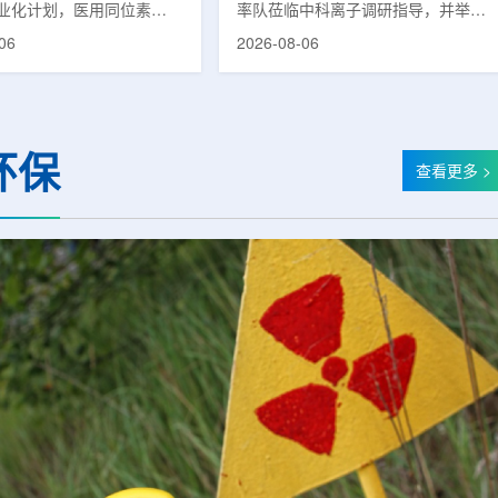
业化计划，医用同位素
率队莅临中科离子调研指导，并举行
(Lu-177)被列为首个商业化目
座谈交流。市人大常委会副主任雍凤
06
2026-08-06
韩国水力与原子能公司表
山，市政协秘书长苏祥、市产投集团
先实现Lu-177商业化生
董事长江鑫、市政协教科卫体委主任
还可能将产品范围扩大至
张晓峰、市工信局副局长郭梅参加。
氚-3和氦-3等同位素。Lu-
中国科学院合肥物质科学研究院副院
当前全球放射性药物市场中应
长宋云涛，中科离子董事长刘璐，总
环保
治疗性放射性同位素，可用
经理陈永华，副总经理丁开忠、李
查看更多 >
癌、神经内分泌肿瘤等疾病
俊、光若怀陪同。韩冰一行详细了解
性药物。此前，韩国所需
中科离子产业布局、经营情况，重点
7完全依赖进口。由于其半衰
围绕核医疗及高端装备关键技术突
.6天，从生产、运输到药物
破、成果转化落地及产业化发展等方
给药...
面开...