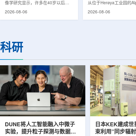
像学研究显示，许多在40岁以后首
从位于Herøya工业园的Al
次出现幻觉、妄想等精神病性症状的
产设施完成首批高纯度钍-22
2026-08-06
2026-08-06
成年人，大脑内存在与阿尔茨海默病
228)客户交付。这是该
及其他神经退行性疾病相关的蛋白异
启动生产后完成的首次客
常沉积。研究纳入37名晚发性精神
标志着AlphaOne进入商
病患者和47名年龄匹配的健康对照
段。Thor Medical首席执
者。研究人员采用淀粉样蛋白PET示
Kurth表示，商业化生产
科研
踪剂^11C-PiB，以及tau蛋白PET示
工业规模制造的开始，首
踪剂^18F-florzolotau，对受试者大
表明公司已完成从产能建
脑中的β-淀粉样蛋白和tau蛋白积累
个工业规模工厂服务客户
情况进行评估。结果显示，晚发性精
司称，随着产能逐步提升
神病患者中，β-淀粉样蛋白阳性...
足靶向α疗法领域对高纯度.
DUNE将人工智能融入中微子
日本KEK建成世
实验，提升粒子探测与数据处
束利用”同步辐