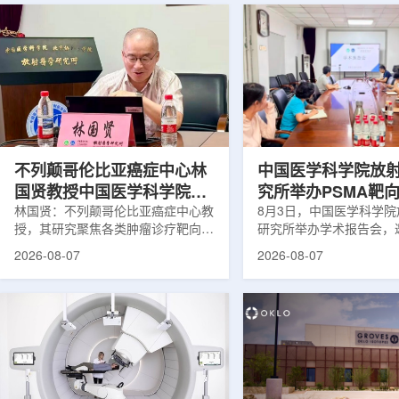
不列颠哥伦比亚癌症中心林
中国医学科学院放
国贤教授中国医学科学院放
究所举办PSMA靶
射医学研究所开展学术交流
林国贤：不列颠哥伦比亚癌症中心教
药物学术报告会
8月3日，中国医学科学
授，其研究聚焦各类肿瘤诊疗靶向放
研究所举办学术报告会，
射性药物开发，迄今已主导/参与发
温哥华不列颠哥伦比亚癌
2026-08-07
2026-08-07
表135余篇同行评议期刊论文，提交
贤教授作题为《用于前列
30余项放射性药物相关专利申请，
治疗的前列腺特异性膜抗
完成自研7款放射性药物的临床转
性药物开发》的学术报告
化，用于多种肿瘤诊疗。报告会上，
取线上线下结合方式举行
林国贤教授基于其团队多年的前沿探
分科研人员和研究生参加
索，系统梳理了针对前列腺癌靶点
授长期从事肿瘤诊疗靶向
PSMA的核药相关研究进展：一是F-
开发研究，已主导或参与发
18标记PSMA靶向PET显像剂的分子
篇同行评议期刊论文，提