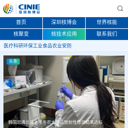
首页
深圳核博会
世界核能
核聚变
核技术应用
联系我们
医疗
科研
环保
工业
食品
农业
安防
头条
Oklo格罗夫斯同位素试验反应堆实现首次临界