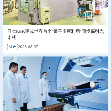
日本KEK建成世界首个“量子多束利用”同步辐射光
束线
2026-08-07
科研