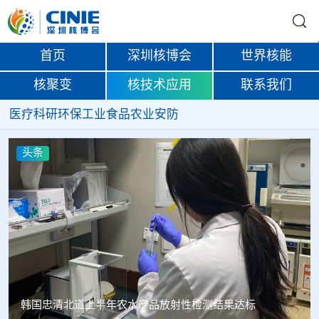
首页
深圳核博会
世界核能
核聚变
核技术应用
联系我们
医疗
科研
环保
工业
食品
农业
安防
头条
韩国忠清北道上半年农水产品放射性检测结果达标