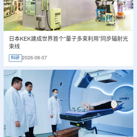
日本KEK建成世界首个“量子多束利用”同步辐射光
束线
2026-08-07
科研