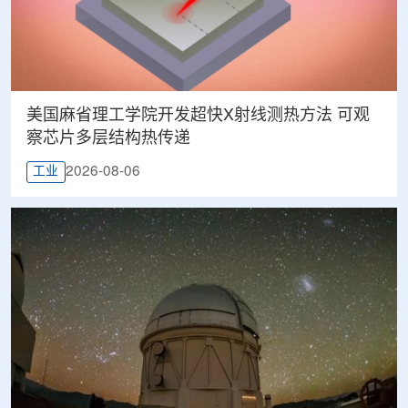
美国麻省理工学院开发超快X射线测热方法 可观
察芯片多层结构热传递
2026-08-06
工业