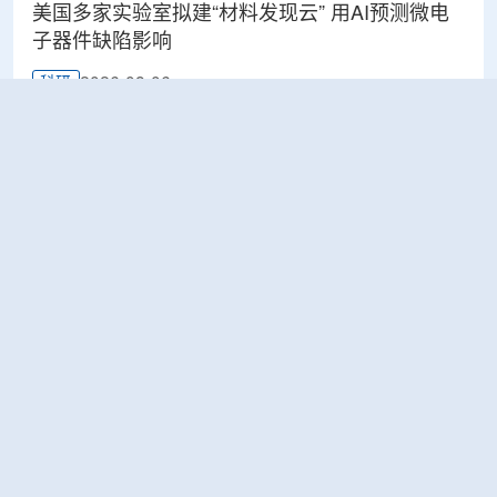
美国多家实验室拟建“材料发现云” 用AI预测微电
子器件缺陷影响
2026-08-06
科研
Rosatom选定SNIIP为辐射控制系统首席设计机
构，统管核设施放射仪表标准化与进口替代保障