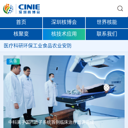
首页
深圳核博会
世界核能
核聚变
核技术应用
联系我们
医疗
科研
环保
工业
食品
农业
安防
头条
韩国忠清北道上半年农水产品放射性检测结果达标