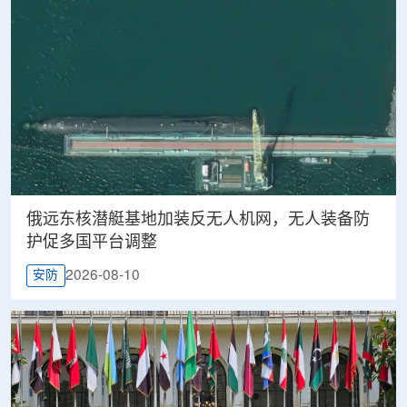
俄远东核潜艇基地加装反无人机网，无人装备防
护促多国平台调整
2026-08-10
安防