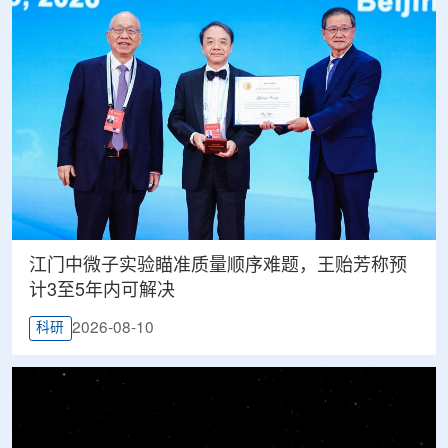
江门中微子实验瞄准质量顺序难题，王贻芳称预
计3至5年内可解决
2026-08-10
科研