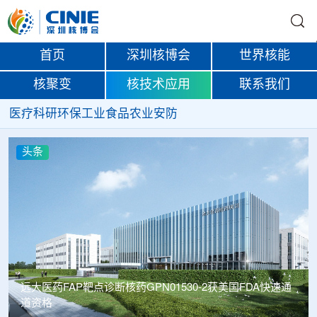
首页
深圳核博会
世界核能
核聚变
核技术应用
联系我们
医疗
科研
环保
工业
食品
农业
安防
头条
获美国FDA快速通
南华大学罗文教授团队在核天体物理p-核素核
取得重要进展