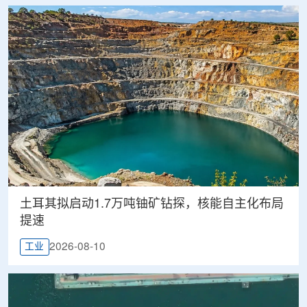
土耳其拟启动1.7万吨铀矿钻探，核能自主化布局
提速
2026-08-10
工业