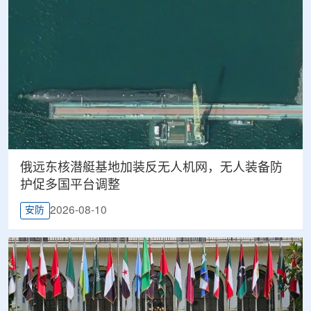
俄远东核潜艇基地加装反无人机网，无人装备防
护促多国平台调整
2026-08-10
安防