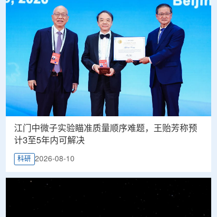
江门中微子实验瞄准质量顺序难题，王贻芳称预
计3至5年内可解决
2026-08-10
科研