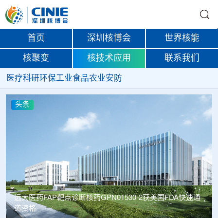
首页
深圳核博会
世界核能
核聚变
核技术应用
联系我们
医疗
科研
环保
工业
食品
农业
安防
头条
远大医药FAP靶点诊断核药GPN01530-2获美国FDA快速通
道资格