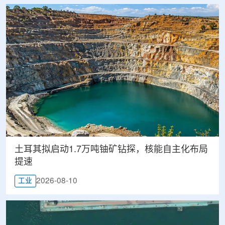
土耳其拟启动1.7万吨铀矿钻探，核能自主化布局
提速
2026-08-10
工业