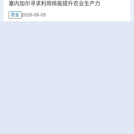
塞内加尔寻求利用核能提升农业生产力
2026-08-05
农业
鹰核能公司 (Eagle Nuclear Energy)宣布发现美国
最大铀矿床
2026-08-05
工业