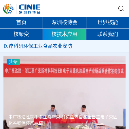
首页
深圳核博会
世界核能
核聚变
核技术应用
联系我们
医疗
科研
环保
工业
食品
农业
安防
头条
塞内加尔寻求利用核能提升农业生产力