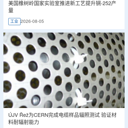
美国橡树岭国家实验室推进新工艺提升锎-252产
量
2026-08-05
工业
ÚJV Řež为CERN完成电缆样品辐照测试 验证材
料耐辐射能力