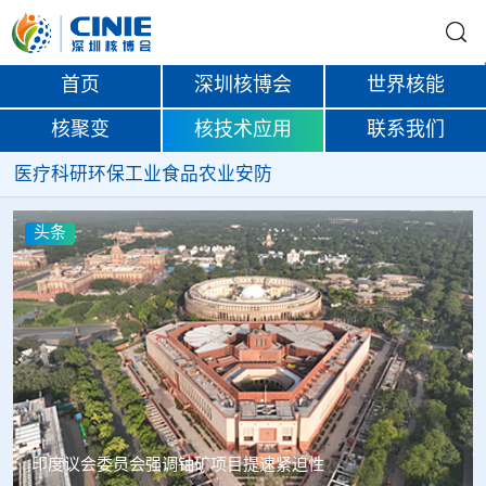
首页
深圳核博会
世界核能
核聚变
核技术应用
联系我们
医疗
科研
环保
工业
食品
农业
安防
头条
中核辐智正式设立 中国同辐持股90%打通核医疗全产业链