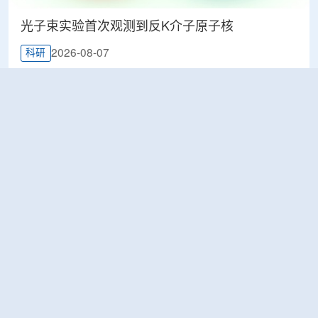
光子束实验首次观测到反K介子原子核
2026-08-07
科研
韩国忠清北道上半年农水产品放射性检测结果达
标