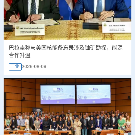
巴拉圭称与美国核能备忘录涉及铀矿勘探，能源
合作升温
2026-08-09
工业