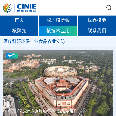
首页
深圳核博会
世界核能
核聚变
核技术应用
联系我们
医疗
科研
环保
工业
食品
农业
安防
头条
中核辐智正式设立 中国同辐持股90%打通核医疗全产业链