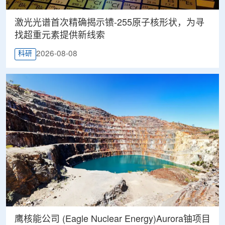
激光光谱首次精确揭示镄-255原子核形状，为寻
找超重元素提供新线索
2026-08-08
科研
鹰核能公司 (Eagle Nuclear Energy)Aurora铀项目