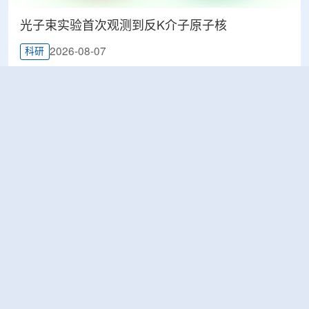
光子束实验首次观测到反K介子原子核
2026-08-07
科研
韩国忠清北道上半年农水产品放射性检测结果达
标