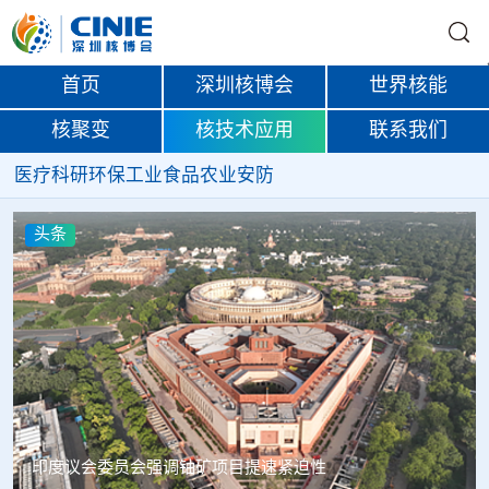
首页
深圳核博会
世界核能
核聚变
核技术应用
联系我们
医疗
科研
环保
工业
食品
农业
安防
头条
中核辐智正式设立 中国同辐持股90%打通核医疗全产业链